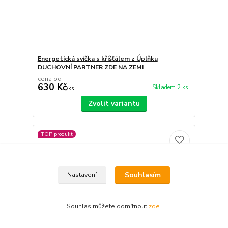
Energetická svíčka s křišťálem z Úplňku
DUCHOVNÍ PARTNER ZDE NA ZEMI
cena od
630 Kč
Skladem 2 ks
/
ks
Zvolit variantu
TOP produkt
Souhlasím
Nastavení
Souhlas můžete odmítnout
zde
.