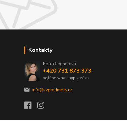
Kontakty
Petra Legnerová
+420 731 873 373
nejlépe whatsapp zpráva
info@vvpredmety.cz