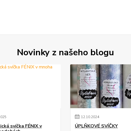
Novinky z našeho blogu
2025
12
.
10
.
2024
ická svíčka FÉNIX v
ÚPLŇKOVÉ SVÍČKY