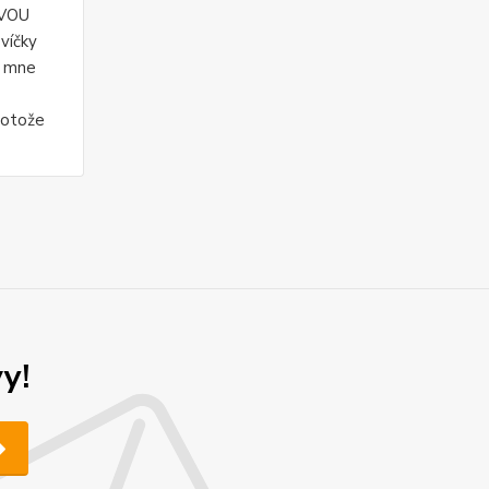
VOU
víčky
o mne
rotože
y!