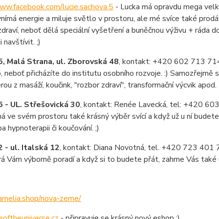
www.facebook.com/lucie.sachova.5
- Lucka má opravdu mega velký 
nímá energie a miluje světlo v prostoru, ale mé svíce také prodá
draví, neboť dělá speciální vyšetření a buněčnou výživu + ráda dop
 navštívit. ;)
 Malá Strana, ul. Zborovská 48
, kontakt: +420
602 713 71
, neboť přicházíte do institutu osobního rozvoje. :) Samozřejmě 
rou z masáží, koučink, "rozbor zdraví", transformační výcvik apod.
- UL. Střešovická 30
, kontakt: Renée Lavecká, tel: +420 60
 ve svém prostoru také krásný výběr svící a když už u ní budet
a hypnoterapii či koučování. ;)
- ul. Italská 12
, kontakt: Diana Novotná, tel. +420 723 401 77
rá Vám výborně poradí a když si to budete přát, zahrne Vás také 
melia.shop/nova-zeme/
oftheuniverse.cz
- připravuje se krásný nový eshop ;)