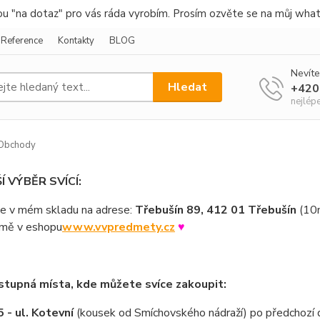
nou "na dotaz" pro vás ráda vyrobím. Prosím ozvěte se na můj wha
Reference
Kontakty
BLOG
Nevíte
Hledat
+420
nejlép
Obchody
Í VÝBĚR SVÍCÍ:
e v mém skladu na adrese:
Třebušín 89, 412 01 Třebušín
(10m
mě v eshopu
www.vvpredmety.cz
♥
stupná místa, kde můžete svíce zakoupit:
- ul. Kotevní
(kousek od Smíchovského nádraží) po předchozí 