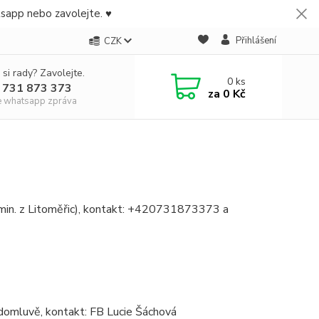
tsapp nebo zavolejte. ♥
Přihlášení
CZK
 si rady? Zavolejte.
0
ks
 731 873 373
za
0 Kč
e whatsapp zpráva
in. z Litoměřic), kontakt: +420731873373 a
domluvě, kontakt: FB Lucie Šáchová