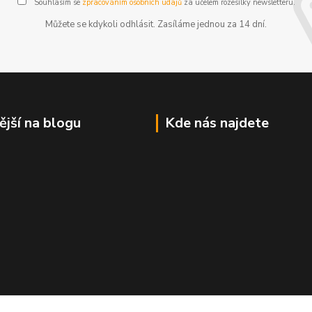
Souhlasím se
zpracováním osobních údajů
za účelem rozesílky newsletteru.
Můžete se kdykoli odhlásit. Zasíláme jednou za 14 dní.
ější na blogu
Kde nás najdete