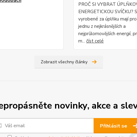
podobách
PROČ SI VYBRAT ÚPLŇKO
ENERGETICKOU SVÍČKU? S
vyrobené za úplňku mají pr
jednu z nejkrásnějších a
nejprůlomovějších energií, p
m...
číst celé
Zobrazit všechny články
epropásněte novinky, akce a slev
Přihlásit se