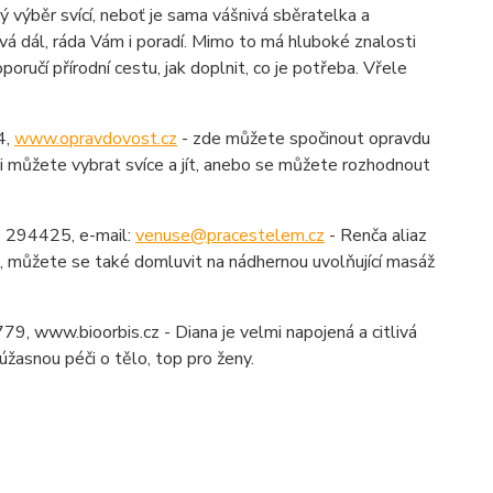
výběr svící, neboť je sama vášnivá sběratelka a
vá dál, ráda Vám i poradí. Mimo to má hluboké znalosti
oručí přírodní cestu, jak doplnit, co je potřeba. Vřele
4,
www.opravdovost.cz
- zde můžete spočinout opravdu
si můžete vybrat svíce a jít, anebo se můžete rozhodnout
3 294425, e-mail:
venuse@pracestelem.cz
- Renča aliaz
e, můžete se také domluvit na nádhernou uvolňující masáž
9, www.bioorbis.cz - Diana je velmi napojená a citlivá
úžasnou péči o tělo, top pro ženy.