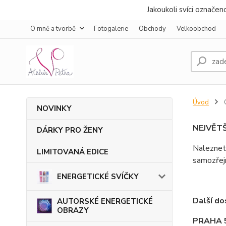
Jakoukoli svíci označe
O mně a tvorbě
Fotogalerie
Obchody
Velkoobchod
Úvod
NOVINKY
NEJVĚTŠ
DÁRKY PRO ŽENY
Naleznet
LIMITOVANÁ EDICE
samozřej
ENERGETICKÉ SVÍČKY
Další do
AUTORSKÉ ENERGETICKÉ
OBRAZY
PRAHA 5 