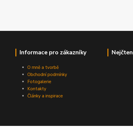
Informace pro zákazníky
Nejčten
O mně a tvorbě
Obchodní podmínky
Fotogalerie
Kontakty
Články a inspirace