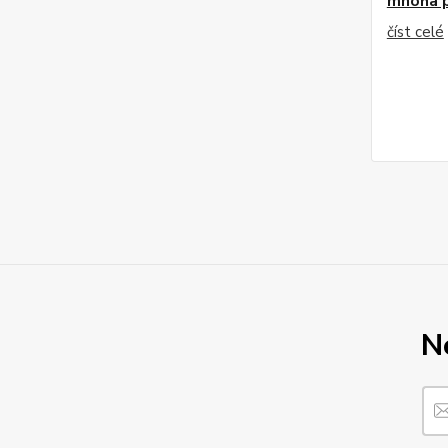
mnoha 
číst celé
N