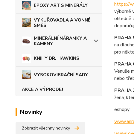
https://
EPOXY ART S MINERÁLY
výborně v
ohledně z
VYKUŘOVADLA A VONNÉ
SMĚSI
doporučuji
PRAHA 5,
MINERÁLNÍ NÁRAMKY A
KAMENY
na dlouho
pro někte
KNIHY DR. HAWKINS
PRAHA 6 
Venuše má
VYSOKOVIBRAČNÍ SADY
nebo třeb
AKCE A VÝPRODEJ
PRAHA 2 
žena, kte
eshopy:
Novinky
www.anra
Zobrazit všechny novinky
www.love