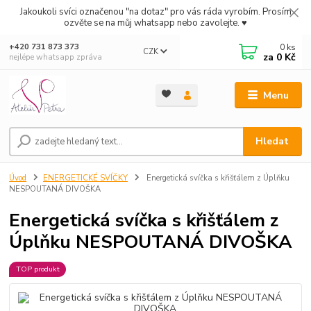
Jakoukoli svíci označenou "na dotaz" pro vás ráda vyrobím. Prosím
ozvěte se na můj whatsapp nebo zavolejte. ♥
0
ks
+420 731 873 373
CZK
za
0 Kč
nejlépe whatsapp zpráva
Menu
Hledat
Úvod
ENERGETICKÉ SVÍČKY
Energetická svíčka s křišťálem z Úplňku
NESPOUTANÁ DIVOŠKA
Energetická svíčka s křišťálem z
Úplňku NESPOUTANÁ DIVOŠKA
TOP produkt