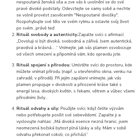
nespoutaná ženská síla a zve vás k uvolnění se do své
pravé divoké podstaty. Odevztejte se samy sobě a nechte
se volně provést zasvěcením "Nespoutané divošky".
Rozpohybujte své tělo ve svém rytmu a oslavte svůj život
po svém...právě teď.
Rituál svobody a autenticity:
Zapalte svíci s afirmací:
„Dovoluji si být divoká, svobodná a zářivá. Jsem autentická,
pravdivá a krásná... .“ Vnímejte, jak vás plamen osvobozuje
od všech omezení a připomíná vám, kdo opravdu jste.
Rituál spojení s přírodou:
Umístěte svíci do prostoru, kde
můžete vnímat přírodu (např. u otevřeného okna, venku na
zahradě, v přírodě). Při jejím zapálení vnímejte, jak vás
plamen propojuje v divokosti a přirozené kráse také s
energií lesa, divokých květin, s řekami, větrem a vůbec všemi
přírodními živly...
Rituál odvahy a síly:
Použijte svíci, když čelíte výzvám
nebo potřebujete posílit své sebevědomí. Zapalte ji a
vyslovujte nahlas: „Má divoká esence nezná hranic, jsem
neomezená božská bytost plná lásky a síly. Mám v sobě
odvahu překonat cokoli, co přichází.“