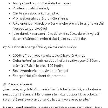
Jako průvodce pro různé druhy masáží
Posílení pozitivní nálady
Chvíle se sebou a kontemplaci
Pro hezkou atmosféru při čtení knihy
Jako originální dárek pro ženu (nebo pro muže a jeho vnitřní
Nespoutanou divošku)
jako dárek k narozeninám, dárek k svátku, dárek k výročí,
dárek k Vánocům nebo třeba i jako svatební dar
👉 Vlastnosti energetické vysokovibrační svíčky:
100% přírodní vosk a ekologický bavlněný knot
Doba hoření: průměrná doba hoření svíčky vysoké 30cm a
průměru 7,6cm je přes 120 hodin
Bez syntetických barviv a parfemací
Energetické působení do prostoru
🌌
Poselství svíce:
„Jsem zde, abych ti připomněla, že i v tobě je divoká, svobodná a
nespoutaná esence. Můj plamen tě může podpořit k osvobození
se a nalézení své pravdy tančit životem ve své plné síle.“
Nespoutaná divoška
je dokonalým průvodcem pro každou ženu,