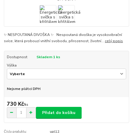
✨ NESPOUTANÁ DIVOŠKA ✨ Nespoutaná divoška je vysokovibrační
svíce, která probouzí vnitřní svobodu, přirozenost, životní...
celý popis
Dostupnost
Skladem 1 ks
Výška
Nejsme plátci DPH
730 Kč
/
ks
Přidat do košíku
Číslo produktu:
upl12