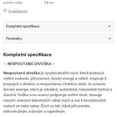
průměr svíčky:
7,6 cm
Do oblíbených
Kompletní specifikace
Parametry
Kompletní specifikace
✨
NESPOUTANÁ DIVOŠKA
✨
Nespoutaná divoška
je vysokovibrační svíce, která probouzí
vnitřní svobodu, přirozenost, životní energii a vášeň, inspiruje k
propojení s divokou a nespoutanou stránkou duše. Je oslavou
ženské energie, která je odvážná, autentická, nekonečně tvořivá a
šťastná. Svíčka svou esencí podporuje vnitřní oheň, zbavuje
starých omezení žabomyších válek mysli a zve k bezstarostné
radosti ze sebe sama. Život se tak stává přirozeným,
dobrodružným, krásným a naplněným.