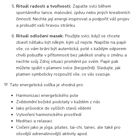
Rituál radosti a tvořivosti:
Zapalte svíci během
spontánního tance, malování, zpěvu nebo jiných kreativních
činností. Nechte její energii inspirovat a podpořit váš projev
a probudit vaši hravou stránku.
Rituál odložení masek:
Použijte svíci, když se chcete
zbavit nátlaku být někým, kým už nejste. Napište na papír
vše, co vám brání být autentická, poté s každým odporem
chvíli pobuďte v přítomnosti bez jakékoli snahy o změnu a
nechte svůj Zdroj situaci proměnit po svém. Papír pak
můžete spálit v plameni svíce (bezpečně). Sledujte, jak
plamen symbolicky rozpouští vše, co vás svazuje.
💛 Tato energetická svíčka je vhodná pro:
Harmonizaci energetického pole
Zvědomění božské podstaty v každém z nás
Jako průvodce do vyšších stavů vědomí
Vytvoření harmonického prostředí
Meditaci a relaxaci
Cvičení jako je jóga, pilates, tai-chi, tanec, ale také pro
silovější adrenalinovější aktivity apod.