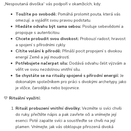
„Nespoutaná divoška“ vás podpoří v okamžicích, kdy:
Toužíte po svobodě:
Pomáhá prolomit pouta, která vás
omezují, a vyjádřit svou pravou podstatu.
Hledáte odvahu být sama sebou:
Posiluje sebevědomí a
propojuje s autenticitou.
Chcete probudit svou divokost:
Probouzí radost, hravost
a spojení s přírodními cykly.
Cítíte volání k přírodě:
Přináší pocit propojení s divokou
energií Země a její moudrostí.
Potřebujete načerpat sílu:
Dodává odvahu čelit výzvám a
věřit ve svou nezdolnou vnitřní sílu.
Se chystáte se na rituály spojené s přírodní energií:
Je
dokonalým společníkem pro práci s divokými archetypy, jako
je vlčice, čarodějka nebo bojovnice.
💛
Rituální využití:
Rituál probuzení vnitřní divošky:
Vezměte si svíci chvíli
do ruky, přečtěte nápis a pak zavřete oči a vnímejte její
esenci. Poté zapalte svíci a soustřeďte se chvíli na její
plamen. Vnímejte, jak vás obklopuje přirozená divoká