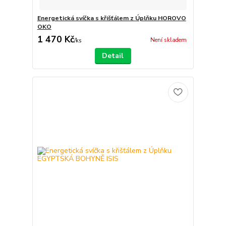
Energetická svíčka s křišťálem z Úplňku HOROVO
OKO
1 470 Kč
Není skladem
/
ks
Detail