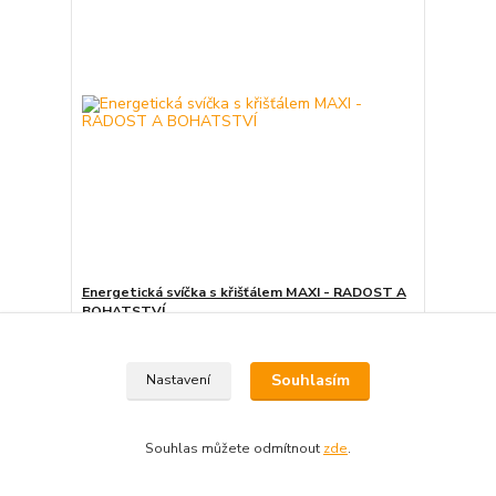
Energetická svíčka s křišťálem MAXI - RADOST A
BOHATSTVÍ
1 950 Kč
Není skladem
/
ks
Detail
Souhlasím
Nastavení
Souhlas můžete odmítnout
zde
.