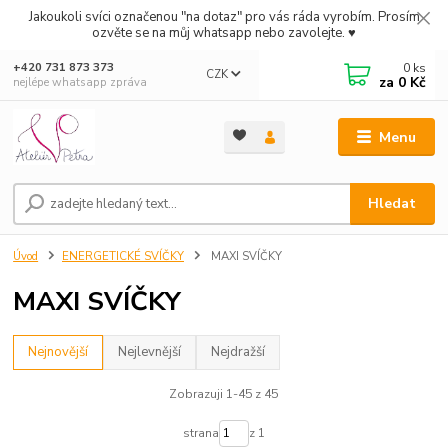
Jakoukoli svíci označenou "na dotaz" pro vás ráda vyrobím. Prosím
ozvěte se na můj whatsapp nebo zavolejte. ♥
0
ks
+420 731 873 373
CZK
za
0 Kč
nejlépe whatsapp zpráva
Menu
Hledat
Úvod
ENERGETICKÉ SVÍČKY
MAXI SVÍČKY
MAXI SVÍČKY
Nejnovější
Nejlevnější
Nejdražší
Zobrazuji 1-45 z 45
strana
z 1