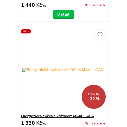
1 440 Kč
Není skladem
/
ks
Detail
Akce
1 950 Kč
- 32 %
Energetická svíčka s křišťálem MAXI - GAIA
1 330 Kč
Není skladem
/
ks