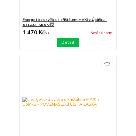
Energetická svíčka s křišťálem MAXI z Úplňku -
ATLANTSKÁ VĚŽ
1 470 Kč
Není skladem
/
ks
Detail