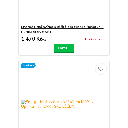
Energetická svíčka s křišťálem MAXI z Novoluní -
PLNÍM SI SVÉ SNY
1 470 Kč
Není skladem
/
ks
Detail
Novinka