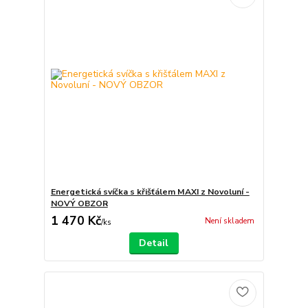
Energetická svíčka s křišťálem MAXI z Novoluní -
NOVÝ OBZOR
1 470 Kč
Není skladem
/
ks
Detail