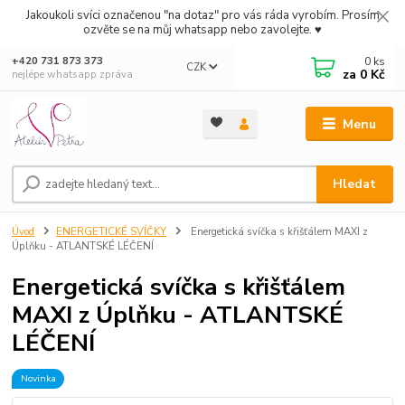
Jakoukoli svíci označenou "na dotaz" pro vás ráda vyrobím. Prosím
ozvěte se na můj whatsapp nebo zavolejte. ♥
0
ks
+420 731 873 373
CZK
za
0 Kč
nejlépe whatsapp zpráva
Menu
Hledat
Úvod
ENERGETICKÉ SVÍČKY
Energetická svíčka s křišťálem MAXI z
Úplňku - ATLANTSKÉ LÉČENÍ
Energetická svíčka s křišťálem
MAXI z Úplňku - ATLANTSKÉ
LÉČENÍ
Novinka