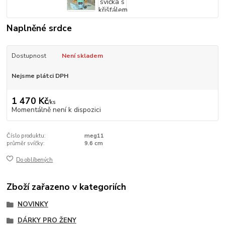
Naplněné srdce
Dostupnost
Není skladem
Nejsme plátci DPH
1 470 Kč
/
ks
Momentálně není k dispozici
Číslo produktu:
meg11
průměr svíčky:
9.6 cm
Do oblíbených
Zboží zařazeno v kategoriích
NOVINKY
DÁRKY PRO ŽENY