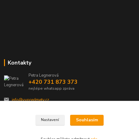
Kontakty
Petra Legnerová
+420 731 873 373
nejlépe whatsapp zpráva
info@vvpredmety.cz
Souhlasím
Nastavení