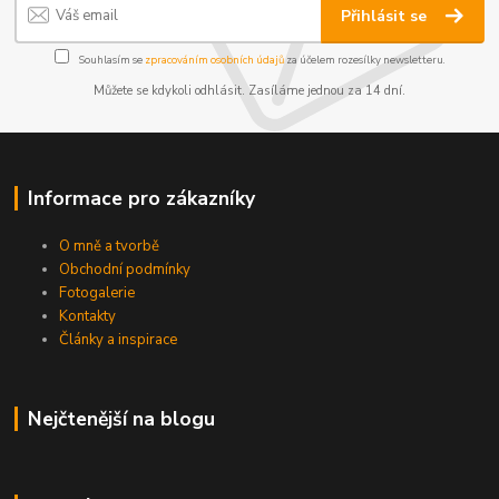
Přihlásit se
Souhlasím se
zpracováním osobních údajů
za účelem rozesílky newsletteru.
Můžete se kdykoli odhlásit. Zasíláme jednou za 14 dní.
Informace pro zákazníky
O mně a tvorbě
Obchodní podmínky
Fotogalerie
Kontakty
Články a inspirace
Nejčtenější na blogu