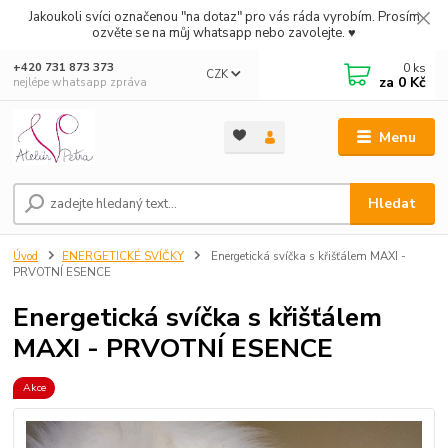
Jakoukoli svíci označenou "na dotaz" pro vás ráda vyrobím. Prosím
ozvěte se na můj whatsapp nebo zavolejte. ♥
0
ks
+420 731 873 373
CZK
za
0 Kč
nejlépe whatsapp zpráva
Menu
Hledat
Úvod
ENERGETICKÉ SVÍČKY
Energetická svíčka s křišťálem MAXI -
PRVOTNÍ ESENCE
Energetická svíčka s křišťálem
MAXI - PRVOTNÍ ESENCE
Akce