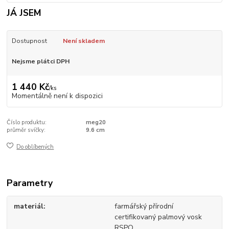
JÁ JSEM
Dostupnost
Není skladem
Nejsme plátci DPH
1 440 Kč
/
ks
Momentálně není k dispozici
Číslo produktu:
meg20
průměr svíčky:
9.6 cm
Do oblíbených
Parametry
materiál
farmářský přírodní
certifikovaný palmový vosk
RSPO