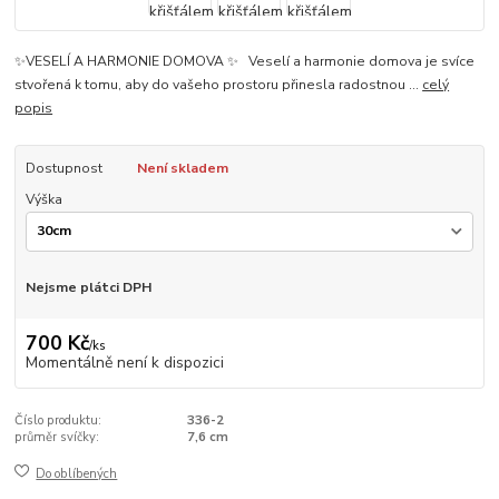
✨VESELÍ A HARMONIE DOMOVA ✨ Veselí a harmonie domova je svíce
stvořená k tomu, aby do vašeho prostoru přinesla radostnou ...
celý
popis
Dostupnost
Není skladem
Výška
Nejsme plátci DPH
700 Kč
/
ks
Momentálně není k dispozici
Číslo produktu:
336-2
průměr svíčky:
7,6 cm
Do oblíbených