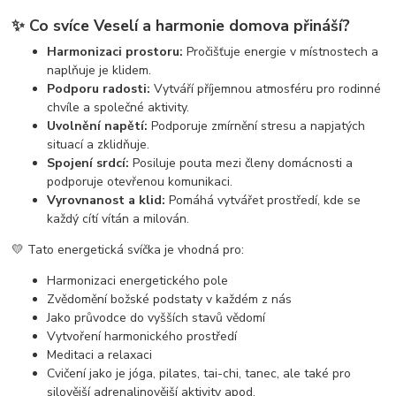
✨
Co svíce Veselí a harmonie domova přináší?
Harmonizaci prostoru:
Pročišťuje energie v místnostech a
naplňuje je klidem.
Podporu radosti:
Vytváří příjemnou atmosféru pro rodinné
chvíle a společné aktivity.
Uvolnění napětí:
Podporuje zmírnění stresu a napjatých
situací a zklidňuje.
Spojení srdcí:
Posiluje pouta mezi členy domácnosti a
podporuje otevřenou komunikaci.
Vyrovnanost a klid:
Pomáhá vytvářet prostředí, kde se
každý cítí vítán a milován.
💛 Tato energetická svíčka je vhodná pro:
Harmonizaci energetického pole
Zvědomění božské podstaty v každém z nás
Jako průvodce do vyšších stavů vědomí
Vytvoření harmonického prostředí
Meditaci a relaxaci
Cvičení jako je jóga, pilates, tai-chi, tanec, ale také pro
silovější adrenalinovější aktivity apod.