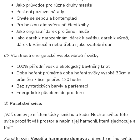
Jako průvodce pro různé druhy masáží
Posílení pozitivní nálady
Chvíle se sebou a kontemplaci
Pro hezkou atmosféru při čtení knihy
Jako originální dárek pro ženu i muže
jako dárek k narozeninám, dárek k svátku, dárek k výročí,
dárek k Vánocům nebo třeba i jako svatební dar
👉 Vlastnosti energetické vysokovibrační svíčky:
100% přírodní vosk a ekologický bavlněný knot
Doba hoření: průměrná doba hoření svíčky vysoké 30cm a
průměru 7,6cm je přes 120 hodin
Bez syntetických barviv a parfemací
Energetické působení do prostoru
🌌
Poselství svíce:
„Váš domov je místem lásky, smíchu a klidu. Nechte světlo této
svíce prozářit váš prostor a naplnit jej harmonií, která sjednocuje a
léčí.“
Zapalte svíci
Veselí a harmonie domova
a dovolte jejímu světlu