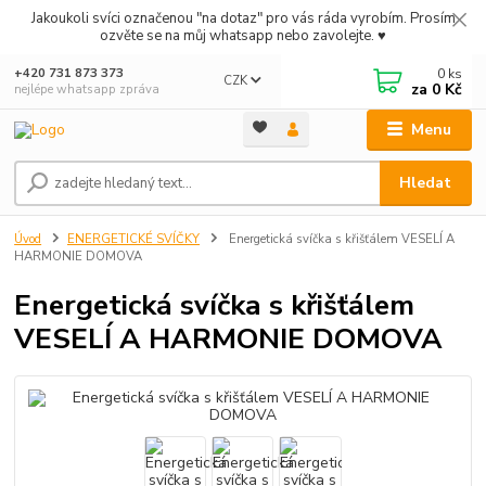
Jakoukoli svíci označenou "na dotaz" pro vás ráda vyrobím. Prosím
ozvěte se na můj whatsapp nebo zavolejte. ♥
0
ks
+420 731 873 373
CZK
za
0 Kč
nejlépe whatsapp zpráva
Menu
Hledat
Úvod
ENERGETICKÉ SVÍČKY
Energetická svíčka s křišťálem VESELÍ A
HARMONIE DOMOVA
Energetická svíčka s křišťálem
VESELÍ A HARMONIE DOMOVA