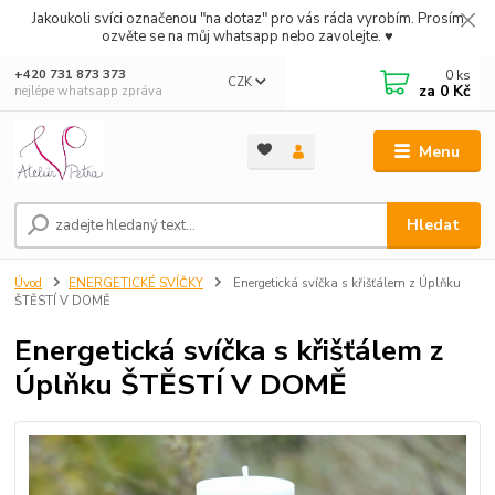
Jakoukoli svíci označenou "na dotaz" pro vás ráda vyrobím. Prosím
ozvěte se na můj whatsapp nebo zavolejte. ♥
0
ks
+420 731 873 373
CZK
za
0 Kč
nejlépe whatsapp zpráva
Menu
Hledat
Úvod
ENERGETICKÉ SVÍČKY
Energetická svíčka s křišťálem z Úplňku
ŠTĚSTÍ V DOMĚ
Energetická svíčka s křišťálem z
Úplňku ŠTĚSTÍ V DOMĚ