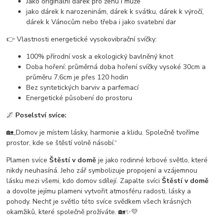
Jako originální dárek pro ženu i muže
jako dárek k narozeninám, dárek k svátku, dárek k výročí,
dárek k Vánocům nebo třeba i jako svatební dar
👉 Vlastnosti energetické vysokovibrační svíčky:
100% přírodní vosk a ekologický bavlněný knot
Doba hoření: průměrná doba hoření svíčky vysoké 30cm a
průměru 7,6cm je přes 120 hodin
Bez syntetických barviv a parfemací
Energetické působení do prostoru
🌌
Poselství svíce:
🏡„Domov je místem lásky, harmonie a klidu. Společně tvoříme
prostor, kde se štěstí volně násobí.“
Plamen svíce
Štěstí v domě
je jako rodinné krbové světlo, které
nikdy neuhasíná. Jeho zář symbolizuje propojení a vzájemnou
lásku mezi všemi, kdo domov sdílejí. Zapalte svíci
Štěstí v domě
a dovolte jejímu plameni vytvořit atmosféru radosti, lásky a
pohody. Nechť je světlo této svíce svědkem všech krásných
okamžiků, které společně prožíváte. 🏡✨💛