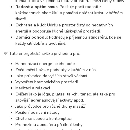
komunikaci a vzájemnou úctu v prostoru i mezi členy rodiny.
Radost a optimismus:
Posiluje pocit radosti z
každodenních okamžiků a pomáhá nalézat krásu v běžném
životě.
Ochrana a klid:
Udržuje prostor čistý od negativních
energií a podporuje klidné láskyplné prostředí.
Domácí pohodu:
Podněcuje příjemnou atmosféru, kde se
každý cítí dobře a uvolněně.
💛 Tato energetická svíčka je vhodná pro:
Harmonizaci energetického pole
Zvědomění božské podstaty v každém z nás
Jako průvodce do vyšších stavů vědomí
Vytvoření harmonického prostředí
Meditaci a relaxaci
Cvičení jako je jóga, pilates, tai-chi, tanec, ale také pro
silovější adrenalinovější aktivity apod.
Jako průvodce pro různé druhy masáží
Posílení pozitivní nálady
Chvíle se sebou a kontemplaci
Pro hezkou atmosféru při čtení knihy