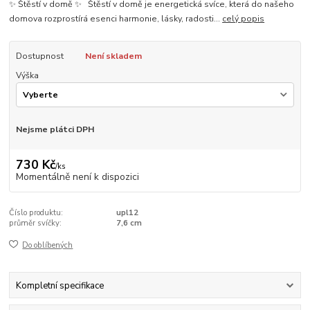
✨ Štěstí v domě ✨ Štěstí v domě je energetická svíce, která do našeho
domova rozprostírá esenci harmonie, lásky, radosti...
celý popis
Dostupnost
Není skladem
Výška
Nejsme plátci DPH
730 Kč
/
ks
Momentálně není k dispozici
Číslo produktu:
upl12
průměr svíčky:
7,6 cm
Do oblíbených
Kompletní specifikace