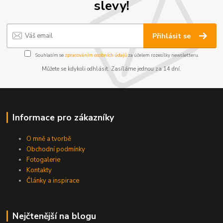
slevy!
Přihlásit se
Souhlasím se
zpracováním osobních údajů
za účelem rozesílky newsletteru.
Můžete se kdykoli odhlásit. Zasíláme jednou za 14 dní.
Informace pro zákazníky
O mně a tvorbě
Obchodní podmínky
Fotogalerie
Kontakty
Články a inspirace
Nejčtenější na blogu