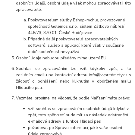
osobních údajů, osobní údaje však mohou zpracovávat i tito
zpracovatelé:
Poskytovatelem služby Eshop-rychle, provozované
společností Golemos s.r.o., sídlem Zátkovo nábřeží
448/73, 370 01, České Budějovice
Případně další poskytovatelé zpracovatelských
softwarů, služeb a aplikací, které však v současné
době společnost nevyužívá.
Osobní údaj
e nebudou
předány mimo území EU.
Souhlas se zpracováním lze vzít kdykoliv zpět, a to
zasláním emailu na kontaktní adresu info@vvpredmety.cz s
žádostí o odhlášení, nebo kliknutím v obdrženém mailu
Hlídacího psa.
Vezměte, prosíme, na vědomí, že podle Nařízení máte právo:
vzít souhlas se zpracováním osobních údajů kdykoliv
zpět, toto zpětvzetí bude mít za následek
odstranění
e-mailové adresy z funkce Hlídací pes
požadovat po Správci informaci, jaké vaše osobní
údaje zpracovává