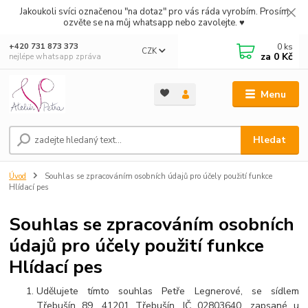
Jakoukoli svíci označenou "na dotaz" pro vás ráda vyrobím. Prosím
ozvěte se na můj whatsapp nebo zavolejte. ♥
0
ks
+420 731 873 373
CZK
za
0 Kč
nejlépe whatsapp zpráva
Menu
Hledat
Úvod
Souhlas se zpracováním osobních údajů pro účely použití funkce
Hlídací pes
Souhlas se zpracováním osobních
údajů pro účely použití funkce
Hlídací pes
Udělujete tímto souhlas Petře Legnerové, se sídlem
Třebušín 89, 41201 Třebušín, IČ 02803640, zapsané u