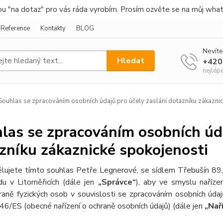
nou "na dotaz" pro vás ráda vyrobím. Prosím ozvěte se na můj wha
Reference
Kontakty
BLOG
Nevíte
Hledat
+420
nejlép
ouhlas se zpracováním osobních údajů pro účely zaslání dotazníku zákaznic
las se zpracováním osobních úda
zníku zákaznické spokojenosti
lujete tímto souhlas Petře Legnerové, se sídlem Třebušín 8
du v Litoměřicích
(dále jen
„Správce“
), aby ve smyslu naříz
raně fyzických osob v souvislosti se zpracováním osobních úda
46/ES (obecné nařízení o ochraně osobních údajů) (dále jen
„Nař