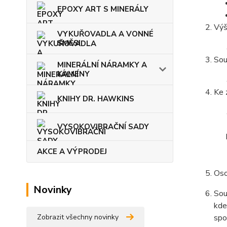
EPOXY ART S MINERÁLY
Výš
VYKUŘOVADLA A VONNÉ
SMĚSI
Sou
MINERÁLNÍ NÁRAMKY A
KAMENY
Ke 
KNIHY DR. HAWKINS
VYSOKOVIBRAČNÍ SADY
AKCE A VÝPRODEJ
Oso
Novinky
Sou
kde
Zobrazit všechny novinky
spo