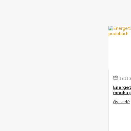
12
.
11
.
Energet
mnoha 
číst celé