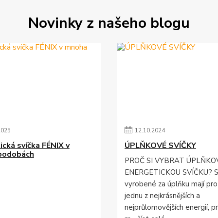
Novinky z našeho blogu
2025
12
.
10
.
2024
ická svíčka FÉNIX v
ÚPLŇKOVÉ SVÍČKY
podobách
PROČ SI VYBRAT ÚPLŇKO
ENERGETICKOU SVÍČKU? S
vyrobené za úplňku mají pr
jednu z nejkrásnějších a
nejprůlomovějších energií, p