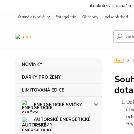
Jakoukoli svíci označe
O mně a tvorbě
Fotogalerie
Obchody
Velkoobchod
Úvod
S
NOVINKY
Souh
DÁRKY PRO ŽENY
dota
LIMITOVANÁ EDICE
Udě
ENERGETICKÉ SVÍČKY
úřa
och
AUTORSKÉ ENERGETICKÉ
95/
OBRAZY