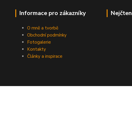
Informace pro zákazníky
Nejčten
O mně a tvorbě
Obchodní podmínky
Fotogalerie
Kontakty
Články a inspirace