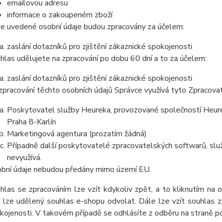
emailovou adresu
informace o zakoupeném zboží
e uvedené osobní údaje budou zpracovány za účelem:
zaslání dotazníků pro zjištění zákaznické spokojenosti
hlas udělujete na zpracování po dobu
60 dní
a to za účelem:
zaslání dotazníků pro zjištění zákaznické spokojenosti
zpracování těchto osobních údajů Správce využívá tyto Zpracova
Poskytovatel služby Heureka, provozované společností Heurek
Praha 8-Karlín
Marketingová agentura (prozatím žádná)
Případně další poskytovatelé zpracovatelských softwarů, služ
nevyužívá.
bní údaje nebudou předány mimo území EU.
hlas se zpracováním lze vzít kdykoliv zpět, a to kliknutím na 
 lze udělený souhlas e-shopu odvolat. Dále lze vzít souhlas z
kojenosti. V takovém případě se odhlásíte z odběru na straně 