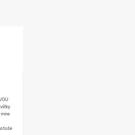
VOU
víčky
o mne
rotože