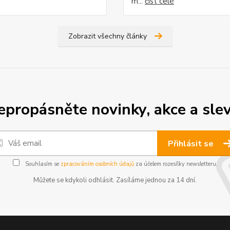
m...
číst celé
Zobrazit všechny články
epropásněte novinky, akce a slev
Přihlásit se
Souhlasím se
zpracováním osobních údajů
za účelem rozesílky newsletteru.
Můžete se kdykoli odhlásit. Zasíláme jednou za 14 dní.