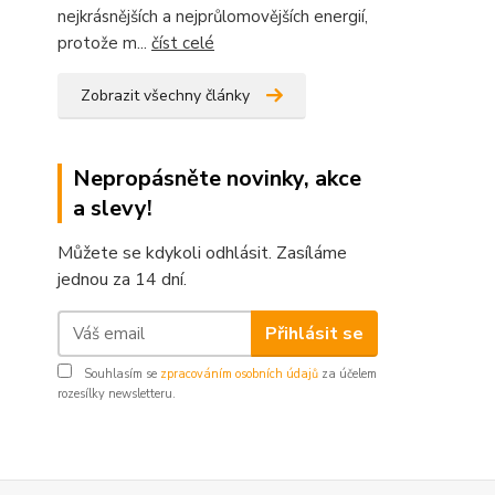
nejkrásnějších a nejprůlomovějších energií,
protože m...
číst celé
Zobrazit všechny články
Nepropásněte novinky, akce
a slevy!
Můžete se kdykoli odhlásit. Zasíláme
jednou za 14 dní.
Přihlásit se
Souhlasím se
zpracováním osobních údajů
za účelem
rozesílky newsletteru.