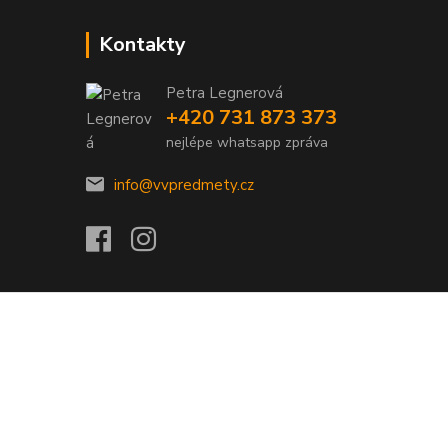
Kontakty
Petra Legnerová
+420 731 873 373
nejlépe whatsapp zpráva
info@vvpredmety.cz
Vytvořeno na
Eshop-rychle.cz