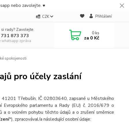
tsapp nebo zavolejte. ♥
Přihlášení
CZK
 si rady? Zavolejte.
0
ks
 731 873 373
za
0 Kč
e whatsapp zpráva
ké spokojenosti
jů pro účely zaslání
9, 41201 Třebušín, IČ 02803640, zapsané u Městského
ení Evropského parlamentu a Rady (EU) č. 2016/679 o
jů a o volném pohybu těchto údajů a o zrušení směrnice
ízení“
), zpracovával/a následující osobní údaje: