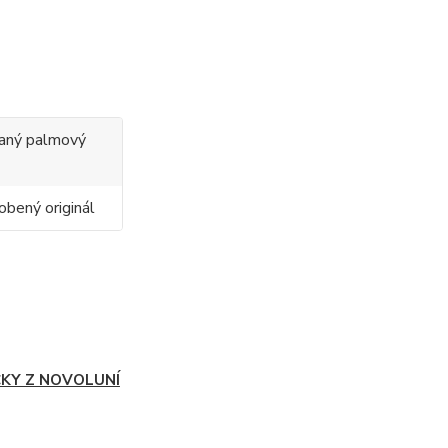
ovaný palmový
obený originál
ČKY Z NOVOLUNÍ