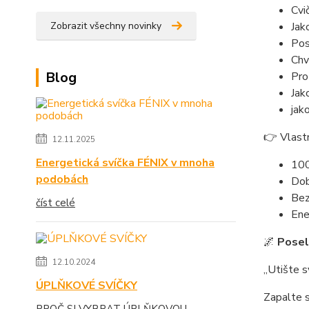
Cvič
Zobrazit všechny novinky
Jak
Pos
Chv
Blog
Pro
Jak
jak
👉 Vlastn
12.11.2025
Energetická svíčka FÉNIX v mnoha
100
podobách
Dob
Bez
číst celé
Ene
🌌
Posels
12.10.2024
„Utište s
ÚPLŇKOVÉ SVÍČKY
Zapalte s