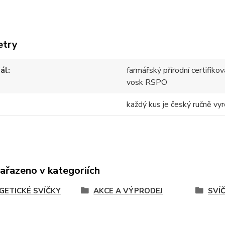
etry
ál
farmářský přírodní certifik
vosk RSPO
každý kus je český ručně vyr
zařazeno v kategoriích
GETICKÉ SVÍČKY
AKCE A VÝPRODEJ
SVÍ