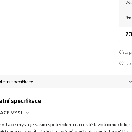
Vý
Nej
73
Číslo p
Do 
etní specifikace
tní specifikace
ACE MYSLI
✨
ditace mysli
je vaším společníkem na cestě k vnitřnímu klidu, s
jící energie pomáhají utišit rozvířené myšlenky, uvolnit napětí a v