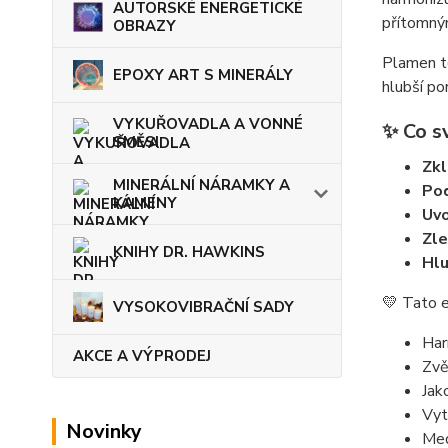
AUTORSKÉ ENERGETICKÉ
přítomný
OBRAZY
Plamen té
EPOXY ART S MINERÁLY
hlubší po
VYKUŘOVADLA A VONNÉ
✨
Co s
SMĚSI
Zkl
MINERÁLNÍ NÁRAMKY A
Pod
KAMENY
Uvo
Zle
KNIHY DR. HAWKINS
Hlu
💛 Tato e
VYSOKOVIBRAČNÍ SADY
Har
AKCE A VÝPRODEJ
Zvě
Jak
Vyt
Novinky
Med