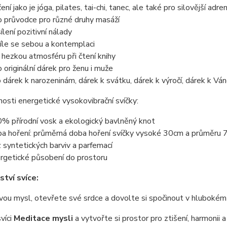
ení jako je jóga, pilates, tai-chi, tanec, ale také pro silovější adre
o průvodce pro různé druhy masáží
ílení pozitivní nálady
íle se sebou a kontemplaci
 hezkou atmosféru při čtení knihy
o originální dárek pro ženu i muže
o dárek k narozeninám, dárek k svátku, dárek k výročí, dárek k Vá
osti energetické vysokovibrační svíčky:
% přírodní vosk a ekologický bavlněný knot
a hoření: průměrná doba hoření svíčky vysoké 30cm a průměru 7
 syntetických barviv a parfemací
rgetické působení do prostoru
tví svíce:
vou mysl, otevřete své srdce a dovolte si spočinout v hlubokém 
víci
Meditace mysli
a vytvořte si prostor pro ztišení, harmonii 