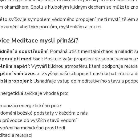
m okamžikem. Spolu s hlubokým klidným dechem se můžete znov
to svíčky je symbolem vědomého propojení mezi myslí, tělem a d
rozumění vlastním pocitům, myšlenkám a intuici.
více Meditace mysli přináší?
idnění a soustředění:
Pomáhá utišit mentální chaos a naladit s
poru při meditaci:
Posiluje vaše propojení se sebou samými a
lnění napětí:
Vytváří klidnou atmosféru, která podporuje relaxac
pšení vnímavosti:
Zvyšuje vaši schopnost naslouchat intuici a 
bší propojení:
Usnadňuje vstup do meditativního stavu a podpor
nergetická svíčka je vhodná pro:
monizaci energetického pole
domění božské podstaty v každém z nás
o průvodce do vyšších stavů vědomí
voření harmonického prostředí
itaci a relaxaci