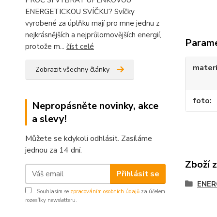
PROČ SI VYBRAT ÚPLŇKOVOU
ENERGETICKOU SVÍČKU? Svíčky
vyrobené za úplňku mají pro mne jednu z
nejkrásnějších a nejprůlomovějších energií,
Param
protože m...
číst celé
materi
Zobrazit všechny články
foto
Nepropásněte novinky, akce
a slevy!
Můžete se kdykoli odhlásit. Zasíláme
jednou za 14 dní.
Zboží 
Přihlásit se
ENER
Souhlasím se
zpracováním osobních údajů
za účelem
rozesílky newsletteru.