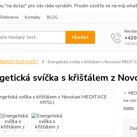
nou "na dotaz" pro vás ráda vyrobím. Prosím ozvěte se na můj wha
Reference
Kontakty
BLOG
Nevíte
Hledat
+420
nejlép
ENERGETICKÉ SVÍČKY
Energetická svíčka s křišťálem z Novoluní MEDIT
getická svíčka s křišťálem z N
✨ MEDI
na cest
popis
Dos