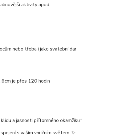
nalinovější aktivity apod.
nocům nebo třeba i jako svatební dar
,6cm je přes 120 hodin
klidu a jasnosti přítomného okamžiku.“
a spojení s vaším vnitřním světem. ✨