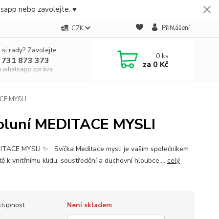
tsapp nebo zavolejte. ♥
Přihlášení
CZK
 si rady? Zavolejte.
0
ks
 731 873 373
za
0 Kč
e whatsapp zpráva
ACE MYSLI
ovoluní MEDITACE MYSLI
TACE MYSLI ✨ Svíčka Meditace mysli je vaším společníkem
ě k vnitřnímu klidu, soustředění a duchovní hloubce....
celý
tupnost
Není skladem