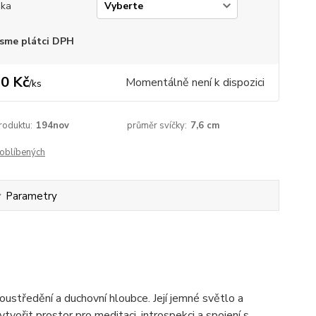
ška
sme plátci DPH
0 Kč
Momentálně není k dispozici
/
ks
roduktu:
194nov
průměr svíčky:
7,6 cm
oblíbených
Parametry
oustředění a duchovní hloubce. Její jemné světlo a
ytvořit prostor pro meditaci, introspekci a spojení s