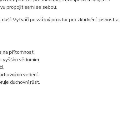
u propojit sami se sebou.
uší. Vytváří posvátný prostor pro zklidnění, jasnost a
e na přítomnost.
 s vyšším vědomím.
i.
duchovnímu vedení.
uje duchovní růst.