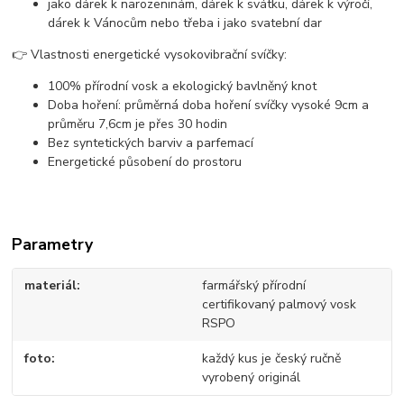
jako dárek k narozeninám, dárek k svátku, dárek k výročí,
dárek k Vánocům nebo třeba i jako svatební dar
👉 Vlastnosti energetické vysokovibrační svíčky:
100% přírodní vosk a ekologický bavlněný knot
Doba hoření: průměrná doba hoření svíčky vysoké 9cm a
průměru 7,6cm je přes 30 hodin
Bez syntetických barviv a parfemací
Energetické působení do prostoru
Parametry
materiál
farmářský přírodní
certifikovaný palmový vosk
RSPO
foto
každý kus je český ručně
vyrobený originál