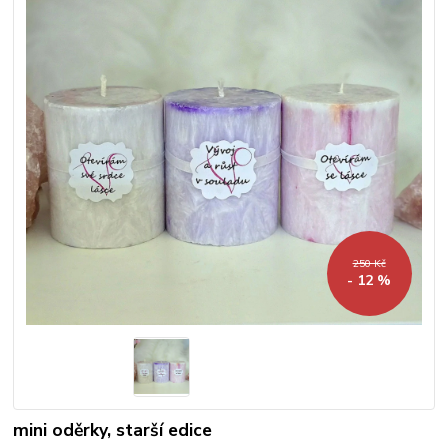
250 Kč
- 12 %
mini oděrky, starší edice