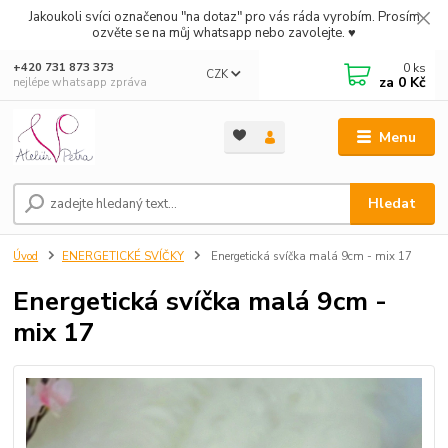
Jakoukoli svíci označenou "na dotaz" pro vás ráda vyrobím. Prosím
ozvěte se na můj whatsapp nebo zavolejte. ♥
0
ks
+420 731 873 373
CZK
za
0 Kč
nejlépe whatsapp zpráva
Menu
Hledat
Úvod
ENERGETICKÉ SVÍČKY
Energetická svíčka malá 9cm - mix 17
Energetická svíčka malá 9cm -
mix 17