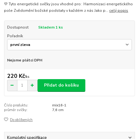
💛 Tyto energetické svíčky jsou vhodné pro: Harmonizaci energetického
pole Zvědomění božské podstaty v každém z nás Jako p...
celý popis
Dostupnost
Skladem 1 ks
Pořadník
Nejsme plátci DPH
220 Kč
/
ks
Přidat do košíku
Číslo produktu:
mix16-1
průměr svíčky:
7,6 cm
Do oblíbených
Kompletní specifikace