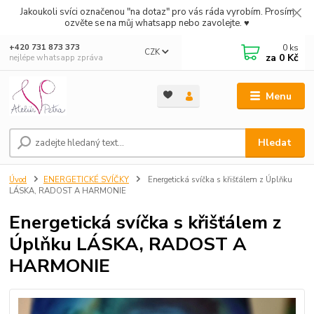
Jakoukoli svíci označenou "na dotaz" pro vás ráda vyrobím. Prosím
ozvěte se na můj whatsapp nebo zavolejte. ♥
0
ks
+420 731 873 373
CZK
za
0 Kč
nejlépe whatsapp zpráva
Menu
Hledat
Úvod
ENERGETICKÉ SVÍČKY
Energetická svíčka s křišťálem z Úplňku
LÁSKA, RADOST A HARMONIE
Energetická svíčka s křišťálem z
Úplňku LÁSKA, RADOST A
HARMONIE