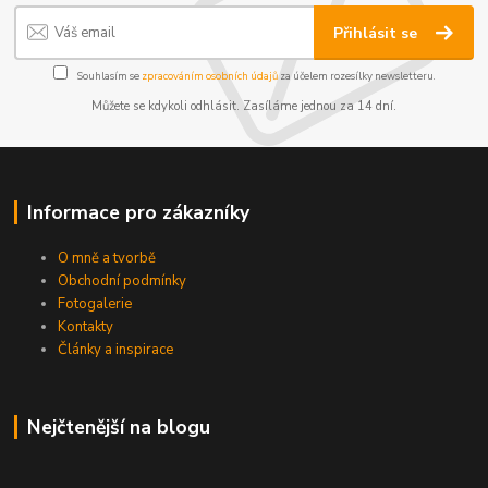
Přihlásit se
Souhlasím se
zpracováním osobních údajů
za účelem rozesílky newsletteru.
Můžete se kdykoli odhlásit. Zasíláme jednou za 14 dní.
Informace pro zákazníky
O mně a tvorbě
Obchodní podmínky
Fotogalerie
Kontakty
Články a inspirace
Nejčtenější na blogu