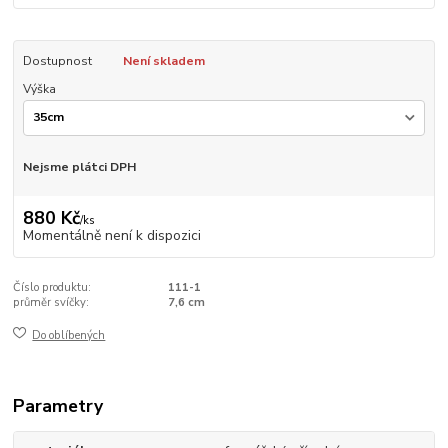
Dostupnost
Není skladem
Výška
Nejsme plátci DPH
880 Kč
/
ks
Momentálně není k dispozici
Číslo produktu:
111-1
průměr svíčky:
7,6 cm
Do oblíbených
Parametry