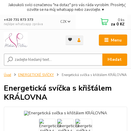
Jakoukoli svíci označenou "na dotaz" pro vás ráda vyrobím. Prosím
ozvěte se na můj whatsapp nebo zavolejte. ♥
0
ks
+420 731 873 373
CZK
za
0 Kč
nejlépe whatsapp zpráva
Menu
Hledat
Úvod
ENERGETICKÉ SVÍČKY
Energetická svíčka s křišťálem KRÁLOVNA
Energetická svíčka s křišťálem
KRÁLOVNA