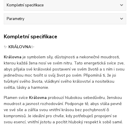
Kompletní specifikace
Parametry
Kompletní specifikace
✨
KRÁLOVNA
✨
Královna
je symbolem síly, důstojnosti a nekonečné moudrosti,
kterou každá žena nosí ve svém nitru. Tato energetická svíce zve,
abys přijala své královské postavení ve svém životě a s ním i svou
jedinečnou moc tvořit si svůj život po svém. Připomíná ti, že jsi
tvůrkyní svého života, vládkyní svého království a nositelkou
světla, lásky a harmonie.
Plamen svíce
Královna
probouzí hlubokou sebedůvěru, ženskou
moudrost a jasnost rozhodování. Podporuje tě, abys stála pevně
ve své síle a zářila svou vnitřní krásou bez pochybností či
kompromisů. Je ideální pro chvíle, kdy potřebuješ propojení se
svou esencí, vnitřní jistotu a pocítit hluboký respekt k sobě samé.