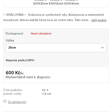
✨ KRÁLOVNA✨ Královna je symbolem síly, důstojnosti a nekonečné
moudrosti, kterou každá žena nosí ve svém nitru. Tato ener...
celý popis
Dostupnost
Není skladem
Výška
Nejsme plátci DPH
600 Kč
/
ks
Momentálně není k dispozici
Číslo produktu:
41-1
průměr svíčky:
7,6 cm
Do oblíbených