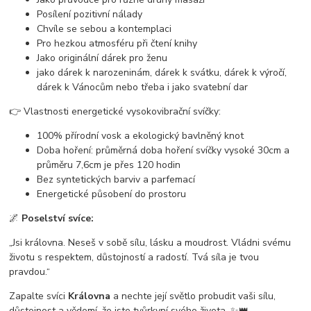
Posílení pozitivní nálady
Chvíle se sebou a kontemplaci
Pro hezkou atmosféru při čtení knihy
Jako originální dárek pro ženu
jako dárek k narozeninám, dárek k svátku, dárek k výročí,
dárek k Vánocům nebo třeba i jako svatební dar
👉 Vlastnosti energetické vysokovibrační svíčky:
100% přírodní vosk a ekologický bavlněný knot
Doba hoření: průměrná doba hoření svíčky vysoké 30cm a
průměru 7,6cm je přes 120 hodin
Bez syntetických barviv a parfemací
Energetické působení do prostoru
🌌
Poselství svíce:
„Jsi královna. Neseš v sobě sílu, lásku a moudrost. Vládni svému
životu s respektem, důstojností a radostí. Tvá síla je tvou
pravdou.“
Zapalte svíci
Královna
a nechte její světlo probudit vaši sílu,
důstojnost a vědomí, že jste tvůrkyní svého života. ✨👑