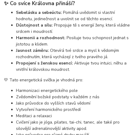
✨
Co svíce Královna přináší?
Sebelásku a sebeúctu:
Pomáhá uvědomit si vlastní
hodnotu, jedinečnost a uvolnit se od těchto esencí.
Důstojnost a sílu:
Propojuje tě s energií ženy, která vládne
srdcem i moudrostí.
Harmonii a rozhodnost:
Posiluje tvou schopnost jednat s
jistotou a klidem.
Jasnost záměru:
Otevírá tvé srdce a mysl k vědomým
rozhodnutím, která vycházejí z tvého pravého já.
Propojení s ženskou esencí:
Aktivuje tvou intuici, něhu a
vnitřní královskou moudrost.
💛 Tato energetická svíčka je vhodná pro:
Harmonizaci energetického pole
Zvědomění božské podstaty v každém z nás
Jako průvodce do vyšších stavů vědomí
Vytvoření harmonického prostředí
Meditaci a relaxaci
Cvičení jako je jóga, pilates, tai-chi, tanec, ale také pro
silovější adrenalinovější aktivity apod.
Jako průvodce pro různé druhy masáží