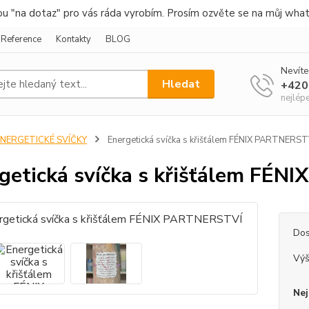
nou "na dotaz" pro vás ráda vyrobím. Prosím ozvěte se na můj wha
Reference
Kontakty
BLOG
Nevíte
Hledat
+420
nejlép
ENERGETICKÉ SVÍČKY
Energetická svíčka s křišťálem FÉNIX PARTNERST
getická svíčka s křišťálem FÉ
Dos
Vý
Nej