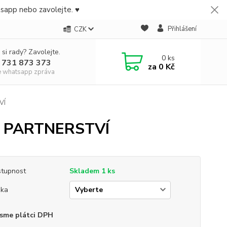
tsapp nebo zavolejte. ♥
Přihlášení
CZK
 si rady? Zavolejte.
0
ks
 731 873 373
za
0 Kč
e whatsapp zpráva
VÍ
NIX PARTNERSTVÍ
tupnost
Skladem 1 ks
ška
sme plátci DPH