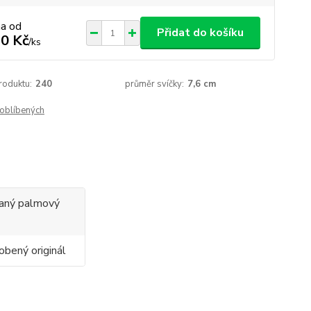
na od
Přidat do košíku
0 Kč
/
ks
roduktu:
240
průměr svíčky:
7,6 cm
oblíbených
ovaný palmový
obený originál