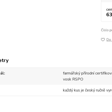
ce
63
Číslo p
Do 
etry
ál
farmářský přírodní certifik
vosk RSPO
každý kus je český ručně vyr