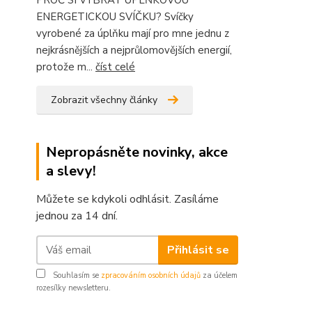
PROČ SI VYBRAT ÚPLŇKOVOU
ENERGETICKOU SVÍČKU? Svíčky
vyrobené za úplňku mají pro mne jednu z
nejkrásnějších a nejprůlomovějších energií,
protože m...
číst celé
Zobrazit všechny články
Nepropásněte novinky, akce
a slevy!
Můžete se kdykoli odhlásit. Zasíláme
jednou za 14 dní.
Přihlásit se
Souhlasím se
zpracováním osobních údajů
za účelem
rozesílky newsletteru.