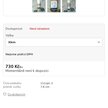
Dostupnost
Není skladem
Výška
Nejsme plátci DPH
730 Kč
/
ks
Momentálně není k dispozici
Číslo produktu:
111upl-2
průměr svíčky:
7,6 cm
Do oblíbených