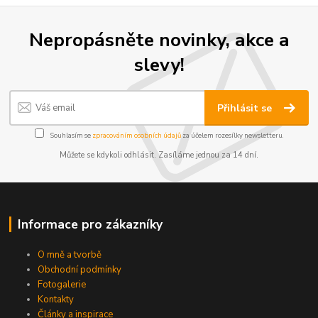
Nepropásněte novinky, akce a
slevy!
Přihlásit se
Souhlasím se
zpracováním osobních údajů
za účelem rozesílky newsletteru.
Můžete se kdykoli odhlásit. Zasíláme jednou za 14 dní.
Informace pro zákazníky
O mně a tvorbě
Obchodní podmínky
Fotogalerie
Kontakty
Články a inspirace