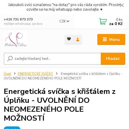
Jakoukoli svíci označenou "na dotaz" pro vás ráda vyrobím. Prosím
ozvěte se na můj whatsapp nebo zavolejte. ♥
0
ks
+420 731 873 373
CZK
za
0 Kč
nejlépe whatsapp zpráva
Menu
Hledat
Úvod
ENERGETICKÉ SVÍČKY
Energetická svíčka s křišťálem z Úplňku -
UVOLNĚNÍ DO NEOMEZENÉHO POLE MOŽNOSTÍ
Energetická svíčka s křišťálem z
Úplňku - UVOLNĚNÍ DO
NEOMEZENÉHO POLE
MOŽNOSTÍ