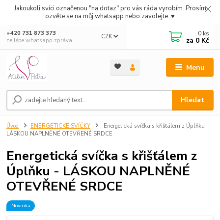
Jakoukoli svíci označenou "na dotaz" pro vás ráda vyrobím. Prosím
ozvěte se na můj whatsapp nebo zavolejte. ♥
0
ks
+420 731 873 373
CZK
za
0 Kč
nejlépe whatsapp zpráva
Menu
Hledat
Úvod
ENERGETICKÉ SVÍČKY
Energetická svíčka s křišťálem z Úplňku -
LÁSKOU NAPLNĚNÉ OTEVŘENÉ SRDCE
Energetická svíčka s křišťálem z
Úplňku - LÁSKOU NAPLNĚNÉ
OTEVŘENÉ SRDCE
Novinka