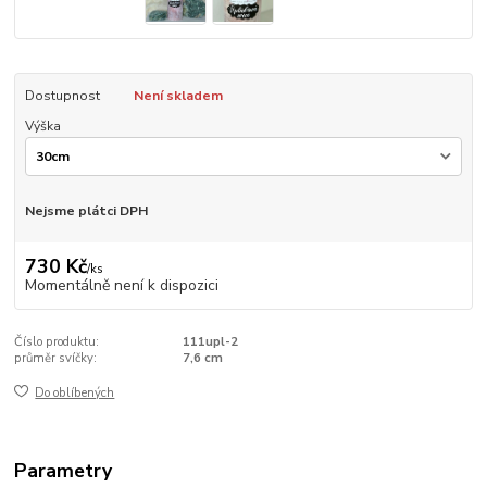
Dostupnost
Není skladem
Výška
Nejsme plátci DPH
730 Kč
/
ks
Momentálně není k dispozici
Číslo produktu:
111upl-2
průměr svíčky:
7,6 cm
Do oblíbených
Parametry