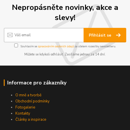
Nepropásněte novinky, akce a
slevy!
Přihlásit se
Souhlasím se
zpracováním osobních údajů
za účelem rozesílky newsletteru.
Můžete se kdykoli odhlásit. Zasíláme jednou za 14 dní.
Informace pro zákazníky
O mně a tvorbě
Obchodní podmínky
Fotogalerie
Kontakty
Články a inspirace