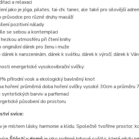
itaci a relaxaci
ení jako je jóga, pilates, tai-chi, tanec, ale také pro silovější adre
o průvodce pro různé druhy masáží
ílení pozitivní nálady
íle se sebou a kontemplaci
 hezkou atmosféru při čtení knihy
o originální dárek pro ženu i muže
o dárek k narozeninám, dárek k svátku, dárek k výročí, dárek k Vá
osti energetické vysokovibrační svíčky:
% přírodní vosk a ekologický bavlněný knot
a hoření: průměrná doba hoření svíčky vysoké 30cm a průměru 7
 syntetických barviv a parfemací
rgetické působení do prostoru
tví svíce:
je místem lásky, harmonie a klidu. Společně tvoříme prostor, kd
více
Štěstí v domě
je jako rodinné krbové světlo, které nikdy n