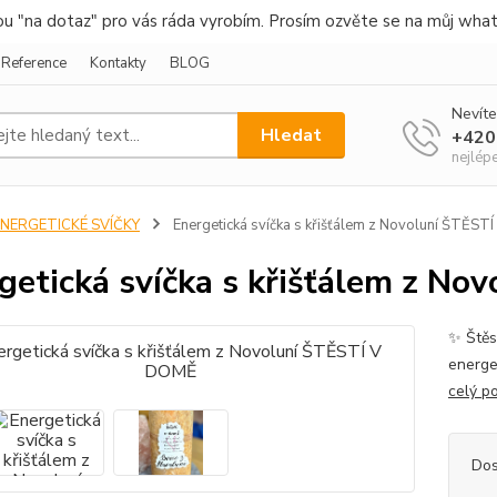
nou "na dotaz" pro vás ráda vyrobím. Prosím ozvěte se na můj wha
Reference
Kontakty
BLOG
Nevíte
Hledat
+420
nejlép
ENERGETICKÉ SVÍČKY
Energetická svíčka s křišťálem z Novoluní ŠTĚS
getická svíčka s křišťálem z N
✨ Štěs
energe
celý p
Dos