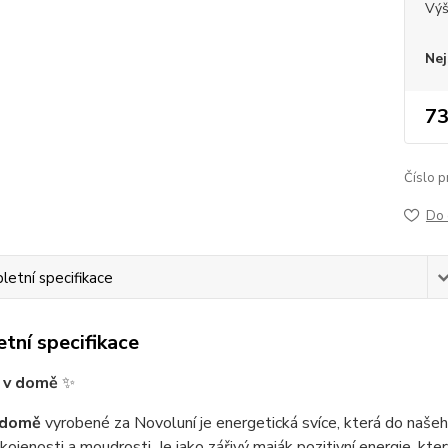
Vý
Nej
73
Číslo p
Do 
etní specifikace
tní specifikace
 v domě
✨
 domě
vyrobené za Novoluní je energetická svíce, která do našeh
okojenosti a moudrosti. Je jako zářivý maják pozitivní energie, kt