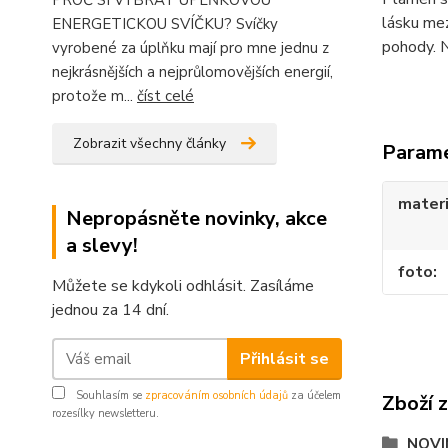
PROČ SI VYBRAT ÚPLŇKOVOU
lásku mez
ENERGETICKOU SVÍČKU? Svíčky
pohody. N
vyrobené za úplňku mají pro mne jednu z
nejkrásnějších a nejprůlomovějších energií,
protože m...
číst celé
Zobrazit všechny články
Param
materi
Nepropásněte novinky, akce
a slevy!
foto
Můžete se kdykoli odhlásit. Zasíláme
jednou za 14 dní.
Přihlásit se
Souhlasím se
zpracováním osobních údajů
za účelem
Zboží 
rozesílky newsletteru.
NOVI