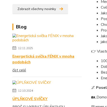
Med
Cvič
Zobrazit všechny novinky
Jak
Pos
Chv
Blog
Pro
Jak
jak
12.11.2025
👉 Vlastn
Energetická svíčka FÉNIX v mnoha
100
podobách
Dob
číst celé
Bez
Ene
🌌
Posels
12.10.2024
🏡„Domov 
ÚPLŇKOVÉ SVÍČKY
Plamen s