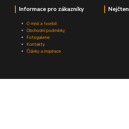
Informace pro zákazníky
Nejčten
O mně a tvorbě
Obchodní podmínky
Fotogalerie
Kontakty
Články a inspirace