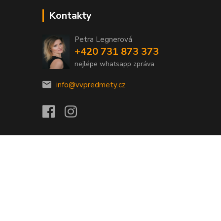
Kontakty
Petra Legnerová
+420 731 873 373
nejlépe whatsapp zpráva
info@vvpredmety.cz
Vytvořeno na
Eshop-rychle.cz