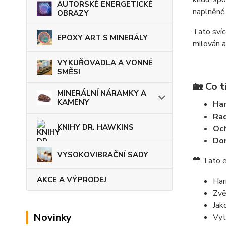
AUTORSKÉ ENERGETICKÉ
naplněné
OBRAZY
Tato svíc
EPOXY ART S MINERÁLY
milován a
VYKUŘOVADLA A VONNÉ
SMĚSI
🏡
Co t
MINERÁLNÍ NÁRAMKY A
KAMENY
Har
Rad
KNIHY DR. HAWKINS
Och
Do
VYSOKOVIBRAČNÍ SADY
💛 Tato e
AKCE A VÝPRODEJ
Har
Zvě
Jak
Novinky
Vyt