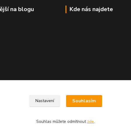
ější na blogu
Kde nás najdete
Souhlasím
Nastavení
Souhlas můžete odmítnout
zde
.