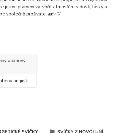
e jejímu plameni vytvořit atmosféru radosti, lásky a
eré společně prožíváte. 🏡✨💛
ovaný palmový
obený originál
RGETICKÉ SVÍČKY
SVÍČKY Z NOVOLUNÍ