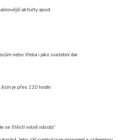
nalinovější aktivity apod.
nocům nebo třeba i jako svatební dar
,6cm je přes 120 hodin
e se štěstí volně násobí.“
euhasíná. Jeho zář symbolizuje propojení a vzájemnou