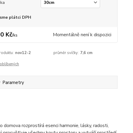
ška
sme plátci DPH
0 Kč
Momentálně není k dispozici
/
ks
roduktu:
nov12-2
průměr svíčky:
7,6 cm
oblíbených
Parametry
o domova rozprostírá esenci harmonie, lásky, radosti,
erý prosvětluje všechny kouty prostoru a vytváří prostředí