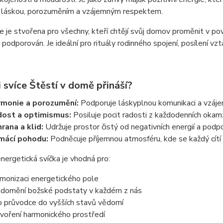
 láskou, porozuměním a vzájemným respektem.
e je stvořena pro všechny, kteří chtějí svůj domov proměnit v pov
 podporován. Je ideální pro rituály rodinného spojení, posílení vz
i svíce Štěstí v domě přináší?
monie a porozumění:
Podporuje láskyplnou komunikaci a vzájem
ost a optimismus:
Posiluje pocit radosti z každodenních okam
rana a klid:
Udržuje prostor čistý od negativních energií a podpo
mácí pohodu:
Podněcuje příjemnou atmosféru, kde se každý cítí
nergetická svíčka je vhodná pro:
monizaci energetického pole
domění božské podstaty v každém z nás
o průvodce do vyšších stavů vědomí
voření harmonického prostředí