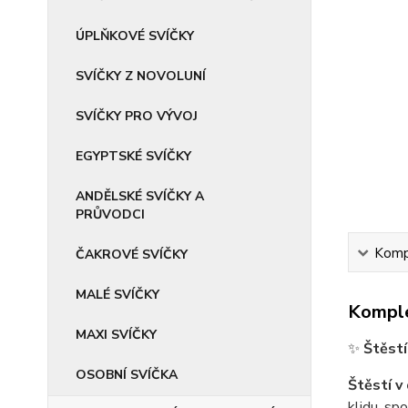
ÚPLŇKOVÉ SVÍČKY
SVÍČKY Z NOVOLUNÍ
SVÍČKY PRO VÝVOJ
EGYPTSKÉ SVÍČKY
ANDĚLSKÉ SVÍČKY A
PRŮVODCI
Kompl
ČAKROVÉ SVÍČKY
MALÉ SVÍČKY
Komple
MAXI SVÍČKY
✨
Štěstí
OSOBNÍ SVÍČKA
Štěstí v
klidu, sp