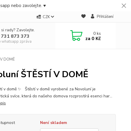
tsapp nebo zavolejte. ♥
Přihlášení
CZK
 si rady? Zavolejte.
0
ks
 731 873 373
za
0 Kč
e whatsapp zpráva
TÍ V DOMĚ
ovoluní ŠTĚSTÍ V DOMĚ
tí v domě ✨ Štěstí v domě vyrobené za Novoluní je
tická svíce, která do našeho domova rozprostírá esenci har...
opis
tupnost
Není skladem