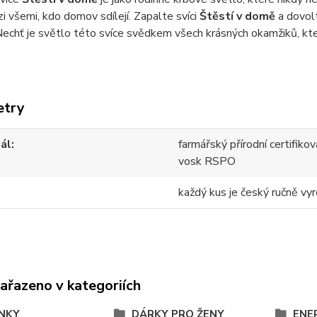
i všemi, kdo domov sdílejí. Zapalte svíci
Štěstí v domě
a dovolt
echť je světlo této svíce svědkem všech krásných okamžiků, kt
etry
ál
farmářský přírodní certifik
vosk RSPO
každý kus je český ručně vyr
zařazeno v kategoriích
NKY
DÁRKY PRO ŽENY
ENE