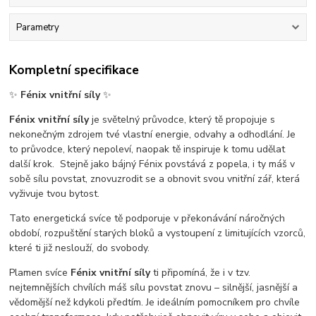
Parametry
Kompletní specifikace
✨
Fénix vnitřní síly
✨
Fénix vnitřní síly
je světelný průvodce, který tě propojuje s
nekonečným zdrojem tvé vlastní energie, odvahy a odhodlání. Je
to průvodce, který nepoleví, naopak tě inspiruje k tomu udělat
další krok. Stejně jako bájný Fénix povstává z popela, i ty máš v
sobě sílu povstat, znovuzrodit se a obnovit svou vnitřní zář, která
vyživuje tvou bytost.
Tato energetická svíce tě podporuje v překonávání náročných
období, rozpuštění starých bloků a vystoupení z limitujících vzorců,
které ti již neslouží, do svobody.
Plamen svíce
Fénix vnitřní síly
ti připomíná, že i v tzv.
nejtemnějších chvílích máš sílu povstat znovu – silnější, jasnější a
vědomější než kdykoli předtím. Je ideálním pomocníkem pro chvíle