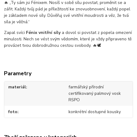
🔥 „Ty sám jsi Fénixem. Nosíš v sobě sílu povstat, proměnit se a
zářit. Každý tvůj pád je příležitostí ke znovuobnovení, každý popel
je základem nové síly. Důvěřuj své vnitřní moudrosti a věz, že tvá
síla je věčná.“
Zapal svíci
Fénix vnitřní síly
a dovol si povstat z popela omezení
minulosti. Nech se vést svým vědomím, které je vždy připraveno tě
provázet tvou dobrodružnou cestou svobody. 🔥🕊️
Parametry
materiál
farmářský přírodní
certifikovaný palmový vosk
RSPO
foto
konkrétní dostupné kousky