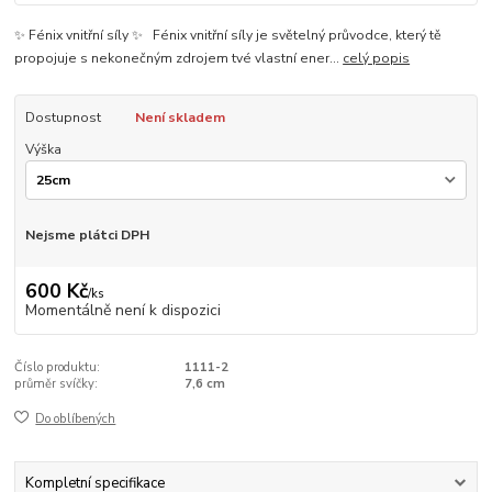
✨ Fénix vnitřní síly ✨ Fénix vnitřní síly je světelný průvodce, který tě
propojuje s nekonečným zdrojem tvé vlastní ener...
celý popis
Dostupnost
Není skladem
Výška
Nejsme plátci DPH
600 Kč
/
ks
Momentálně není k dispozici
Číslo produktu:
1111-2
průměr svíčky:
7,6 cm
Do oblíbených
Kompletní specifikace