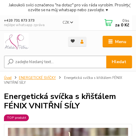
Jakoukoli svíci označenou "na dotaz" pro vás ráda vyrobím. Prosím
ozvěte se na můj whatsapp nebo zavolejte. ♥
0
ks
+420 731 873 373
CZK
za
0 Kč
nejlépe whatsapp zpráva
Menu
Hledat
Úvod
ENERGETICKÉ SVÍČKY
Energetická svíčka s křišťálem FÉNIX
VNITŘNÍ SÍLY
Energetická svíčka s křišťálem
FÉNIX VNITŘNÍ SÍLY
TOP produkt