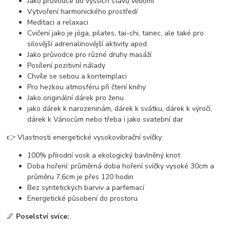
Jako průvodce do vyšších stavů vědomí
Vytvoření harmonického prostředí
Meditaci a relaxaci
Cvičení jako je jóga, pilates, tai-chi, tanec, ale také pro
silovější adrenalinovější aktivity apod.
Jako průvodce pro různé druhy masáží
Posílení pozitivní nálady
Chvíle se sebou a kontemplaci
Pro hezkou atmosféru při čtení knihy
Jako originální dárek pro ženu
jako dárek k narozeninám, dárek k svátku, dárek k výročí,
dárek k Vánocům nebo třeba i jako svatební dar
👉 Vlastnosti energetické vysokovibrační svíčky:
100% přírodní vosk a ekologický bavlněný knot
Doba hoření: průměrná doba hoření svíčky vysoké 30cm a
průměru 7,6cm je přes 120 hodin
Bez syntetických barviv a parfemací
Energetické působení do prostoru
🌌
Poselství svíce: