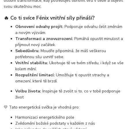
osobní transformace, kdy potřebuješ obnovit víru v sebe a objevit
svou skutečnou moc.
🔥
Co ti svíce Fénix vnitřní síly přináší?
Obnovení odvahy projít:
Podporuje odvahu čelit změnám
a novým výzvám.
Transformaci a znovuzrození:
Pomáhá opustit minulost a
přijmout nový začátek.
Sebedůvěru:
Moudře připomíná, že máš veškerou
potřebnou sílu uvnitř sebe.
Vnitřní stabilitu:
Ukotvuje tě ve tvém středu, i když se vše
kolem mění.
Rozpuštění limitací:
Umožňuje ti opustit strachy a
omezení, které tě brzdí.
Volbu života:
Inspiruje tě zvolit si to, co v tobě podporuje
život
💛 Tato energetická svíčka je vhodná pro:
Harmonizaci energetického pole
Zvědomění božské podstaty v každém z nás