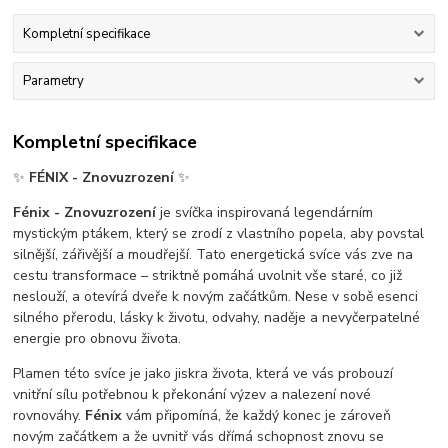
Kompletní specifikace
Parametry
Kompletní specifikace
✨
FÉNIX - Znovuzrození
✨
Fénix - Znovuzrození
je svíčka inspirovaná legendárním
mystickým ptákem, který se zrodí z vlastního popela, aby povstal
silnější, zářivější a moudřejší. Tato energetická svíce vás zve na
cestu transformace – striktně pomáhá uvolnit vše staré, co již
neslouží, a otevírá dveře k novým začátkům. Nese v sobě esenci
silného přerodu, lásky k životu, odvahy, naděje a nevyčerpatelné
energie pro obnovu života.
Plamen této svíce je jako jiskra života, která ve vás probouzí
vnitřní sílu potřebnou k překonání výzev a nalezení nové
rovnováhy.
Fénix
vám připomíná, že každý konec je zároveň
novým začátkem a že uvnitř vás dřímá schopnost znovu se