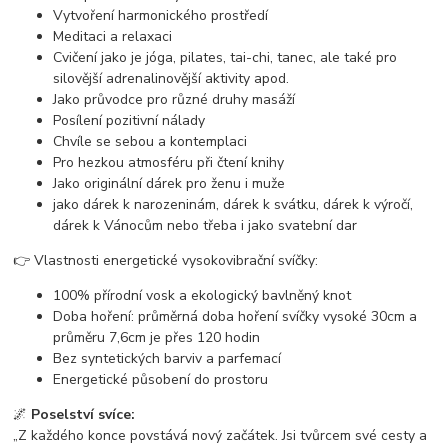
Vytvoření harmonického prostředí
Meditaci a relaxaci
Cvičení jako je jóga, pilates, tai-chi, tanec, ale také pro
silovější adrenalinovější aktivity apod.
Jako průvodce pro různé druhy masáží
Posílení pozitivní nálady
Chvíle se sebou a kontemplaci
Pro hezkou atmosféru při čtení knihy
Jako originální dárek pro ženu i muže
jako dárek k narozeninám, dárek k svátku, dárek k výročí,
dárek k Vánocům nebo třeba i jako svatební dar
👉 Vlastnosti energetické vysokovibrační svíčky:
100% přírodní vosk a ekologický bavlněný knot
Doba hoření: průměrná doba hoření svíčky vysoké 30cm a
průměru 7,6cm je přes 120 hodin
Bez syntetických barviv a parfemací
Energetické působení do prostoru
🌌
Poselství svíce:
„Z každého konce povstává nový začátek. Jsi tvůrcem své cesty a