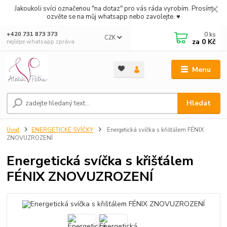
Jakoukoli svíci označenou "na dotaz" pro vás ráda vyrobím. Prosím
ozvěte se na můj whatsapp nebo zavolejte. ♥
0
ks
+420 731 873 373
CZK
za
0 Kč
nejlépe whatsapp zpráva
Menu
Hledat
Úvod
ENERGETICKÉ SVÍČKY
Energetická svíčka s křišťálem FÉNIX
ZNOVUZROZENÍ
Energetická svíčka s křišťálem
FÉNIX ZNOVUZROZENÍ