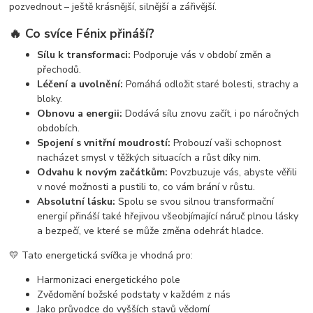
pozvednout – ještě krásnější, silnější a zářivější.
🔥
Co svíce Fénix přináší?
Sílu k transformaci:
Podporuje vás v období změn a
přechodů.
Léčení a uvolnění:
Pomáhá odložit staré bolesti, strachy a
bloky.
Obnovu a energii:
Dodává sílu znovu začít, i po náročných
obdobích.
Spojení s vnitřní moudrostí:
Probouzí vaši schopnost
nacházet smysl v těžkých situacích a růst díky nim.
Odvahu k novým začátkům:
Povzbuzuje vás, abyste věřili
v nové možnosti a pustili to, co vám brání v růstu.
Absolutní lásku:
Spolu se svou silnou transformační
energií přináší také hřejivou všeobjímající náruč plnou lásky
a bezpečí, ve které se může změna odehrát hladce.
💛 Tato energetická svíčka je vhodná pro:
Harmonizaci energetického pole
Zvědomění božské podstaty v každém z nás
Jako průvodce do vyšších stavů vědomí