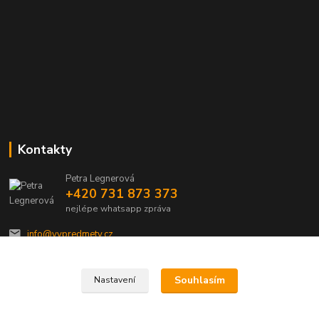
Kontakty
Petra Legnerová
+420 731 873 373
nejlépe whatsapp zpráva
info@vvpredmety.cz
Souhlasím
Nastavení