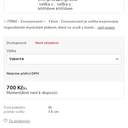
✨ FÉNIX - Znovuzrození ✨ Fénix - Znovuzrození je svíčka inspirovaná
legendárním mystickým ptákem, který se zrodí z vlastn...
celý popis
Dostupnost
Není skladem
Výška
Nejsme plátci DPH
700 Kč
/
ks
Momentálně není k dispozici
Číslo produktu:
35
průměr svíčky:
7,6 cm
Do oblíbených