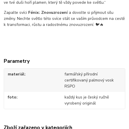
ve tvé duši hoří plamen, který tě vždy povede ke světlu.“
Zapalte svíci
Fénix: Znovuzrození
a dovolte si přijmout sílu
změny. Nechte světlo této svíce stát se vaším průvodcem na cestě
k transformaci, růstu a radostnému znovuzrození. 🐦🔥
Parametry
materiál
farmářský přírodní
certifikovaný palmový vosk
RSPO
foto
každý kus je český ručně
vyrobený originál
Zboží zařazeno v kategoriích