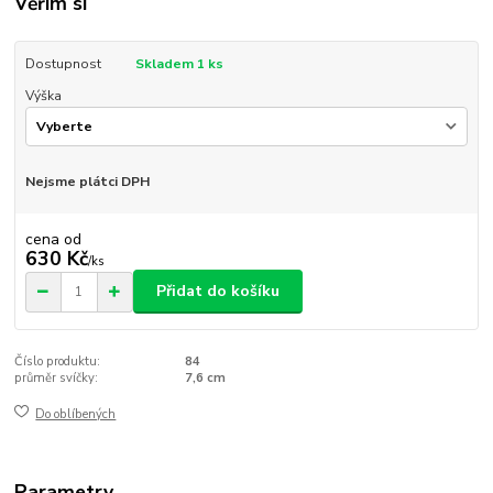
Věřím si
Dostupnost
Skladem 1 ks
Výška
Nejsme plátci DPH
cena od
630 Kč
/
ks
Přidat do košíku
Číslo produktu:
84
průměr svíčky:
7,6 cm
Do oblíbených
Parametry