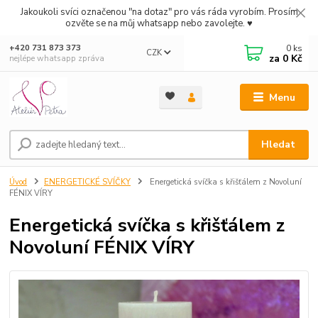
Jakoukoli svíci označenou "na dotaz" pro vás ráda vyrobím. Prosím
ozvěte se na můj whatsapp nebo zavolejte. ♥
0
ks
+420 731 873 373
CZK
za
0 Kč
nejlépe whatsapp zpráva
Menu
Hledat
Úvod
ENERGETICKÉ SVÍČKY
Energetická svíčka s křišťálem z Novoluní
FÉNIX VÍRY
Energetická svíčka s křišťálem z
Novoluní FÉNIX VÍRY