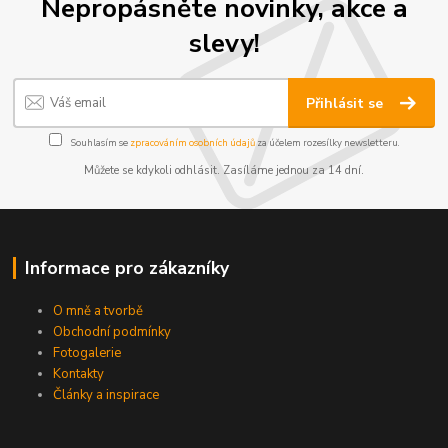
Nepropásněte novinky, akce a
slevy!
Přihlásit se
Souhlasím se
zpracováním osobních údajů
za účelem rozesílky newsletteru.
Můžete se kdykoli odhlásit. Zasíláme jednou za 14 dní.
Informace pro zákazníky
O mně a tvorbě
Obchodní podmínky
Fotogalerie
Kontakty
Články a inspirace