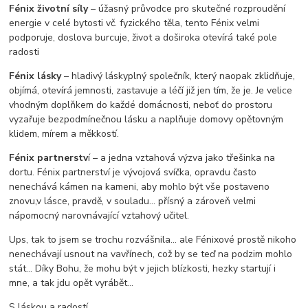
Fénix životní síly
– úžasný průvodce pro skutečné rozproudění
energie v celé bytosti vč. fyzického těla, tento Fénix velmi
podporuje, doslova burcuje, život a doširoka otevírá také pole
radosti
Fénix lásky
– hladivý láskyplný společník, který naopak zklidňuje,
objímá, otevírá jemnosti, zastavuje a léčí již jen tím, že je. Je velice
vhodným doplňkem do každé domácnosti, neboť do prostoru
vyzařuje bezpodmínečnou lásku a naplňuje domovy opětovným
klidem, mírem a měkkostí.
Fénix partnerstv
í – a jedna vztahová výzva jako třešinka na
dortu. Fénix partnerství je vývojová svíčka, opravdu často
nenechává kámen na kameni, aby mohlo být vše postaveno
znovu,v lásce, pravdě, v souladu... přísný a zároveň velmi
nápomocný narovnávající vztahový učitel.
Ups, tak to jsem se trochu rozvášnila... ale Fénixové prostě nikoho
nenechávají usnout na vavřínech, což by se teď na podzim mohlo
stát... Díky Bohu, že mohu být v jejich blízkosti, hezky startují i
mne, a tak jdu opět vyrábět...
S láskou a radostí,