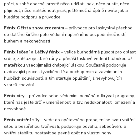
práci, v sobě obecně, prostě něco udělat jinak, něco pustit, něco
přijmout, něco nahlédnout jinak, ještě možná úplně nevíte jak a
hledáte podporu a průvodce
Fénix Očista znovuzrozením
– průvodce pro láskyplný přechod
do dalšího širšího pole vědomí naplněného bezpodmínečností,
blahem a nekonečností
Fénix léčení
a
Léčivý fénix
– velice blahodárně působí pro oblast
srdce, zahlazuje staré rány a přináší laskavé vedení hlubokou až
mateřskou všeobjímající chápající láskou. Současně podporuje
uzdravující proces fyzického těla pochopením a zavnímáním
hlubších souvislostí, a tím startuje opuštění již nevyhovujícíh
vzorců chování.
Fénix víry
– průvodce sebe-vědomím, pomáhá odkrývat programy,
které nás ještě drží v umenšenosti a tzv. nedokonalosti, omezení a
nesvobodě
Fénix vnitřní síly
– vede do opětovného propojení se svou vnitřní
silou a bezbřehou tvořivostí, podporuje odvahu, sebedůvěru a
vnitřní stabilitu postavit se pevně opět na vlastní nohy