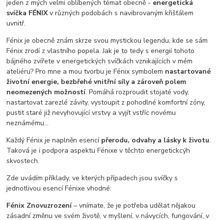
jeden z mých velmi oblíbených témat obecně -
energetická
svíčka FÉNIX
v různých podobách s navibrovaným křišťálem
uvnitř.
Fénix je obecně znám skrze svou mystickou legendu, kde se sám
Fénix zrodí z vlastního popela. Jak je to tedy s energií tohoto
bájného zvířete v energetických svíčkách vznikajících v mém
ateliéru? Pro mne a mou tvorbu je Fénix symbolem
nastartované
životní energie, bezbřehé vnitřní síly a zároveň polem
neomezených možností
. Pomáhá rozproudit stojaté vody,
nastartovat zarezlé závity, vystoupit z pohodlné komfortní zóny,
pustit staré již nevyhovující vrstvy a vyjít vstříc novému
neznámému...
Každý Fénix je naplněn esencí
přerodu, odvahy a lásky k životu
.
Taková je i podpora aspektu Fénixe v těchto energetickcýh
skvostech.
Zde uvádím příklady, ve kterých případech jsou svíčky s
jednotlivou esencí Fénixe vhodné:
Fénix Znovuzrození
– vnímate, že je potřeba udělat nějakou
zásadní změnu ve svém životě, v myšlení, v návycích, fungování, v