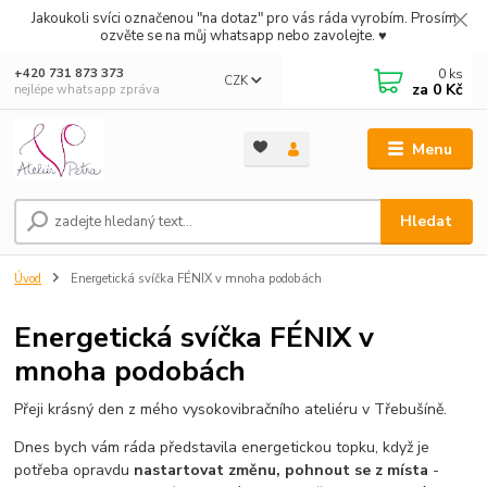
Jakoukoli svíci označenou "na dotaz" pro vás ráda vyrobím. Prosím
ozvěte se na můj whatsapp nebo zavolejte. ♥
0
ks
+420 731 873 373
CZK
za
0 Kč
nejlépe whatsapp zpráva
Menu
Hledat
Úvod
Energetická svíčka FÉNIX v mnoha podobách
Energetická svíčka FÉNIX v
mnoha podobách
Přeji krásný den z mého vysokovibračního ateliéru v Třebušíně.
Dnes bych vám ráda představila energetickou topku, když je
potřeba opravdu
nastartovat změnu, pohnout se z místa
-