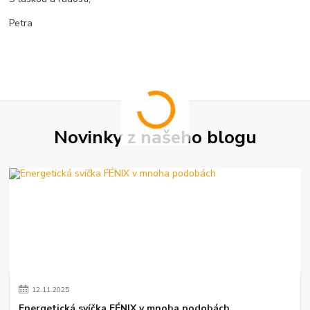
Petra
Novinky z našeho blogu
12
.
11
.
2025
Energetická svíčka FÉNIX v mnoha podobách