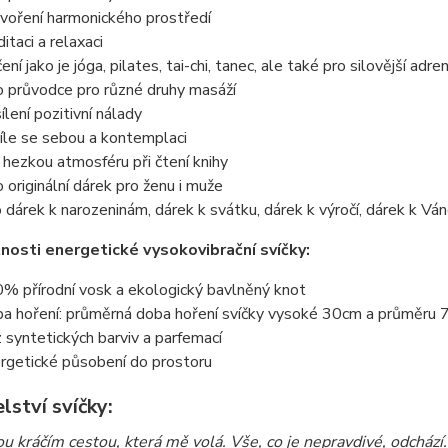
voření harmonického prostředí
itaci a relaxaci
ení jako je jóga, pilates, tai-chi, tanec, ale také pro silovější adre
o průvodce pro různé druhy masáží
ílení pozitivní nálady
íle se sebou a kontemplaci
 hezkou atmosféru při čtení knihy
o originální dárek pro ženu i muže
o dárek k narozeninám, dárek k svátku, dárek k výročí, dárek k Vá
nosti energetické vysokovibrační svíčky:
% přírodní vosk a ekologický bavlněný knot
a hoření: průměrná doba hoření svíčky vysoké 30cm a průměru 7
 syntetických barviv a parfemací
rgetické působení do prostoru
lství svíčky:
u kráčím cestou, která mě volá. Vše, co je nepravdivé, odchází