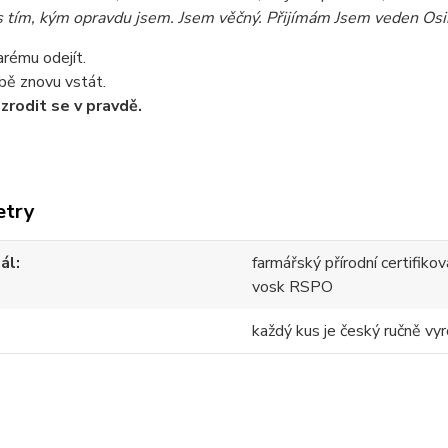
s tím, kým opravdu jsem. Jsem věčný. Přijímám Jsem veden Osi
rému odejít.
bě znovu vstát.
 zrodit se v pravdě.
etry
ál
farmářský přírodní certifik
vosk RSPO
každý kus je český ručně vyr