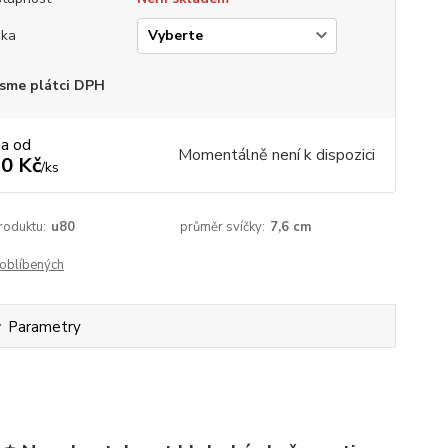
ška
sme plátci DPH
na od
Momentálně není k dispozici
0 Kč
/
ks
roduktu:
u80
průměr svíčky:
7,6 cm
oblíbených
Parametry