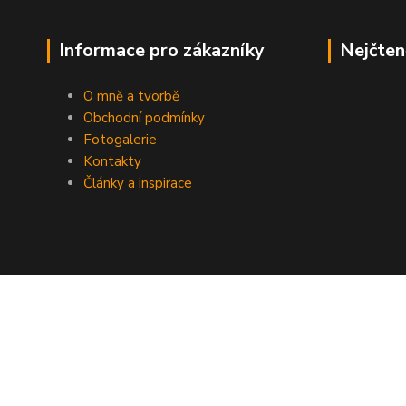
Informace pro zákazníky
Nejčten
O mně a tvorbě
Obchodní podmínky
Fotogalerie
Kontakty
Články a inspirace