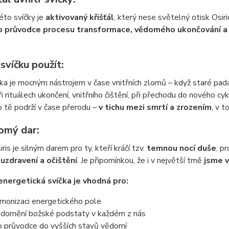
éto svíčky je
aktivovaný křišťál
, který nese světelný otisk Osir
o průvodce procesu transformace, vědomého ukončování a
svíčku použít:
ka je mocným nástrojem v čase vnitřních zlomů – když staré padá
ři rituálech ukončení, vnitřního čištění, při přechodu do nového cykl
lo tě podrží v čase přerodu –
v tichu mezi smrtí a zrozením
, v 
omý dar:
ris je silným darem pro ty, kteří kráčí tzv.
temnou nocí duše
, p
uzdravení a očištění
. Je připomínkou, že i v největší tmě
jsme 
energetická svíčka je vhodná pro:
monizaci energetického pole
domění božské podstaty v každém z nás
o průvodce do vyšších stavů vědomí