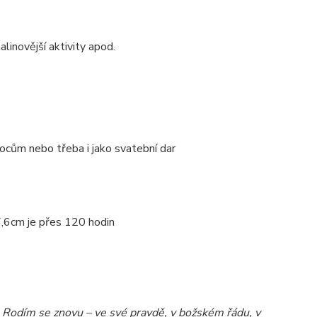
nalinovější aktivity apod.
nocům nebo třeba i jako svatební dar
,6cm je přes 120 hodin
. Rodím se znovu – ve své pravdě, v božském řádu, v