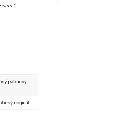
risem.“
ovaný palmový
obený originál