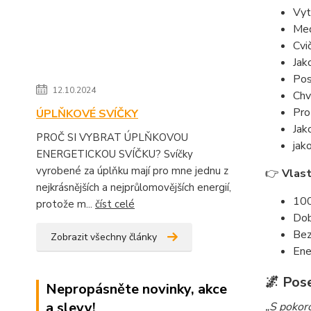
Vyt
Med
Cvič
Jak
Pos
12.10.2024
Chv
Pro
ÚPLŇKOVÉ SVÍČKY
Jak
PROČ SI VYBRAT ÚPLŇKOVOU
jak
ENERGETICKOU SVÍČKU? Svíčky
vyrobené za úplňku mají pro mne jednu z
👉
Vlast
nejkrásnějších a nejprůlomovějších energií,
100
protože m...
číst celé
Dob
Bez
Zobrazit všechny články
Ene
🌌 Pose
Nepropásněte novinky, akce
a slevy!
„S pokoro