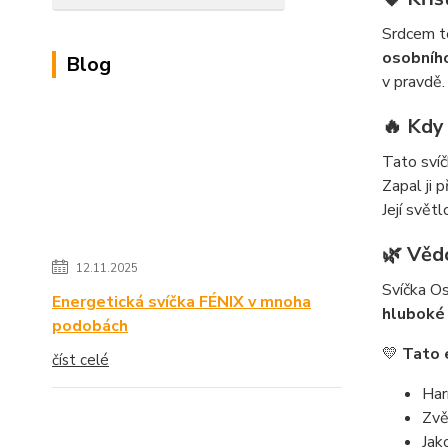
Srdcem t
osobníh
Blog
v pravdě.
🔥 Kdy 
Tato svíč
Zapal ji p
Její svět
🌿 Věd
12.11.2025
Svíčka Osi
Energetická svíčka FÉNIX v mnoha
hluboké 
podobách
💛
Tato 
číst celé
Har
Zvě
Jak