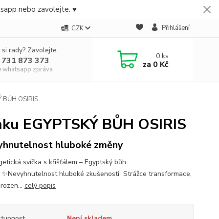
tsapp nebo zavolejte. ♥
Přihlášení
CZK
 si rady? Zavolejte.
0
ks
 731 873 373
za
0 Kč
e whatsapp zpráva
KÝ BŮH OSIRIS
Úplňku EGYPTSKÝ BŮH OSIRIS
hnutelnost hluboké změny
etická svíčka s křišťálem – Egyptský bůh
 ✨Nevyhnutelnost hluboké zkušenosti Strážce transformace,
rozen...
celý popis
tupnost
Není skladem