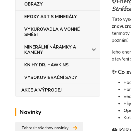
✨
Energ
OBRAZY
Strážce
EPOXY ART S MINERÁLY
Tato vyso
znovuzro
VYKUŘOVADLA A VONNÉ
temnoty i
SMĚSI
poznání.
MINERÁLNÍ NÁRAMKY A
Jeho ener
KAMENY
otevření 
KNIHY DR. HAWKINS
✨ Co sv
VYSOKOVIBRAČNÍ SADY
Pod
Pom
AKCE A VÝPRODEJ
Ved
Při
Opě
Novinky
Kot
Zobrazit všechny novinky
💎 Křiš