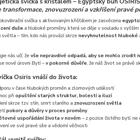
etická svíčka s křišťálem – Egyptský bůh OSIRI
 transformace, znovuzrození a vzkříšení pravé p
kovibrační svíčka s aktivovaným křišťálem je zasvěcena
egypts
zení duše
a hluboké proměny, která se děje v souladu s vyšším 
 světla – tím, kdo nás provází skrze
nevyhnutelnost hluboké 
gie nás učí, že
vše nepravdivé odpadá, aby se mohlo zrodit 
se nové úrovni Bytí –
v pokorné důvěře
, že náš život se právě 
íčka Osiris vnáší do života:
poru v čase hlubokých proměn a zlomových událostí
oc při
opuštění starých struktur, bolestí a iluzí
ení skrze tzv. stín, smrt starého a
znovuzrození světla
jetí
pokory a důvěry v proces proměny
tovné uspořádání života v novém
– z pozice čistého bytí, ne
vení ve své pravé síle a vědomí věčnosti
ťál uvnitř svíčky: