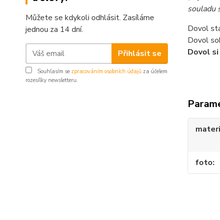
souladu 
Můžete se kdykoli odhlásit. Zasíláme
Dovol sta
jednou za 14 dní.
Dovol so
Dovol si
Přihlásit se
Souhlasím se
zpracováním osobních údajů
za účelem
rozesílky newsletteru.
Param
materi
foto