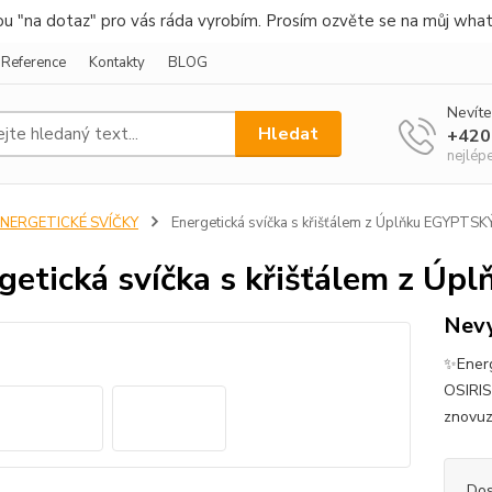
nou "na dotaz" pro vás ráda vyrobím. Prosím ozvěte se na můj wha
Reference
Kontakty
BLOG
Nevíte
Hledat
+420
nejlép
ENERGETICKÉ SVÍČKY
Energetická svíčka s křišťálem z Úplňku EGYPTS
getická svíčka s křišťálem z 
Nevy
✨Energ
OSIRIS
znovuz
Dos