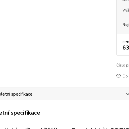
Vý
Nej
ce
63
Číslo p
Do 
etní specifikace
tní specifikace