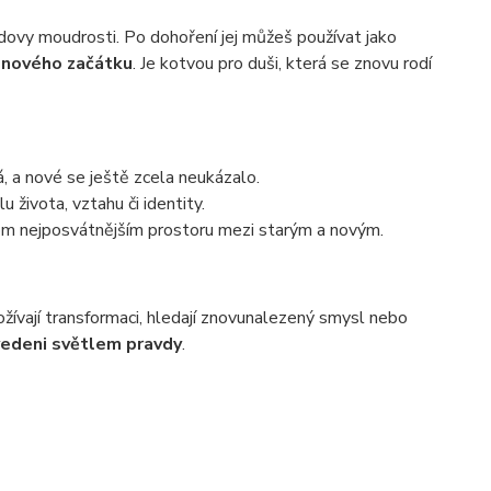
idovy moudrosti. Po dohoření jej můžeš používat jako
 nového začátku
. Je kotvou pro duši, která se znovu rodí
, a nové se ještě zcela neukázalo.
u života, vztahu či identity.
tom nejposvátnějším prostoru mezi starým a novým.
rožívají transformaci, hledají znovunalezený smysl nebo
vedeni světlem pravdy
.