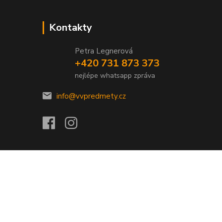
Kontakty
Petra Legnerová
+420 731 873 373
nejlépe whatsapp zpráva
info@vvpredmety.cz
Vytvořeno na
Eshop-rychle.cz