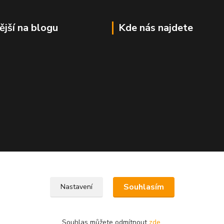
ější na blogu
Kde nás najdete
Souhlasím
Nastavení
Souhlas můžete odmítnout
zde
.