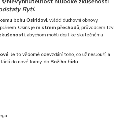
S
✨
Nevyhnutelnost hluboké zkušenosti
odstaty Bytí.
kému bohu Osiridovi
, vládci duchovní obnovy,
plánem. Osiris je
mistrem přechodů
, průvodcem tzv.
zkušenosti
, abychom mohli dojít ke skutečnému
nové
. Je to vědomé odevzdání toho, co už neslouží, a
skládá do nové formy, do
Božího řádu
.
 ega