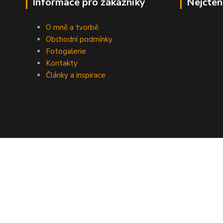
Informace pro zákazníky
Nejčten
O mně a tvorbě
Obchodní podmínky
Fotogalerie
Kontakty
Články a inspirace