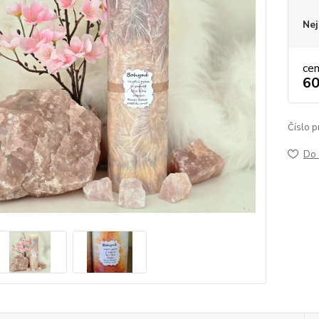
Nej
ce
60
Číslo p
Do 