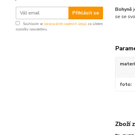
Bohyně
j
Přihlásit se
se se svo
Souhlasím se
zpracováním osobních údajů
za účelem
rozesílky newsletteru.
Param
materi
foto
Zboží 