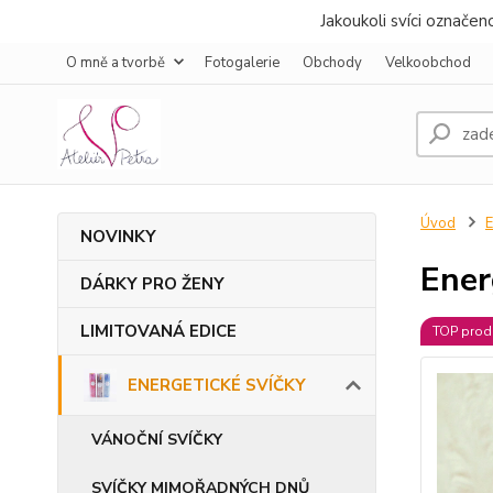
Jakoukoli svíci označe
O mně a tvorbě
Fotogalerie
Obchody
Velkoobchod
Úvod
NOVINKY
Ener
DÁRKY PRO ŽENY
LIMITOVANÁ EDICE
TOP prod
ENERGETICKÉ SVÍČKY
VÁNOČNÍ SVÍČKY
SVÍČKY MIMOŘADNÝCH DNŮ