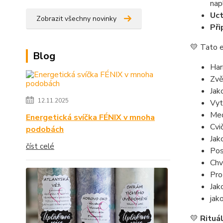
nap
Uct
Zobrazit všechny novinky
Při
💛 Tato e
Blog
Har
Zvě
Jak
12.11.2025
Vyt
Med
Energetická svíčka FÉNIX v mnoha
Cvič
podobách
Jak
číst celé
Pos
Chv
Pro
Jak
jak
💛
Rituál