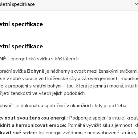
etní specifikace
tní specifikace
tní specifikace
NĚ
- energetická svíčka s křišťálem✨
rační svíčka
Bohyně
je nádherný skvost mezi ženskými svíčkami, 
se v sobě vibrace vnitřní ženské síly a zároveň jemnosti, moudros
 k propojení s vnitřní bohyní – tou, která je jemná i mocná, intuiti
řijetí ženskosti ve všech jejích podobách.
ohyně“ je dokonalou společnicí v okamžicích, kdy je potřeba:
vinout svou ženskou energii:
Podporuje spojení s intuicí, krea
idnit a harmonizovat emoce:
Pomáhá vyvážit sílu a jemnost, kli
ravit své srdce:
Její energie zvědomuje neosvobozené stránky v 