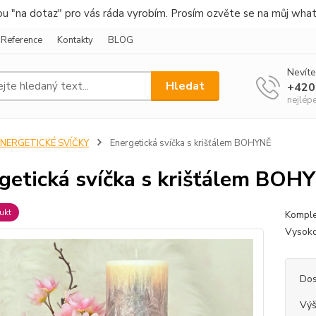
nou "na dotaz" pro vás ráda vyrobím. Prosím ozvěte se na můj wha
Reference
Kontakty
BLOG
Nevíte
Hledat
+420
nejlép
ENERGETICKÉ SVÍČKY
Energetická svíčka s krišťálem BOHYNĚ
getická svíčka s krišťálem BOH
ukt
Komple
Vysoko
Dos
Vý