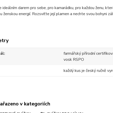
e ideálním darem pro sebe, pro kamarádku, pro každou ženu, která
u ženskou energií. Rozsviťte její plamen a nechte svou bohyni zář
etry
ál
farmářský přírodní certifik
vosk RSPO
každý kus je český ručně vyr
zařazeno v kategoriích