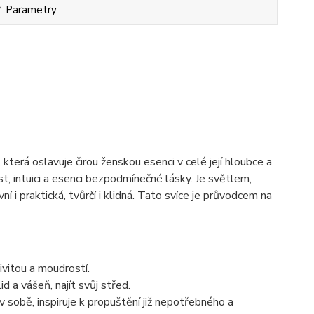
Parametry
která oslavuje čirou ženskou esenci v celé její hloubce a
t, intuici a esenci bezpodmínečné lásky. Je světlem,
vní i praktická, tvůrčí i klidná. Tato svíce je průvodcem na
tivitou a moudrostí.
d a vášeň, najít svůj střed.
sobě, inspiruje k propuštění již nepotřebného a