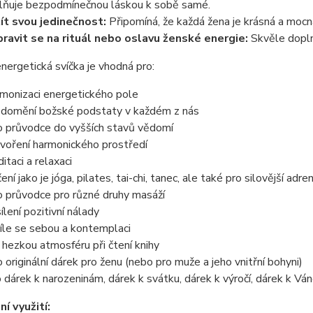
lňuje bezpodmínečnou láskou k sobě samé.
ít svou jedinečnost:
Připomíná, že každá žena je krásná a moc
pravit se na rituál nebo oslavu ženské energie:
Skvěle doplní
nergetická svíčka je vhodná pro:
monizaci energetického pole
domění božské podstaty v každém z nás
o průvodce do vyšších stavů vědomí
voření harmonického prostředí
itaci a relaxaci
ení jako je jóga, pilates, tai-chi, tanec, ale také pro silovější adre
o průvodce pro různé druhy masáží
ílení pozitivní nálady
íle se sebou a kontemplaci
 hezkou atmosféru při čtení knihy
o originální dárek pro ženu (nebo pro muže a jeho vnitřní bohyni)
o dárek k narozeninám, dárek k svátku, dárek k výročí, dárek k Vá
ní využití: