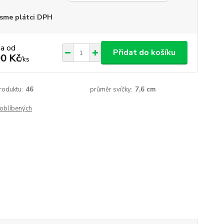
sme plátci DPH
na od
Přidat do košíku
0 Kč
/
ks
roduktu:
46
průměr svíčky:
7,6 cm
oblíbených