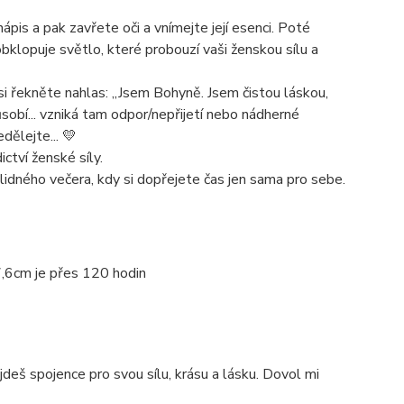
nápis a pak zavřete oči a vnímejte její esenci. Poté
 obklopuje světlo, které probouzí vaši ženskou sílu a
 si řekněte nahlas: „Jsem Bohyně. Jsem čistou láskou,
působí... vzniká tam odpor/nepřijetí nebo nádherné
dělejte... 💛
ictví ženské síly.
idného večera, kdy si dopřejete čas jen sama pro sebe.
,6cm je přes 120 hodin
deš spojence pro svou sílu, krásu a lásku. Dovol mi