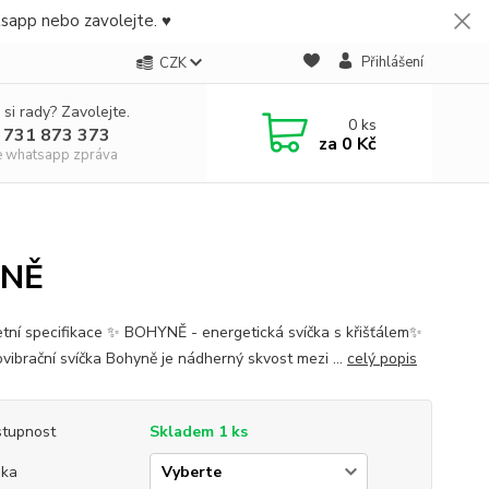
tsapp nebo zavolejte. ♥
Přihlášení
CZK
 si rady? Zavolejte.
0
ks
 731 873 373
za
0 Kč
e whatsapp zpráva
YNĚ
tní specifikace ✨ BOHYNĚ - energetická svíčka s křišťálem✨
vibrační svíčka Bohyně je nádherný skvost mezi ...
celý popis
tupnost
Skladem 1 ks
ška