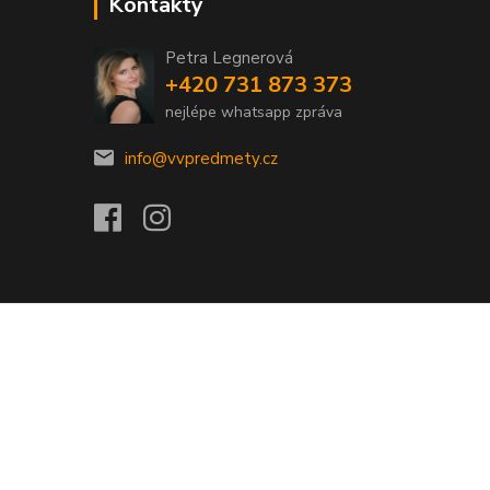
Kontakty
Petra Legnerová
+420 731 873 373
nejlépe whatsapp zpráva
info@vvpredmety.cz
Vytvořeno na
Eshop-rychle.cz