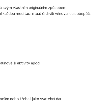
ná svým vlastním originálním způsobem.
 každou meditaci, rituál či chvíli věnovanou sebepéči.
nalinovější aktivity apod.
nocům nebo třeba i jako svatební dar