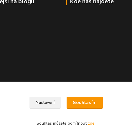
ější na blogu
Kde nás najdete
Souhlasím
Nastavení
Souhlas můžete odmítnout
zde
.