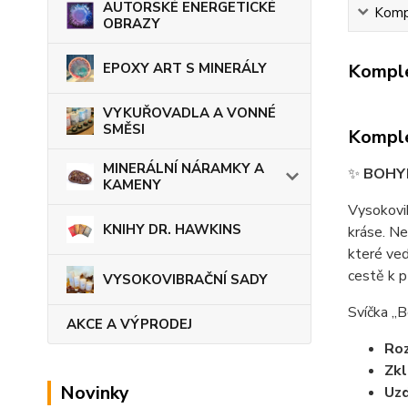
AUTORSKÉ ENERGETICKÉ
Kompl
OBRAZY
Komple
EPOXY ART S MINERÁLY
VYKUŘOVADLA A VONNÉ
SMĚSI
Komple
MINERÁLNÍ NÁRAMKY A
✨
BOHY
KAMENY
Vysokovib
KNIHY DR. HAWKINS
kráse. Ne
které vede
cestě k p
VYSOKOVIBRAČNÍ SADY
Svíčka „B
AKCE A VÝPRODEJ
Roz
Zkl
Novinky
Uzd