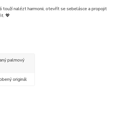
 touží nalézt harmonii, otevřít se sebelásce a propojit
it. 💖
ovaný palmový
obený originál