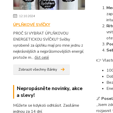
Med
zap
12.10.2024
int
ÚPLŇKOVÉ SVÍČKY
Rit
vni
PROČ SI VYBRAT ÚPLŇKOVOU
ote
ENERGETICKOU SVÍČKU? Svíčky
Pod
vyrobené za úplňku mají pro mne jednu z
Seb
nejkrásnějších a nejprůlomovějších energií,
protože m...
číst celé
👉 Vlastn
Zobrazit všechny články
100
Dob
Bez
Nepropásněte novinky, akce
Ene
a slevy!
🌌
Posels
„Jsem zde
Můžete se kdykoli odhlásit. Zasíláme
rozjasnit 
jednou za 14 dní.