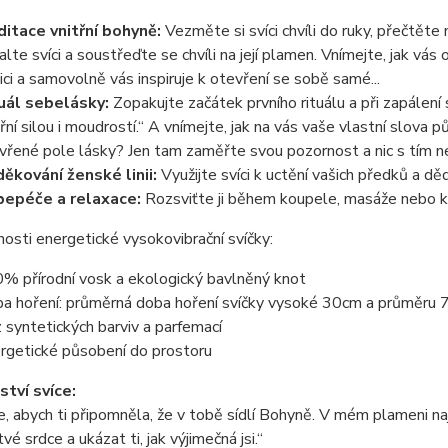
itace vnitřní bohyně:
Vezměte si svíci chvíli do ruky, přečtěte 
alte svíci a soustřeďte se chvíli na její plamen. Vnímejte, jak vás
uici a samovolně vás inspiruje k otevření se sobě samé...
uál sebelásky:
Zopakujte začátek prvního rituálu a při zapálení
třní silou i moudrostí.“ A vnímejte, jak na vás vaše vlastní slova 
vřené pole lásky? Jen tam zaměřte svou pozornost a nic s tím ne
ěkování ženské linii:
Využijte svíci k uctění vašich předků a děd
epéče a relaxace:
Rozsviťte ji během koupele, masáže nebo kl
osti energetické vysokovibrační svíčky:
% přírodní vosk a ekologický bavlněný knot
a hoření: průměrná doba hoření svíčky vysoké 30cm a průměru 7
 syntetických barviv a parfemací
rgetické působení do prostoru
tví svíce:
, abych ti připomněla, že v tobě sídlí Bohyně. V mém plameni naj
tvé srdce a ukázat ti, jak výjimečná jsi.“