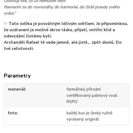
Uvolňuji vše, co už nemusím nést.
Navracím se do rovnováhy, do harmonie, do čisté pravdy svého
srdce.“
✨
Tato svíčka je posvátným léčivým světlem. Je připomínkou,
že uzdravení je možné skrze lásku, přijetí, vnitřní klid a
odevzdání čistému bytí.
Archanděl Rafael tě vede jemně, ale jistě… zpět domů. Do
tvé celistvosti.
Parametry
materiál
farmářský přírodní
certifikovaný palmový vosk
RSPO
foto
každý kus je český ručně
vyrobený originál