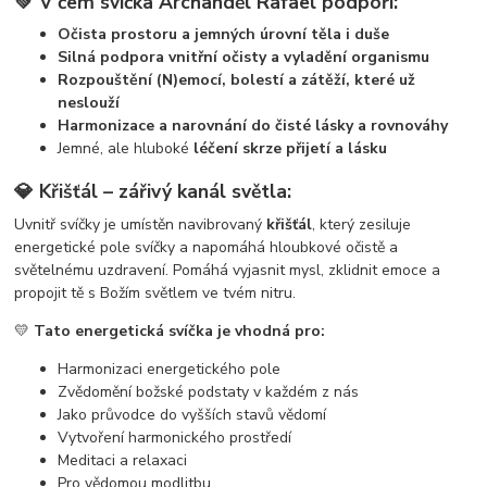
💚 V čem svíčka Archanděl Rafael podpoří:
Očista prostoru a jemných úrovní těla i duše
Silná podpora vnitřní očisty a vyladění organismu
Rozpouštění (N)emocí, bolestí a zátěží, které už
neslouží
Harmonizace a narovnání do čisté lásky a rovnováhy
Jemné, ale hluboké
léčení skrze přijetí a lásku
💎 Křišťál – zářivý kanál světla:
Uvnitř svíčky je umístěn navibrovaný
křišťál
, který zesiluje
energetické pole svíčky a napomáhá hloubkové očistě a
světelnému uzdravení. Pomáhá vyjasnit mysl, zklidnit emoce a
propojit tě s Božím světlem ve tvém nitru.
💛
Tato energetická svíčka je vhodná pro:
Harmonizaci energetického pole
Zvědomění božské podstaty v každém z nás
Jako průvodce do vyšších stavů vědomí
Vytvoření harmonického prostředí
Meditaci a relaxaci
Pro vědomou modlitbu