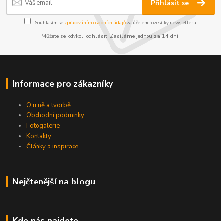
Přihlásit se
Souhlasím se
zpracováním osobních údajů
za účelem rozesílky newsletteru.
Můžete se kdykoli odhlásit. Zasíláme jednou za 14 dní.
Informace pro zákazníky
O mně a tvorbě
Obchodní podmínky
Fotogalerie
Kontakty
Články a inspirace
Nejčtenější na blogu
Kde nás najdete