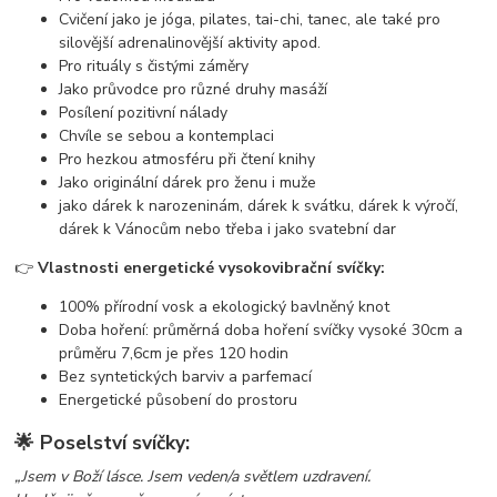
Cvičení jako je jóga, pilates, tai-chi, tanec, ale také pro
silovější adrenalinovější aktivity apod.
Pro rituály s čistými záměry
Jako průvodce pro různé druhy masáží
Posílení pozitivní nálady
Chvíle se sebou a kontemplaci
Pro hezkou atmosféru při čtení knihy
Jako originální dárek pro ženu i muže
jako dárek k narozeninám, dárek k svátku, dárek k výročí,
dárek k Vánocům nebo třeba i jako svatební dar
👉
Vlastnosti energetické vysokovibrační svíčky:
100% přírodní vosk a ekologický bavlněný knot
Doba hoření: průměrná doba hoření svíčky vysoké 30cm a
průměru 7,6cm je přes 120 hodin
Bez syntetických barviv a parfemací
Energetické působení do prostoru
🌟 Poselství svíčky:
„Jsem v Boží lásce. Jsem veden/a světlem uzdravení.