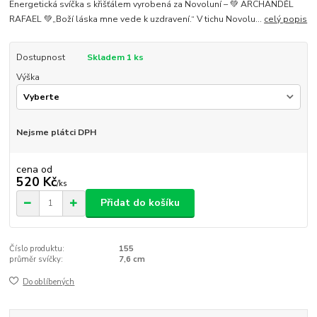
Energetická svíčka s křišťálem vyrobená za Novoluní – 💚 ARCHANDĚL
RAFAEL 💚„Boží láska mne vede k uzdravení.“ V tichu Novolu...
celý popis
Dostupnost
Skladem 1 ks
Výška
Nejsme plátci DPH
cena od
520 Kč
/
ks
Přidat do košíku
Číslo produktu:
155
průměr svíčky:
7,6 cm
Do oblíbených