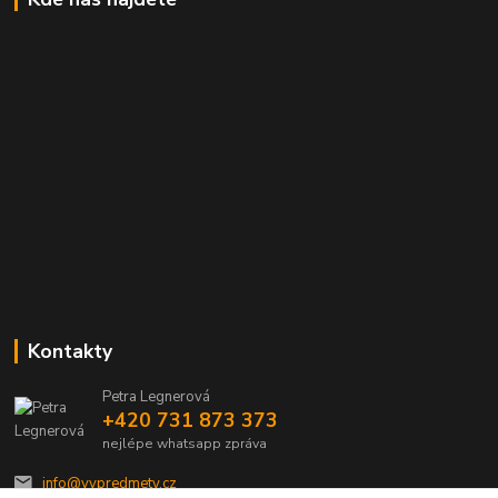
Kontakty
Petra Legnerová
+420 731 873 373
nejlépe whatsapp zpráva
info@vvpredmety.cz