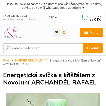
Jakoukoli svíci označenou "na dotaz" pro vás ráda vyrobím. Prosím
ozvěte se na můj whatsapp nebo zavolejte. ♥
0
ks
+420 731 873 373
CZK
za
0 Kč
nejlépe whatsapp zpráva
Menu
Hledat
Úvod
ENERGETICKÉ SVÍČKY
Energetická svíčka s křišťálem z Novoluní
ARCHANDĚL RAFAEL
Energetická svíčka s křišťálem z
Novoluní ARCHANDĚL RAFAEL