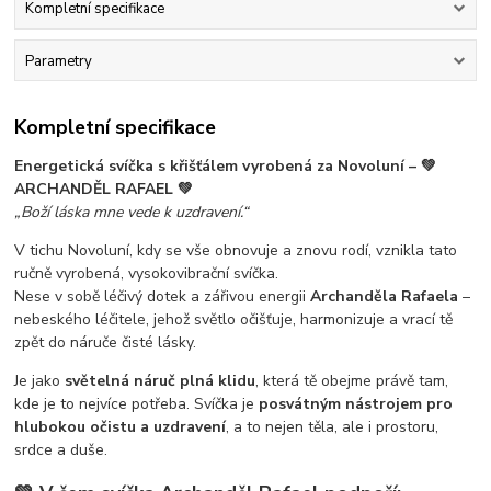
Kompletní specifikace
Parametry
Kompletní specifikace
Energetická svíčka s křišťálem vyrobená za Novoluní – 💚
ARCHANDĚL RAFAEL 💚
„Boží láska mne vede k uzdravení.“
V tichu Novoluní, kdy se vše obnovuje a znovu rodí, vznikla tato
ručně vyrobená, vysokovibrační svíčka.
Nese v sobě léčivý dotek a zářivou energii
Archanděla Rafaela
–
nebeského léčitele, jehož světlo očišťuje, harmonizuje a vrací tě
zpět do náruče čisté lásky.
Je jako
světelná náruč plná klidu
, která tě obejme právě tam,
kde je to nejvíce potřeba. Svíčka je
posvátným nástrojem pro
hlubokou očistu a uzdravení
, a to nejen těla, ale i prostoru,
srdce a duše.