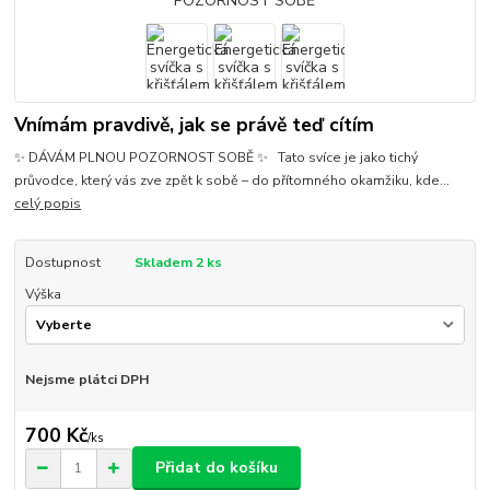
Vnímám pravdivě, jak se právě teď cítím
✨ DÁVÁM PLNOU POZORNOST SOBĚ ✨ Tato svíce je jako tichý
průvodce, který vás zve zpět k sobě – do přítomného okamžiku, kde...
celý popis
Dostupnost
Skladem 2 ks
Výška
Nejsme plátci DPH
700 Kč
/
ks
Přidat do košíku