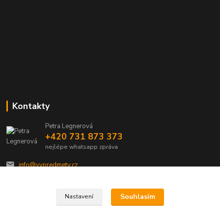
Kontakty
Petra Legnerová
+420 731 873 373
nejlépe whatsapp zpráva
info@vvpredmety.cz
Souhlasím
Nastavení