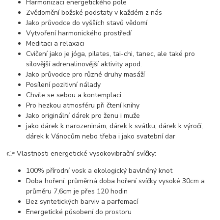
Harmonizaci energetického pole
Zvědomění božské podstaty v každém z nás
Jako průvodce do vyšších stavů vědomí
Vytvoření harmonického prostředí
Meditaci a relaxaci
Cvičení jako je jóga, pilates, tai-chi, tanec, ale také pro
silovější adrenalinovější aktivity apod.
Jako průvodce pro různé druhy masáží
Posílení pozitivní nálady
Chvíle se sebou a kontemplaci
Pro hezkou atmosféru při čtení knihy
Jako originální dárek pro ženu i muže
jako dárek k narozeninám, dárek k svátku, dárek k výročí,
dárek k Vánocům nebo třeba i jako svatební dar
👉 Vlastnosti energetické vysokovibrační svíčky:
100% přírodní vosk a ekologický bavlněný knot
Doba hoření: průměrná doba hoření svíčky vysoké 30cm a
průměru 7,6cm je přes 120 hodin
Bez syntetických barviv a parfemací
Energetické působení do prostoru