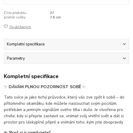
Číslo produktu:
37
průměr svíčky:
7,6 cm
Do oblíbených
Kompletní specifikace
Parametry
Kompletní specifikace
✨
DÁVÁM PLNOU POZORNOST SOBĚ
✨
Tato svíce je jako tichý průvodce, který vás zve zpět k sobě – do
přítomného okamžiku, kde můžete naslouchat svým pocitům,
potřebám a jemným signálům svého těla i duše. Je stvořena pro
chvíle, kdy si přejete zastavit se, vnímat svůj vnitřní svět a dát si
prostor pro láskyplné přijetí a vnímání toho, kým jste doopravdy.
💫
Proč si ji zamilujete?