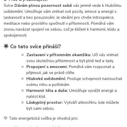
Svíce
Dávám plnou pozornost sobě
vás jemně vede k hlubšímu
uvědomění. Umožňuje vám vnímat své pocity, emoce a energii s
laskavostí a bez posuzování. Je ideální pro chvíle introspekce,
meditace nebo prostého spočinutí v přítomnosti. Pomáhá vám
znovu navázat spojení se sebou, což je klíčem k harmonii, klidu a
spokojenosti.
🌟
Co tato svíce přináší?
Zastavení v přítomném okamžiku:
Učí vás vnímat
svou skutečnou přítomnost a být plně teď a tady.
Propojení s emocemi:
Pomáhá vám rozpoznat a
přijmout, jak se právě cítíte.
Hluboké uvědomění:
Posiluje schopnost naslouchat
svému nitru a potřebám.
Harmonii těla a duše:
Umožňuje vyvážit energii a
nalézt klid.
Láskyplný prostor:
Vytváří atmosféru, kde můžete
být sami sebou.
💛 Tato energetická svíčka je vhodná pro: