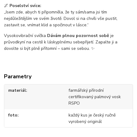
🌌
Poselství svíce:
„Jsem zde, abych ti připomněla, že ty sám/sama jsi tím
nejdůležitějším ve svém životě. Dovol si na chvíli vše pustit,
zastavit se, vnímat klid a spočinout v lásce.“
Vysokovibrační svíčka
Dávám plnou pozornost sobě
je
průvodkyní na cestě k láskyplnému sebepřijetí. Zapalte ji a
dovolte si být plně přítomní – sami se sebou. ✨
Parametry
materiál
farmářský přírodní
certifikovaný palmový vosk
RSPO
foto
každý kus je český ručně
vyrobený originál