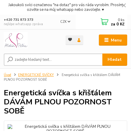
Jakoukoli svíci označenou "na dotaz" pro vás ráda vyrobím. Prosím
ozvěte se na můj whatsapp nebo zavolejte. ♥
0
ks
+420 731 873 373
CZK
za
0 Kč
nejlépe whatsapp zpráva
Menu
Hledat
Úvod
ENERGETICKÉ SVÍČKY
Energetická svíčka s křišťálem DÁVÁM
PLNOU POZORNOST SOBĚ
Energetická svíčka s křišťálem
DÁVÁM PLNOU POZORNOST
SOBĚ