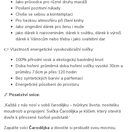
Jako průvodce pro různé druhy masáží
Posílení pozitivní nálady
Chvíle se sebou a kontemplaci
Pro hezkou atmosféru při čtení knihy
Jako originální dárek pro ženu i muže
jako dárek k narozeninám, dárek k svátku, dárek k výročí,
dárek k Vánocům nebo třeba i jako svatební dar
👉 Vlastnosti energetické vysokovibrační svíčky:
100% přírodní vosk a ekologický bavlněný knot
Doba hoření: průměrná doba hoření svíčky vysoké 30cm a
průměru 7,6cm je přes 120 hodin
Bez syntetických barviv a parfemací
Energetické působení do prostoru
🌌
Poselství svíce:
„Každá z nás nosí v sobě čarodějku – tvůrkyni života, nositelku
moudrosti a propojení. Svíčka Čarodějka je klíčem, který otevírá
dveře k přirozené tvořivé podstatě.“
Zapalte svíci
Čarodějka
a dovolte si probudit svou mocnou,