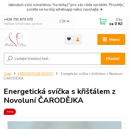
Jakoukoli svíci označenou "na dotaz" pro vás ráda vyrobím. Prosím
ozvěte se na můj whatsapp nebo zavolejte. ♥
0
ks
+420 731 873 373
CZK
za
0 Kč
nejlépe whatsapp zpráva
Menu
Hledat
Úvod
ENERGETICKÉ SVÍČKY
Energetická svíčka s křišťálem z Novoluní
ČARODĚJKA
Energetická svíčka s křišťálem z
Novoluní ČARODĚJKA
Akce