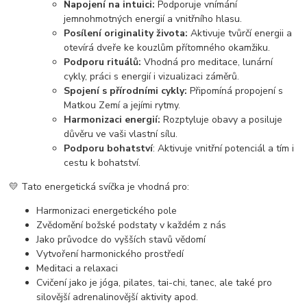
Napojení na intuici:
Podporuje vnímání
jemnohmotných energií a vnitřního hlasu.
Posílení originality života:
Aktivuje tvůrčí energii a
otevírá dveře ke kouzlům přítomného okamžiku.
Podporu rituálů:
Vhodná pro meditace, lunární
cykly, práci s energií i vizualizaci záměrů.
Spojení s přírodními cykly:
Připomíná propojení s
Matkou Zemí a jejími rytmy.
Harmonizaci energií:
Rozptyluje obavy a posiluje
důvěru ve vaši vlastní sílu.
Podporu bohatství
: Aktivuje vnitřní potenciál a tím i
cestu k bohatství.
💛 Tato energetická svíčka je vhodná pro:
Harmonizaci energetického pole
Zvědomění božské podstaty v každém z nás
Jako průvodce do vyšších stavů vědomí
Vytvoření harmonického prostředí
Meditaci a relaxaci
Cvičení jako je jóga, pilates, tai-chi, tanec, ale také pro
silovější adrenalinovější aktivity apod.