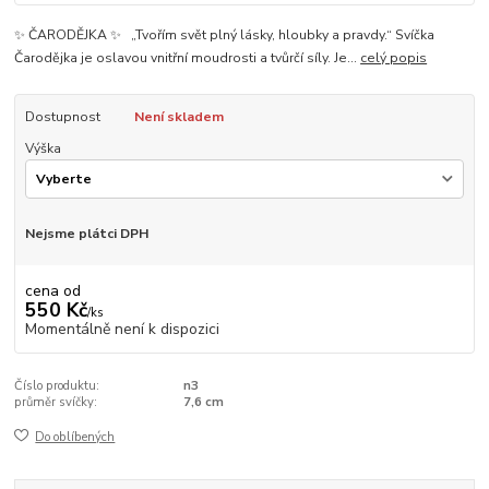
✨ ČARODĚJKA ✨ „Tvořím svět plný lásky, hloubky a pravdy.“ Svíčka
Čarodějka je oslavou vnitřní moudrosti a tvůrčí síly. Je...
celý popis
Dostupnost
Není skladem
Výška
Nejsme plátci DPH
cena od
550 Kč
/
ks
Momentálně není k dispozici
Číslo produktu:
n3
průměr svíčky:
7,6 cm
Do oblíbených