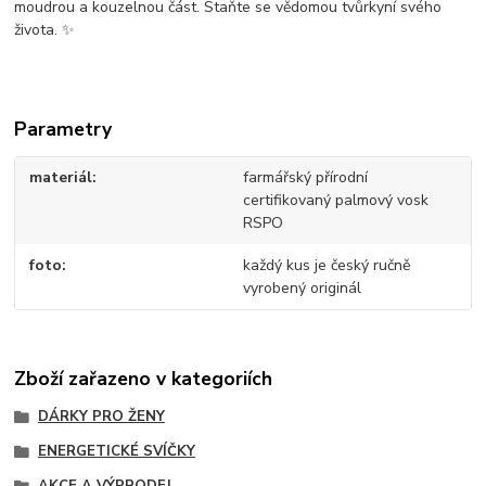
moudrou a kouzelnou část. Staňte se vědomou tvůrkyní svého
života. ✨
Parametry
materiál
farmářský přírodní
certifikovaný palmový vosk
RSPO
foto
každý kus je český ručně
vyrobený originál
Zboží zařazeno v kategoriích
DÁRKY PRO ŽENY
ENERGETICKÉ SVÍČKY
AKCE A VÝPRODEJ