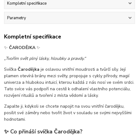
Kompletní specifikace
Parametry
Kompletní specifikace
✨
ČARODĚJKA
✨
„Tvořím svět plný lásky, hloubky a pravdy.“
Svíčka
Čarodějka
je oslavou vnitřní moudrosti a tvůrčí síly. Její
plamen otevírá brány mezi světy, propojuje s cykly přírody, magií
univerza a hlubokou intuicí, kterou každá z nás nosí ve svém srdci.
Tato svíce vás podpoří na cestě k odhalení vlastního potenciálu,
rozvíjení rituálů a tvoření z místa vědomí a lásky.
Zapalte ji, kdykoli se chcete napojit na svou vnitřní čarodějku,
posílit své záměry nebo tvořit život v souladu se svými nejvyššími
hodnotami.
✨
Co přináší svíčka Čarodějka?