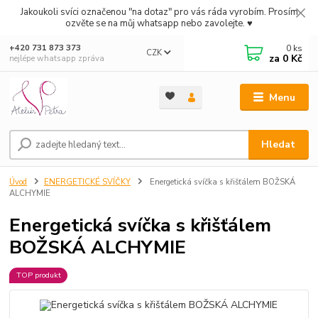
Jakoukoli svíci označenou "na dotaz" pro vás ráda vyrobím. Prosím
ozvěte se na můj whatsapp nebo zavolejte. ♥
0
ks
+420 731 873 373
CZK
za
0 Kč
nejlépe whatsapp zpráva
Menu
Hledat
Úvod
ENERGETICKÉ SVÍČKY
Energetická svíčka s křišťálem BOŽSKÁ
ALCHYMIE
Energetická svíčka s křišťálem
BOŽSKÁ ALCHYMIE
TOP produkt