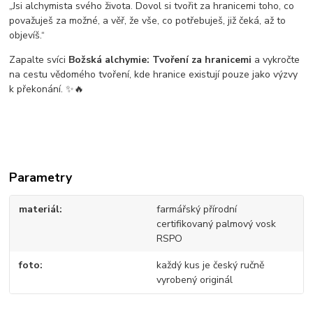
„Jsi alchymista svého života. Dovol si tvořit za hranicemi toho, co
považuješ za možné, a věř, že vše, co potřebuješ, již čeká, až to
objevíš.“
Zapalte svíci
Božská alchymie: Tvoření za hranicemi
a vykročte
na cestu vědomého tvoření, kde hranice existují pouze jako výzvy
k překonání. ✨🔥
Parametry
materiál
farmářský přírodní
certifikovaný palmový vosk
RSPO
foto
každý kus je český ručně
vyrobený originál