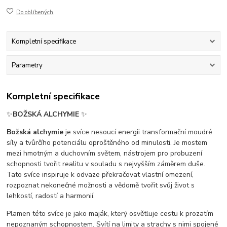
Do oblíbených
Kompletní specifikace
Parametry
Kompletní specifikace
✨
BOŽSKÁ ALCHYMIE
✨
Božská alchymie
je svíce nesoucí energii transformační moudré
síly a tvůrčího potenciálu oproštěného od minulosti. Je mostem
mezi hmotným a duchovním světem, nástrojem pro probuzení
schopnosti tvořit realitu v souladu s nejvyšším záměrem duše.
Tato svíce inspiruje k odvaze překračovat vlastní omezení,
rozpoznat nekonečné možnosti a vědomě tvořit svůj život s
lehkostí, radostí a harmonií.
Plamen této svíce je jako maják, který osvětluje cestu k prozatím
nepoznaným schopnostem. Svítí na limity a strachy s nimi spojené