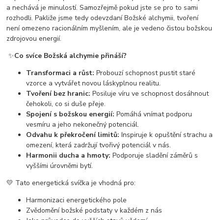
a nechává je minulostí. Samozřejmě pokud jste se pro to sami
rozhodli. Pakliže jsme tedy odevzdaní Božské alchymii, tvoření
není omezeno racionálním myšlením, ale je vedeno čistou božskou
zdrojovou energií.
✨
Co svíce Božská alchymie přináší?
Transformaci a růst:
Probouzí schopnost pustit staré
vzorce a vytvářet novou láskyplnou realitu.
Tvoření bez hranic:
Posiluje víru ve schopnost dosáhnout
čehokoli, co si duše přeje.
Spojení s božskou energií:
Pomáhá vnímat podporu
vesmíru a jeho nekonečný potenciál.
Odvahu k překročení limitů:
Inspiruje k opuštění strachu a
omezení, která zadržují tvořivý potenciál v nás.
Harmonii ducha a hmoty:
Podporuje sladění záměrů s
vyššími úrovněmi bytí.
💛 Tato energetická svíčka je vhodná pro:
Harmonizaci energetického pole
Zvědomění božské podstaty v každém z nás