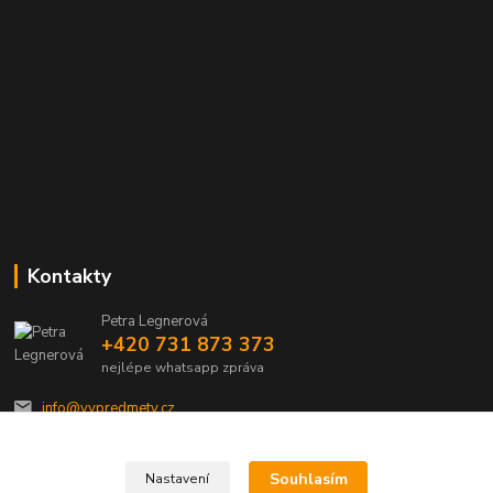
Kontakty
Petra Legnerová
+420 731 873 373
nejlépe whatsapp zpráva
info@vvpredmety.cz
Souhlasím
Nastavení