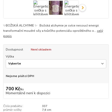
✨BOŽSKÁ ALCHYMIE ✨ Božská alchymie je svíce nesoucí energii
transformační moudré síly a tvůrčího potenciálu oproštěného o...
celý
popis
Dostupnost
Není skladem
Výška
Nejsme plátci DPH
700 Kč
/
ks
Momentálně není k dispozici
Číslo produktu:
337
průměr svíčky:
7,6 cm