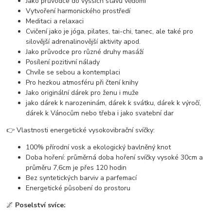
Jako průvodce do vyšších stavů vědomí
Vytvoření harmonického prostředí
Meditaci a relaxaci
Cvičení jako je jóga, pilates, tai-chi, tanec, ale také pro
silovější adrenalinovější aktivity apod.
Jako průvodce pro různé druhy masáží
Posílení pozitivní nálady
Chvíle se sebou a kontemplaci
Pro hezkou atmosféru při čtení knihy
Jako originální dárek pro ženu i muže
jako dárek k narozeninám, dárek k svátku, dárek k výročí,
dárek k Vánocům nebo třeba i jako svatební dar
👉 Vlastnosti energetické vysokovibrační svíčky:
100% přírodní vosk a ekologický bavlněný knot
Doba hoření: průměrná doba hoření svíčky vysoké 30cm a
průměru 7,6cm je přes 120 hodin
Bez syntetických barviv a parfemací
Energetické působení do prostoru
🌌
Poselství svíce: