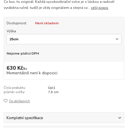
Co kus, to originál: Každá vysokovibrační svíce je s láskou a radostí
vyráběna ručně, tudíž je vždy originálem a stejná sv...
celý popis
Dostupnost
Není skladem
Výška
Nejsme plátci DPH
630 Kč
/
ks
Momentálně není k dispozici
Číslo produktu:
Úpl1
průměr svíčky:
7,6 cm
Do oblíbených
Kompletní specifikace