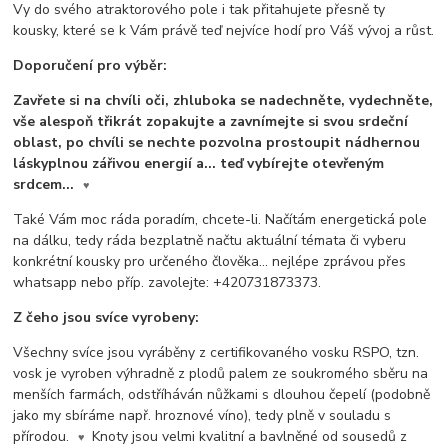
Vy do svého atraktorového pole i tak přitahujete přesně ty
kousky, které se k Vám právě teď nejvíce hodí pro Váš vývoj a růst.
Doporučení pro výběr:
Zavřete si na chvíli oči, zhluboka se nadechněte, vydechněte,
vše alespoň třikrát zopakujte a zavnímejte si svou srdeční
oblast, po chvíli se nechte pozvolna prostoupit nádhernou
láskyplnou zářivou energií a... teď vybírejte otevřeným
srdcem...
♥
Také Vám moc ráda poradím, chcete-li. Načítám energetická pole
na dálku, tedy ráda bezplatně načtu aktuální témata či vyberu
konkrétní kousky pro určeného člověka... nejlépe zprávou přes
whatsapp nebo příp. zavolejte: +420731873373.
Z čeho jsou svíce vyrobeny:
Všechny svíce jsou vyráběny z certifikovaného vosku RSPO, tzn.
vosk je vyroben výhradně z plodů palem ze soukromého sběru na
menších farmách, odstříháván nůžkami s dlouhou čepelí (podobně
jako my sbíráme např. hroznové víno), tedy plně v souladu s
přírodou.
Knoty jsou velmi kvalitní a bavlněné od sousedů z
♥