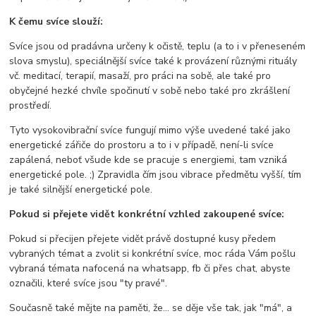
K čemu svíce slouží:
Svíce jsou od pradávna určeny k očistě, teplu (a to i v přeneseném
slova smyslu), speciálnější svíce také k provázení různými rituály
vč. meditací, terapií, masaží, pro práci na sobě, ale také pro
obyčejné hezké chvíle spočinutí v sobě nebo také pro zkrášlení
prostředí.
Tyto vysokovibrační svíce fungují mimo výše uvedené také jako
energetické zářiče do prostoru a to i v případě, není-li svíce
zapálená, neboť všude kde se pracuje s energiemi, tam vzniká
energetické pole. ;) Zpravidla čím jsou vibrace předmětu vyšší, tím
je také silnější energetické pole.
Pokud si přejete vidět konkrétní vzhled zakoupené svíce:
Pokud si přecijen přejete vidět právě dostupné kusy předem
vybraných témat a zvolit si konkrétní svíce, moc ráda Vám pošlu
vybraná témata nafocená na whatsapp, fb či přes chat, abyste
označili, které svíce jsou "ty pravé".
Současně také mějte na paměti, že... se děje vše tak, jak "má", a