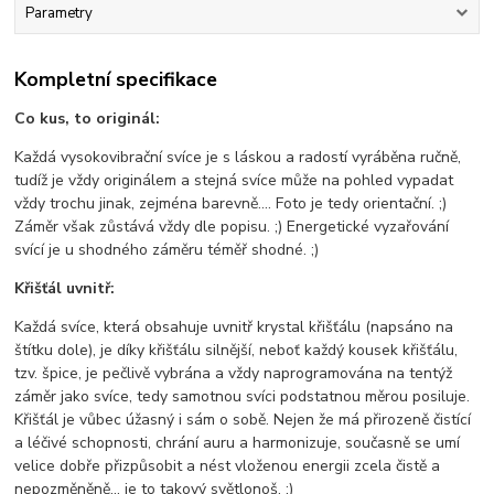
Parametry
Kompletní specifikace
Co kus, to originál:
Každá vysokovibrační svíce je s láskou a radostí vyráběna ručně,
tudíž je vždy originálem a stejná svíce může na pohled vypadat
vždy trochu jinak, zejména barevně.... Foto je tedy orientační. ;)
Záměr však zůstává vždy dle popisu. ;) Energetické vyzařování
svící je u shodného záměru téměř shodné. ;)
Křišťál uvnitř:
Každá svíce, která obsahuje uvnitř krystal křišťálu (napsáno na
štítku dole), je díky křišťálu silnější, neboť každý kousek křišťálu,
tzv. špice, je pečlivě vybrána a vždy naprogramována na tentýž
záměr jako svíce, tedy samotnou svíci podstatnou měrou posiluje.
Křišťál je vůbec úžasný i sám o sobě. Nejen že má přirozeně čistící
a léčivé schopnosti, chrání auru a harmonizuje, současně se umí
velice dobře přizpůsobit a nést vloženou energii zcela čistě a
nepozměněně... je to takový světlonoš. ;)