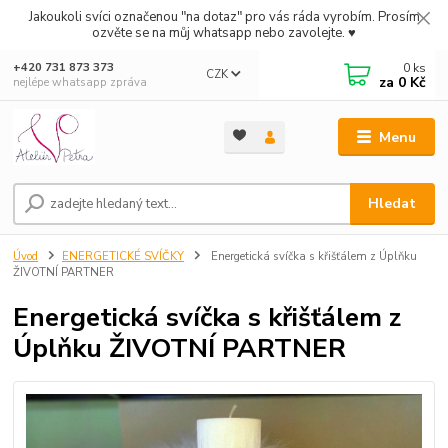
Jakoukoli svíci označenou "na dotaz" pro vás ráda vyrobím. Prosím
ozvěte se na můj whatsapp nebo zavolejte. ♥
0
ks
+420 731 873 373
CZK
za
0 Kč
nejlépe whatsapp zpráva
Menu
Hledat
Úvod
ENERGETICKÉ SVÍČKY
Energetická svíčka s křišťálem z Úplňku
ŽIVOTNÍ PARTNER
Energetická svíčka s křišťálem z
Úplňku ŽIVOTNÍ PARTNER