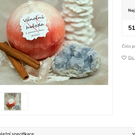
Nej
51
Číslo p
Do 
etní specifikace