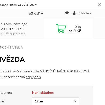
tsapp nebo zavolejte. ♥
Přihlášení
CZK
 si rady? Zavolejte.
0
ks
 731 873 373
za
0 Kč
e whatsapp zpráva
 VÁNOČNÍ HVĚZDA
 HVĚZDA
rgetická svíčka tvaru koule VÁNOČNÍ HVĚZDA 💗 BAREVNÁ
TA: červenobílá
celý popis
tupnost
Není skladem
měr