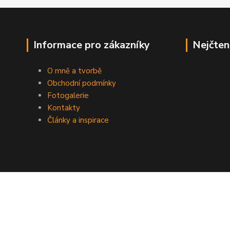
Informace pro zákazníky
Nejčten
O mně a tvorbě
Obchodní podmínky
Fotogalerie
Kontakty
Články a inspirace