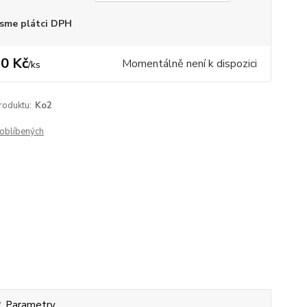
sme plátci DPH
0 Kč
Momentálně není k dispozici
/
ks
roduktu:
Ko2
oblíbených
Parametry