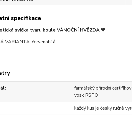
tní specifikace
etická svíčka tvaru koule VÁNOČNÍ HVĚZDA 💗
 VARIANTA: červenobílá
etry
ál
farmářský přírodní certifik
vosk RSPO
každý kus je český ručně vyr