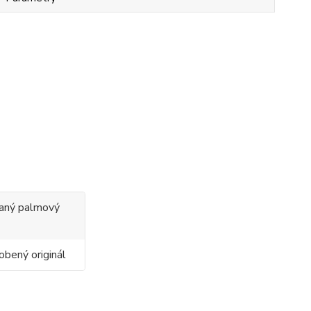
ovaný palmový
obený originál