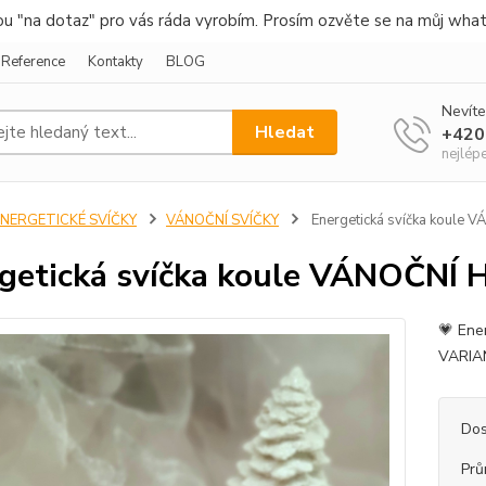
nou "na dotaz" pro vás ráda vyrobím. Prosím ozvěte se na můj wha
Reference
Kontakty
BLOG
Nevíte
Hledat
+420
nejlép
ENERGETICKÉ SVÍČKY
VÁNOČNÍ SVÍČKY
Energetická svíčka koule
getická svíčka koule VÁNOČNÍ
💗 Ene
VARIAN
Dos
Prů