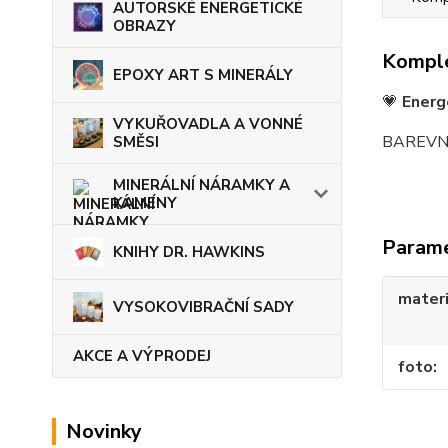
AUTORSKÉ ENERGETICKÉ
OBRAZY
Komple
EPOXY ART S MINERÁLY
💗
Energ
VYKUŘOVADLA A VONNÉ
BAREVNÁ
SMĚSI
MINERÁLNÍ NÁRAMKY A
KAMENY
Param
KNIHY DR. HAWKINS
materi
VYSOKOVIBRAČNÍ SADY
AKCE A VÝPRODEJ
foto
Novinky