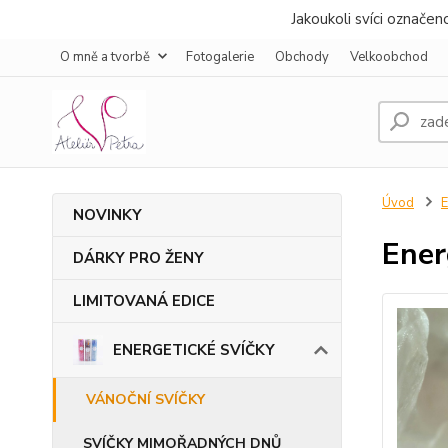
Jakoukoli svíci označe
O mně a tvorbě
Fotogalerie
Obchody
Velkoobchod
Úvod
NOVINKY
Ener
DÁRKY PRO ŽENY
LIMITOVANÁ EDICE
ENERGETICKÉ SVÍČKY
VÁNOČNÍ SVÍČKY
SVÍČKY MIMOŘADNÝCH DNŮ