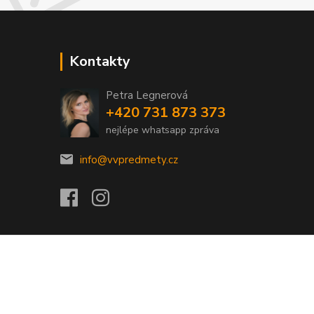
Kontakty
Petra Legnerová
+420 731 873 373
nejlépe whatsapp zpráva
info@vvpredmety.cz