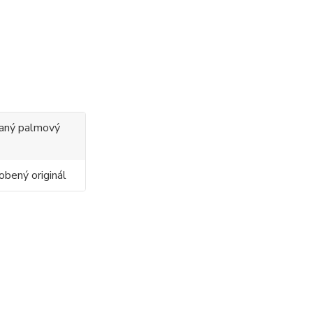
ovaný palmový
obený originál