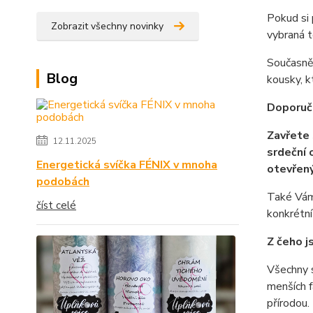
Pokud si 
Zobrazit všechny novinky
vybraná t
Současně 
Blog
kousky, k
Doporuče
Zavřete 
12.11.2025
srdeční 
Energetická svíčka FÉNIX v mnoha
otevřen
podobách
Také Vám 
číst celé
konkrétn
Z čeho j
Všechny s
menších f
přírodou.