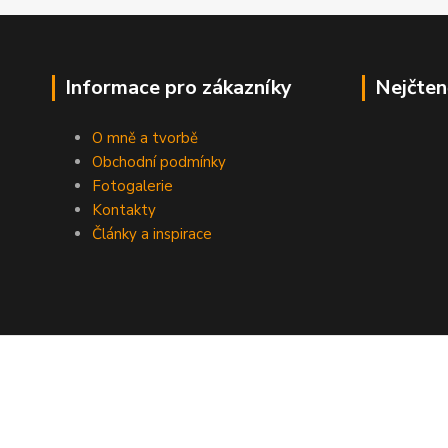
Informace pro zákazníky
Nejčten
O mně a tvorbě
Obchodní podmínky
Fotogalerie
Kontakty
Články a inspirace