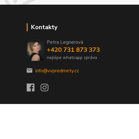
Kontakty
Petra Legnerová
+420 731 873 373
nejlépe whatsapp zpráva
info@vvpredmety.cz