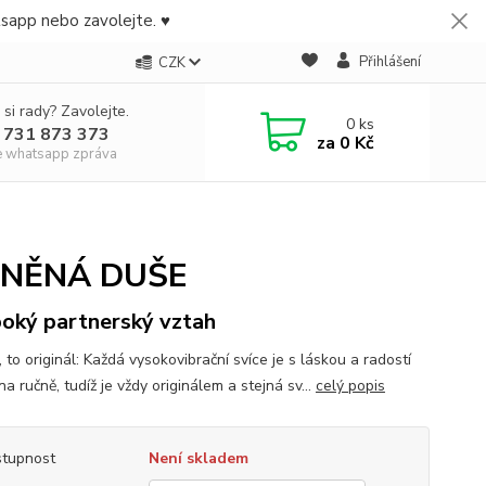
tsapp nebo zavolejte. ♥
Přihlášení
CZK
 si rady? Zavolejte.
0
ks
 731 873 373
za
0 Kč
e whatsapp zpráva
ŘÍZNĚNÁ DUŠE
oký partnerský vztah
 to originál: Každá vysokovibrační svíce je s láskou a radostí
a ručně, tudíž je vždy originálem a stejná sv...
celý popis
tupnost
Není skladem