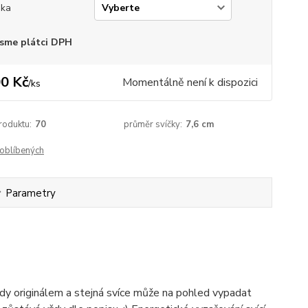
ška
sme plátci DPH
0 Kč
Momentálně není k dispozici
/
ks
roduktu:
70
průměr svíčky:
7,6 cm
oblíbených
Parametry
vždy originálem a stejná svíce může na pohled vypadat