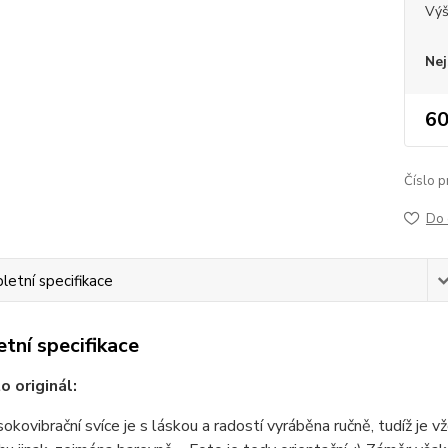
Vý
Nej
60
Číslo p
Do 
etní specifikace
tní specifikace
o originál:
okovibrační svíce je s láskou a radostí vyráběna ručně, tudíž je 