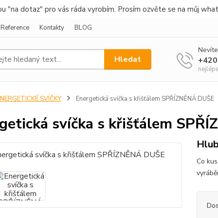
nou "na dotaz" pro vás ráda vyrobím. Prosím ozvěte se na můj wha
Reference
Kontakty
BLOG
Nevíte
Hledat
+420
nejlép
ENERGETICKÉ SVÍČKY
Energetická svíčka s křišťálem SPŘÍZNĚNÁ DUŠE
getická svíčka s křišťálem SP
Hlub
Co kus,
vyráběn
Dos