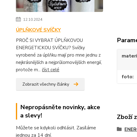
12.10.2024
ÚPLŇKOVÉ SVÍČKY
Param
PROČ SI VYBRAT ÚPLŇKOVOU
ENERGETICKOU SVÍČKU? Svíčky
vyrobené za úplňku mají pro mne jednu z
materi
nejkrásnějších a nejprůlomovějších energií,
protože m...
číst celé
foto
Zobrazit všechny články
Nepropásněte novinky, akce
a slevy!
Zboží 
Můžete se kdykoli odhlásit. Zasíláme
ENER
jednou za 14 dní.