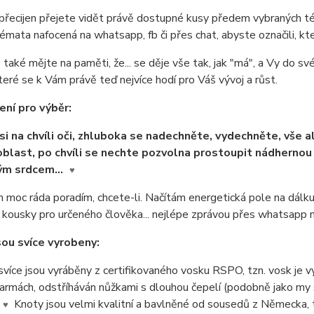
přecijen přejete vidět právě dostupné kusy předem vybraných té
émata nafocená na whatsapp, fb či přes chat, abyste označili, kte
také mějte na paměti, že... se děje vše tak, jak "má", a Vy do sv
teré se k Vám právě teď nejvíce hodí pro Váš vývoj a růst.
ní pro výběr:
si na chvíli oči, zhluboka se nadechněte, vydechněte, vše a
oblast, po chvíli se nechte pozvolna prostoupit nádhernou l
ým srdcem...
♥
moc ráda poradím, chcete-li. Načítám energetická pole na dálku
í kousky pro určeného člověka... nejlépe zprávou přes whatsap
sou svíce vyrobeny:
více jsou vyráběny z certifikovaného vosku RSPO, tzn. vosk je
armách, odstříháván nůžkami s dlouhou čepelí (podobně jako my s
Knoty jsou velmi kvalitní a bavlněné od sousedů z Německa, to
♥