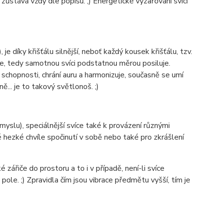
k zůstává vždy dle popisu. ;) Energetické vyzařování svící
je díky křišťálu silnější, neboť každý kousek křišťálu, tzv.
ce, tedy samotnou svíci podstatnou měrou posiluje.
é schopnosti, chrání auru a harmonizuje, současně se umí
... je to takový světlonoš. ;)
myslu), speciálnější svíce také k provázení různými
jné hezké chvíle spočinutí v sobě nebo také pro zkrášlení
zářiče do prostoru a to i v případě, není-li svíce
ole. ;) Zpravidla čím jsou vibrace předmětu vyšší, tím je