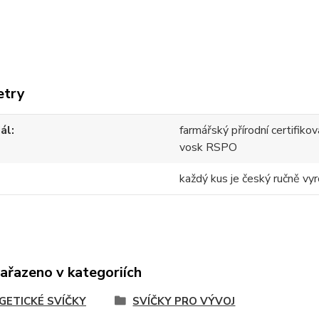
etry
ál
farmářský přírodní certifik
vosk RSPO
každý kus je český ručně vyr
zařazeno v kategoriích
GETICKÉ SVÍČKY
SVÍČKY PRO VÝVOJ