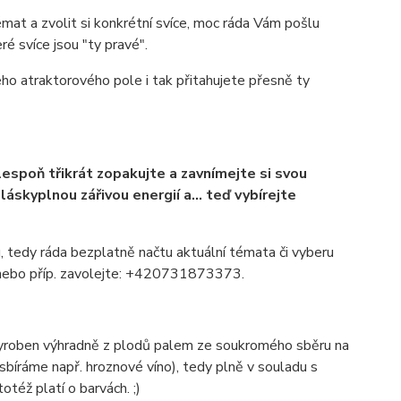
mat a zvolit si konkrétní svíce, moc ráda Vám pošlu
ré svíce jsou "ty pravé".
ého atraktorového pole i tak přitahujete přesně ty
lespoň třikrát zopakujte a zavnímejte si svou
áskyplnou zářivou energií a... teď vybírejte
, tedy ráda bezplatně načtu aktuální témata či vyberu
p nebo příp. zavolejte: +420731873373.
 vyroben výhradně z plodů palem ze soukromého sběru na
bíráme např. hroznové víno), tedy plně v souladu s
též platí o barvách. ;)