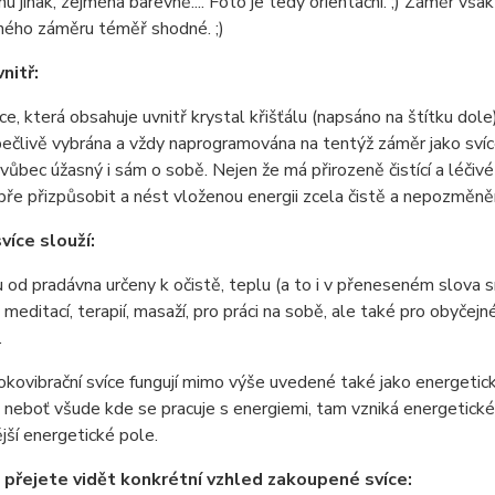
hu jinak, zejména barevně.... Foto je tedy orientační. ;) Záměr vša
ného záměru téměř shodné. ;)
vnitř:
e, která obsahuje uvnitř krystal křišťálu (napsáno na štítku dole), 
 pečlivě vybrána a vždy naprogramována na tentýž záměr jako sví
e vůbec úžasný i sám o sobě. Nejen že má přirozeně čistící a léčiv
bře přizpůsobit a nést vloženou energii zcela čistě a nepozměněně
více slouží:
u od pradávna určeny k očistě, teplu (a to i v přeneseném slova s
č. meditací, terapií, masaží, pro práci na sobě, ale také pro obyče
.
kovibrační svíce fungují mimo výše uvedené také jako energetické 
 neboť všude kde se pracuje s energiemi, tam vzniká energetické p
ější energetické pole.
 přejete vidět konkrétní vzhled zakoupené svíce: