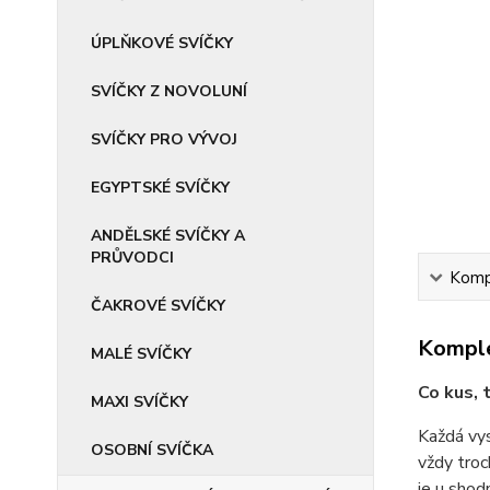
ÚPLŇKOVÉ SVÍČKY
SVÍČKY Z NOVOLUNÍ
SVÍČKY PRO VÝVOJ
EGYPTSKÉ SVÍČKY
ANDĚLSKÉ SVÍČKY A
PRŮVODCI
Kompl
ČAKROVÉ SVÍČKY
Komple
MALÉ SVÍČKY
Co kus, t
MAXI SVÍČKY
Každá vys
OSOBNÍ SVÍČKA
vždy troc
je u shod