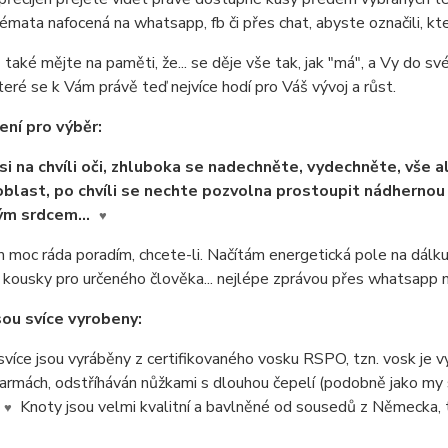
émata nafocená na whatsapp, fb či přes chat, abyste označili, kte
také mějte na paměti, že... se děje vše tak, jak "má", a Vy do sv
teré se k Vám právě teď nejvíce hodí pro Váš vývoj a růst.
ní pro výběr:
si na chvíli oči, zhluboka se nadechněte, vydechněte, vše a
oblast, po chvíli se nechte pozvolna prostoupit nádhernou l
ým srdcem...
♥
moc ráda poradím, chcete-li. Načítám energetická pole na dálku
í kousky pro určeného člověka... nejlépe zprávou přes whatsap
sou svíce vyrobeny:
více jsou vyráběny z certifikovaného vosku RSPO, tzn. vosk je
armách, odstříháván nůžkami s dlouhou čepelí (podobně jako my s
Knoty jsou velmi kvalitní a bavlněné od sousedů z Německa, to
♥