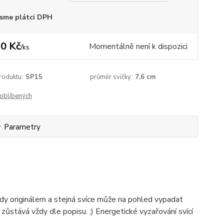
sme plátci DPH
0 Kč
Momentálně není k dispozici
/
ks
roduktu:
SP15
průměr svíčky:
7,6 cm
oblíbených
Parametry
vždy originálem a stejná svíce může na pohled vypadat
k zůstává vždy dle popisu. ;) Energetické vyzařování svící