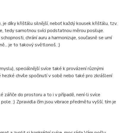
je díky křišťálu silnější, neboť každý kousek křišťálu, tzv.
ce, tedy samotnou svíci podstatnou měrou posiluje.
é schopnosti, chrání auru a harmonizuje, současně se umí
... je to takový světlonoš. ;)
myslu), speciálnější svíce také k provázení různými
jné hezké chvíle spočinutí v sobě nebo také pro zkrášlení
zářiče do prostoru a to i v případě, není-li svíce
ole. ;) Zpravidla čím jsou vibrace předmětu vyšší, tím je
mat a zvolit si konkrétní svíce, moc ráda Vám pošlu