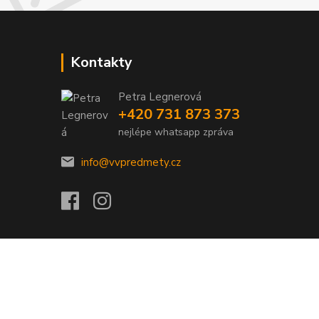
Kontakty
Petra Legnerová
+420 731 873 373
nejlépe whatsapp zpráva
info@vvpredmety.cz