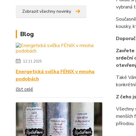
vybraná t
Zobrazit všechny novinky
Současně 
kousky, k
Blog
Doporuče
Zavřete 
srdeční 
12.11.2025
otevřen
Energetická svíčka FÉNIX v mnoha
Také Vám 
podobách
konkrétn
číst celé
Z čeho j
Všechny s
menších f
přírodou.