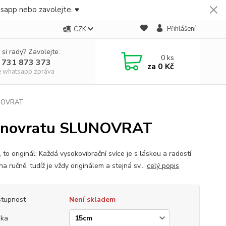
tsapp nebo zavolejte. ♥
Přihlášení
CZK
 si rady? Zavolejte.
0
ks
 731 873 373
za
0 Kč
e whatsapp zpráva
LUNOVRAT
Slunovratu SLUNOVRAT
 to originál: Každá vysokovibrační svíce je s láskou a radostí
a ručně, tudíž je vždy originálem a stejná sv...
celý popis
tupnost
Není skladem
ška