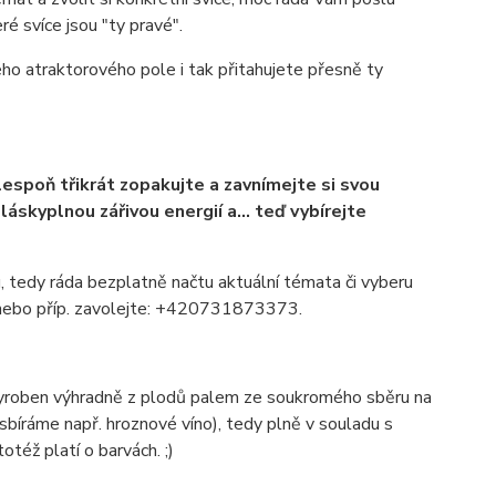
ré svíce jsou "ty pravé".
ého atraktorového pole i tak přitahujete přesně ty
lespoň třikrát zopakujte a zavnímejte si svou
áskyplnou zářivou energií a... teď vybírejte
, tedy ráda bezplatně načtu aktuální témata či vyberu
p nebo příp. zavolejte: +420731873373.
 vyroben výhradně z plodů palem ze soukromého sběru na
bíráme např. hroznové víno), tedy plně v souladu s
též platí o barvách. ;)