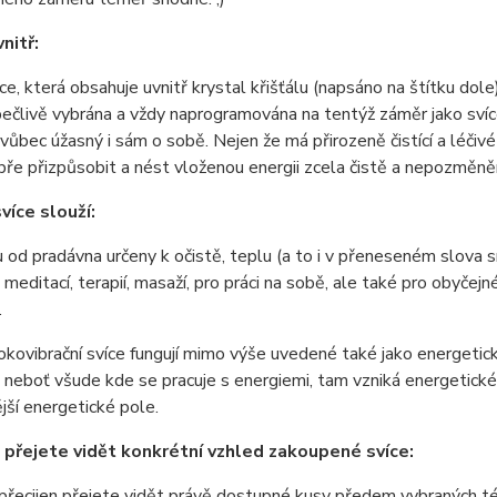
vnitř:
e, která obsahuje uvnitř krystal křišťálu (napsáno na štítku dole), 
 pečlivě vybrána a vždy naprogramována na tentýž záměr jako sví
e vůbec úžasný i sám o sobě. Nejen že má přirozeně čistící a léčiv
bře přizpůsobit a nést vloženou energii zcela čistě a nepozměněně
více slouží:
u od pradávna určeny k očistě, teplu (a to i v přeneseném slova s
č. meditací, terapií, masaží, pro práci na sobě, ale také pro obyče
.
kovibrační svíce fungují mimo výše uvedené také jako energetické 
 neboť všude kde se pracuje s energiemi, tam vzniká energetické p
ější energetické pole.
 přejete vidět konkrétní vzhled zakoupené svíce:
přecijen přejete vidět právě dostupné kusy předem vybraných té