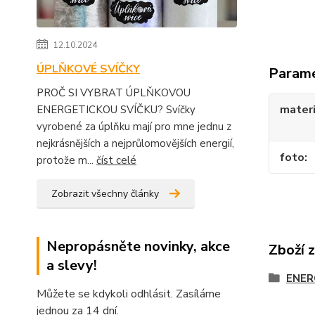
12.10.2024
ÚPLŇKOVÉ SVÍČKY
Param
PROČ SI VYBRAT ÚPLŇKOVOU
materi
ENERGETICKOU SVÍČKU? Svíčky
vyrobené za úplňku mají pro mne jednu z
nejkrásnějších a nejprůlomovějších energií,
foto
protože m...
číst celé
Zobrazit všechny články
Nepropásněte novinky, akce
Zboží 
a slevy!
ENER
Můžete se kdykoli odhlásit. Zasíláme
jednou za 14 dní.