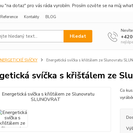
nou "na dotaz" pro vás ráda vyrobím. Prosím ozvěte se na můj wha
Reference
Kontakty
BLOG
Nevíte
Hledat
+420
nejlép
ENERGETICKÉ SVÍČKY
Energetická svíčka s křišťálem ze Slunovratu S
getická svíčka s křišťálem ze 
Co kus,
vyráběn
Dos
Vý