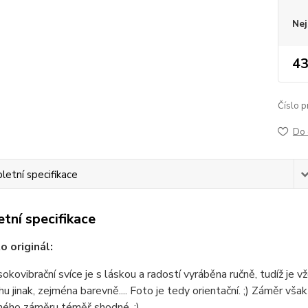
Nej
43
Číslo p
Do 
etní specifikace
tní specifikace
o originál:
okovibrační svíce je s láskou a radostí vyráběna ručně, tudíž je 
hu jinak, zejména barevně.... Foto je tedy orientační. ;) Záměr vša
ného záměru téměř shodné. ;)