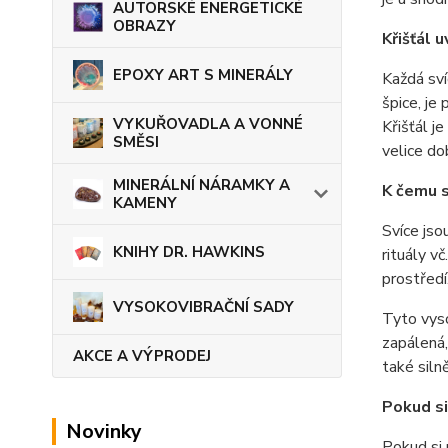
AUTORSKÉ ENERGETICKÉ
OBRAZY
Křišťál u
EPOXY ART S MINERÁLY
Každá svíc
špice, je
VYKUŘOVADLA A VONNÉ
Křišťál j
SMĚSI
velice do
MINERÁLNÍ NÁRAMKY A
K čemu s
KAMENY
Svíce jso
KNIHY DR. HAWKINS
rituály v
prostředí
VYSOKOVIBRAČNÍ SADY
Tyto vyso
zapálená,
AKCE A VÝPRODEJ
také siln
Pokud si
Novinky
Pokud si 