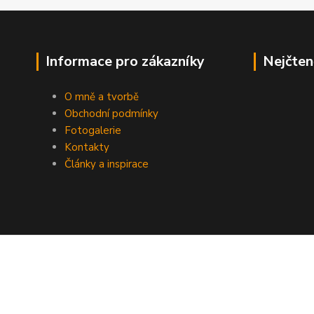
Informace pro zákazníky
Nejčten
O mně a tvorbě
Obchodní podmínky
Fotogalerie
Kontakty
Články a inspirace