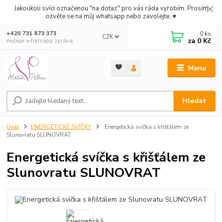
Jakoukoli svíci označenou "na dotaz" pro vás ráda vyrobím. Prosím
ozvěte se na můj whatsapp nebo zavolejte. ♥
0
ks
+420 731 873 373
CZK
za
0 Kč
nejlépe whatsapp zpráva
Menu
Hledat
Úvod
ENERGETICKÉ SVÍČKY
Energetická svíčka s křišťálem ze
Slunovratu SLUNOVRAT
Energetická svíčka s křišťálem ze
Slunovratu SLUNOVRAT