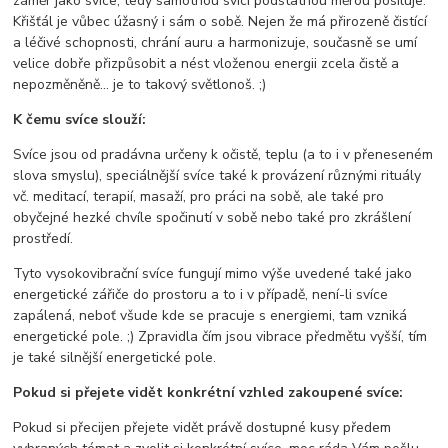
záměr jako svíce, tedy samotnou svíci podstatnou měrou posiluje.
Křišťál je vůbec úžasný i sám o sobě. Nejen že má přirozeně čistící
a léčivé schopnosti, chrání auru a harmonizuje, současně se umí
velice dobře přizpůsobit a nést vloženou energii zcela čistě a
nepozměněně... je to takový světlonoš. ;)
K čemu svíce slouží:
Svíce jsou od pradávna určeny k očistě, teplu (a to i v přeneseném
slova smyslu), speciálnější svíce také k provázení různými rituály
vč. meditací, terapií, masaží, pro práci na sobě, ale také pro
obyčejné hezké chvíle spočinutí v sobě nebo také pro zkrášlení
prostředí.
Tyto vysokovibrační svíce fungují mimo výše uvedené také jako
energetické zářiče do prostoru a to i v případě, není-li svíce
zapálená, neboť všude kde se pracuje s energiemi, tam vzniká
energetické pole. ;) Zpravidla čím jsou vibrace předmětu vyšší, tím
je také silnější energetické pole.
Pokud si přejete vidět konkrétní vzhled zakoupené svíce:
Pokud si přecijen přejete vidět právě dostupné kusy předem