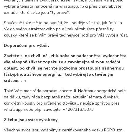
vybraných témat a zvolit si konkrétní svíce, moc ráda Vám pošlu
vybraná témata nafocená na whatsapp, fb či přes chat, abyste
označili, které svíce jsou "ty pravé".
Současně také mějte na paměti, že... se děje vše tak, jak "má", a
Vy do svého atraktorového pole i tak přitahujete přesně ty
kousky, které se k Vám právě teď nejvíce hodí pro Váš vývoj a růst.
Doporučení pro výběr:
Zavřete si na chvíli oči, zhluboka se nadechněte, vydechněte,
vše alespoň třikrát zopakujte a zavnímejte si svou srdeční
oblast, po chvíli se nechte pozvolna prostoupit nádhernou
láskyplnou zářivou energií a... teď vybírejte otevřeným
srdcem...
♥
Také Vám moc ráda poradím, chcete-li. Načítám energetická pole
na dálku, tedy ráda bezplatně načtu aktuální témata či vyberu
konkrétní kousky pro určeného člověka... nejlépe zprávou přes
whatsapp nebo příp. zavolejte: +420731873373.
Z čeho jsou svíce vyrobeny:
Všechny svíce jsou vyráběny z certifikovaného vosku RSPO, tzn.