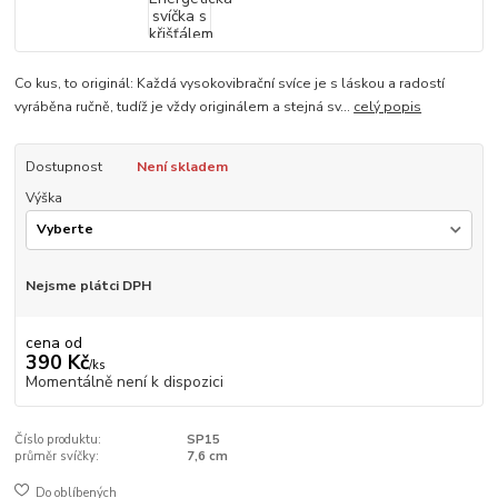
Co kus, to originál: Každá vysokovibrační svíce je s láskou a radostí
vyráběna ručně, tudíž je vždy originálem a stejná sv...
celý popis
Dostupnost
Není skladem
Výška
Nejsme plátci DPH
cena od
390 Kč
/
ks
Momentálně není k dispozici
Číslo produktu:
SP15
průměr svíčky:
7,6 cm
Do oblíbených