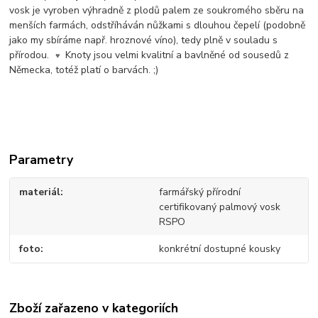
vosk je vyroben výhradně z plodů palem ze soukromého sběru na
menších farmách, odstříháván nůžkami s dlouhou čepelí (podobně
jako my sbíráme např. hroznové víno), tedy plně v souladu s
přírodou.
Knoty jsou velmi kvalitní a bavlněné od sousedů z
♥
Německa, totéž platí o barvách. ;)
Parametry
materiál
farmářský přírodní
certifikovaný palmový vosk
RSPO
foto
konkrétní dostupné kousky
Zboží zařazeno v kategoriích