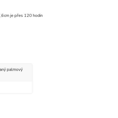
,6cm je přes 120 hodin
ovaný palmový