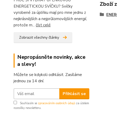
PROČ SI VYBRAT ÚPLŇKOVOU
Zboží 
ENERGETICKOU SVÍČKU? Svíčky
vyrobené za úplňku mají pro mne jednu z
ENER
nejkrásnějších a nejprůlomovějších energií,
protože m...
číst celé
Zobrazit všechny články
Nepropásněte novinky, akce
a slevy!
Můžete se kdykoli odhlásit. Zasíláme
jednou za 14 dní.
Přihlásit se
Souhlasím se
zpracováním osobních údajů
za účelem
rozesílky newsletteru.