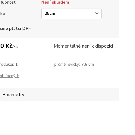
tupnost
Není skladem
ška
sme plátci DPH
0 Kč
Momentálně není k dispozici
/
ks
roduktu:
1
průměr svíčky:
7,6 cm
oblíbených
Parametry