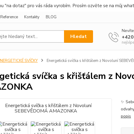
nou "na dotaz" pro vás ráda vyrobím. Prosím ozvěte se na můj wha
Reference
Kontakty
BLOG
Nevíte
Hledat
+420
nejlép
ENERGETICKÉ SVÍČKY
Energetická svíčka s křišťálem z Novoluní S
getická svíčka s křišťálem z 
ZONKA
✨ Sebe
odvahy
popis