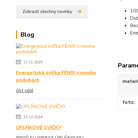
100
Zobrazit všechny novinky
Dob
Bez
Ene
Blog
12.11.2025
Param
Energetická svíčka FÉNIX v mnoha
podobách
materi
číst celé
foto
12.10.2024
ÚPLŇKOVÉ SVÍČKY