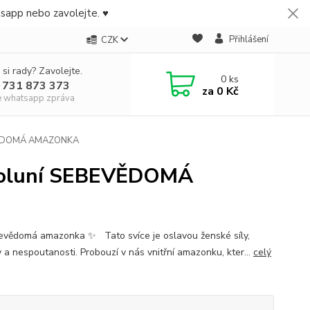
tsapp nebo zavolejte. ♥
Přihlášení
CZK
 si rady? Zavolejte.
0
ks
 731 873 373
za
0 Kč
e whatsapp zpráva
EBEVĚDOMÁ AMAZONKA
Novoluní SEBEVĚDOMÁ
vědomá amazonka ✨ Tato svíce je oslavou ženské síly,
 a nespoutanosti. Probouzí v nás vnitřní amazonku, kter...
celý