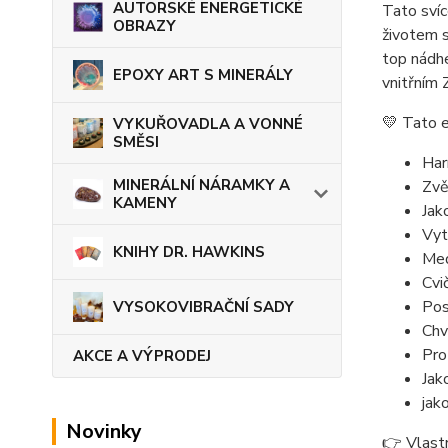
AUTORSKÉ ENERGETICKÉ
Tato svíc
OBRAZY
životem 
top nádhe
EPOXY ART S MINERÁLY
vnitřním
💛 Tato e
VYKUŘOVADLA A VONNÉ
SMĚSI
Har
MINERÁLNÍ NÁRAMKY A
Zvě
KAMENY
Jak
Vyt
KNIHY DR. HAWKINS
Med
Cvič
Pos
VYSOKOVIBRAČNÍ SADY
Chv
Pro
AKCE A VÝPRODEJ
Jak
jak
Novinky
👉 Vlastn