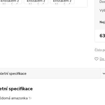
Dos
Vý
Nej
63
Číslo p
Do 
etní specifikace
tní specifikace
ědomá amazonka ✨