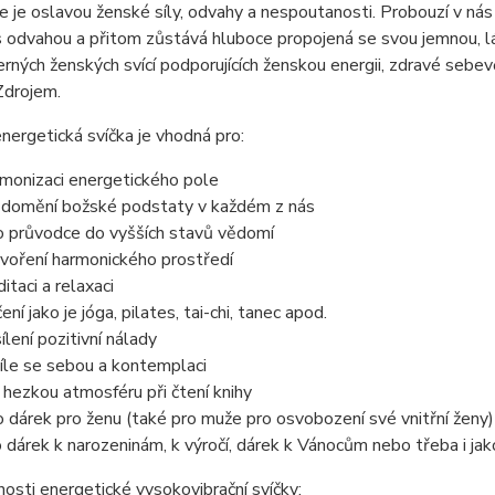
e je oslavou ženské síly, odvahy a nespoutanosti. Probouzí v nás 
s odvahou a přitom zůstává hluboce propojená se svou jemnou,
rných ženských svící podporujících ženskou energii, zdravé seb
 Zdrojem.
nergetická svíčka je vhodná pro:
monizaci energetického pole
domění božské podstaty v každém z nás
o průvodce do vyšších stavů vědomí
voření harmonického prostředí
itaci a relaxaci
ení jako je jóga, pilates, tai-chi, tanec apod.
ílení pozitivní nálady
íle se sebou a kontemplaci
 hezkou atmosféru při čtení knihy
o dárek pro ženu (také pro muže pro osvobození své vnitřní ženy)
o dárek k narozeninám, k výročí, dárek k Vánocům nebo třeba i jak
osti energetické vysokovibrační svíčky: