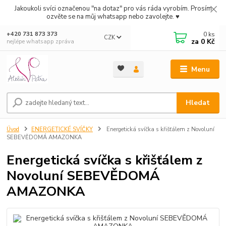
Jakoukoli svíci označenou "na dotaz" pro vás ráda vyrobím. Prosím
ozvěte se na můj whatsapp nebo zavolejte. ♥
0
ks
+420 731 873 373
CZK
za
0 Kč
nejlépe whatsapp zpráva
Menu
Hledat
Úvod
ENERGETICKÉ SVÍČKY
Energetická svíčka s křišťálem z Novoluní
SEBEVĚDOMÁ AMAZONKA
Energetická svíčka s křišťálem z
Novoluní SEBEVĚDOMÁ
AMAZONKA