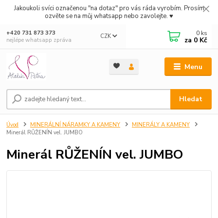
Jakoukoli svíci označenou "na dotaz" pro vás ráda vyrobím. Prosím
ozvěte se na můj whatsapp nebo zavolejte. ♥
0
ks
+420 731 873 373
CZK
za
0 Kč
nejlépe whatsapp zpráva
Menu
Hledat
Úvod
MINERÁLNÍ NÁRAMKY A KAMENY
MINERÁLY A KAMENY
Minerál RŮŽENÍN vel. JUMBO
Minerál RŮŽENÍN vel. JUMBO