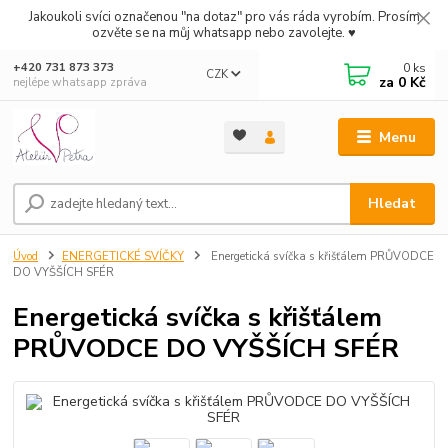
Jakoukoli svíci označenou "na dotaz" pro vás ráda vyrobím. Prosím
ozvěte se na můj whatsapp nebo zavolejte. ♥
0
ks
+420 731 873 373
CZK
za
0 Kč
nejlépe whatsapp zpráva
Menu
Hledat
Úvod
ENERGETICKÉ SVÍČKY
Energetická svíčka s křišťálem PRŮVODCE
DO VYŠŠÍCH SFÉR
Energetická svíčka s křišťálem
PRŮVODCE DO VYŠŠÍCH SFÉR