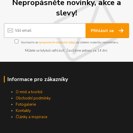
Nepropásněte novinky, akce a
slevy!
Přihlásit se
Souhlasím se
zpracováním osobních údajů
za účelem rozesílky newsletteru.
Můžete se kdykoli odhlásit. Zasíláme jednou za 14 dní.
Informace pro zákazníky
O mně a tvorbě
Obchodní podmínky
Fotogalerie
Kontakty
Články a inspirace