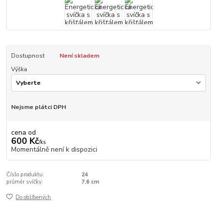
Dostupnost
Není skladem
Výška
Nejsme plátci DPH
cena od
600 Kč
/
ks
Momentálně není k dispozici
Číslo produktu:
24
průměr svíčky:
7,6 cm
Do oblíbených