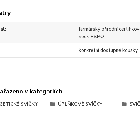
etry
ál
farmářský přírodní certifik
vosk RSPO
konkrétní dostupné kousky
zařazeno v kategoriích
GETICKÉ SVÍČKY
ÚPLŇKOVÉ SVÍČKY
SVÍ