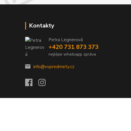
Kontakty
Petra Legnerová
+420 731 873 373
nejlépe whatsapp zpráva
info@vvpredmety.cz