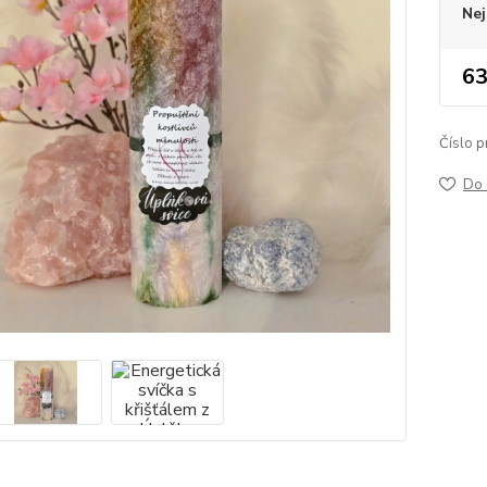
Nej
63
Číslo p
Do 