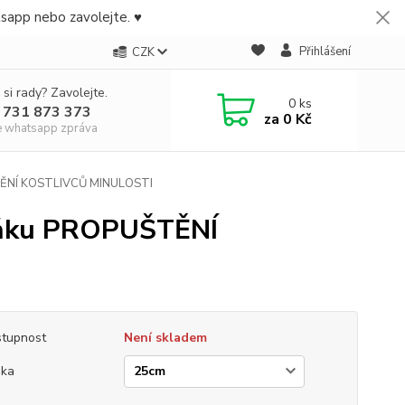
tsapp nebo zavolejte. ♥
Přihlášení
CZK
 si rady? Zavolejte.
0
ks
 731 873 373
za
0 Kč
e whatsapp zpráva
UŠTĚNÍ KOSTLIVCŮ MINULOSTI
plňku PROPUŠTĚNÍ
tupnost
Není skladem
ška