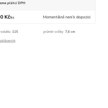
sme plátci DPH
0 Kč
Momentálně není k dispozici
/
ks
roduktu:
115
průměr svíčky:
7,6 cm
oblíbených