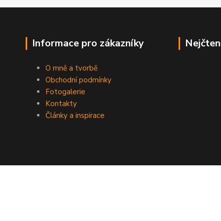
Informace pro zákazníky
Nejčten
O mně a tvorbě
Obchodní podmínky
Fotogalerie
Kontakty
Články a inspirace