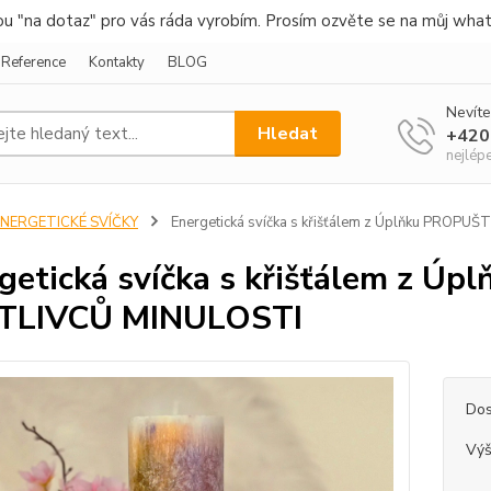
nou "na dotaz" pro vás ráda vyrobím. Prosím ozvěte se na můj wha
Reference
Kontakty
BLOG
Nevíte
Hledat
+420
nejlép
ENERGETICKÉ SVÍČKY
Energetická svíčka s křišťálem z Úplňku PROP
getická svíčka s křišťálem z Ú
TLIVCŮ MINULOSTI
Dos
Vý