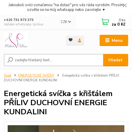
Jakoukoli svíci označenou "na dotaz" pro vás ráda vyrobím. Prosím
ozvěte se na můj whatsapp nebo zavolejte. ♥
0
ks
+420 731 873 373
CZK
za
0 Kč
nejlépe whatsapp zpráva
Menu
Hledat
Úvod
ENERGETICKÉ SVÍČKY
Energetická svíčka s křišťálem PŘÍLIV
DUCHOVNÍ ENERGIE KUNDALINI
Energetická svíčka s křišťálem
PŘÍLIV DUCHOVNÍ ENERGIE
KUNDALINI