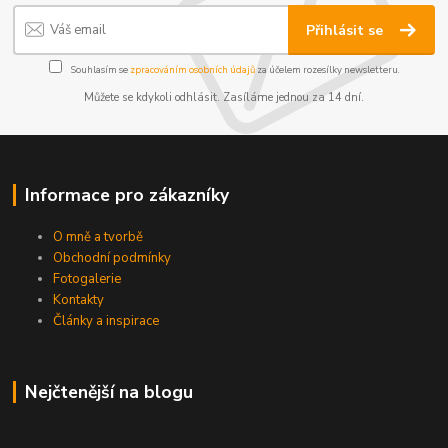
Přihlásit se
Souhlasím se
zpracováním osobních údajů
za účelem rozesílky newsletteru.
Můžete se kdykoli odhlásit. Zasíláme jednou za 14 dní.
Informace pro zákazníky
O mně a tvorbě
Obchodní podmínky
Fotogalerie
Kontakty
Články a inspirace
Nejčtenější na blogu