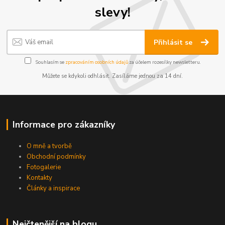
slevy!
Přihlásit se
Souhlasím se
zpracováním osobních údajů
za účelem rozesílky newsletteru.
Můžete se kdykoli odhlásit. Zasíláme jednou za 14 dní.
Informace pro zákazníky
O mně a tvorbě
Obchodní podmínky
Fotogalerie
Kontakty
Články a inspirace
Nejčtenější na blogu