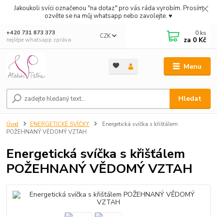
Jakoukoli svíci označenou "na dotaz" pro vás ráda vyrobím. Prosím
ozvěte se na můj whatsapp nebo zavolejte. ♥
0
ks
+420 731 873 373
CZK
za
0 Kč
nejlépe whatsapp zpráva
Menu
Hledat
Úvod
ENERGETICKÉ SVÍČKY
Energetická svíčka s křišťálem
POŽEHNANÝ VĚDOMÝ VZTAH
Energetická svíčka s křišťálem
POŽEHNANÝ VĚDOMÝ VZTAH