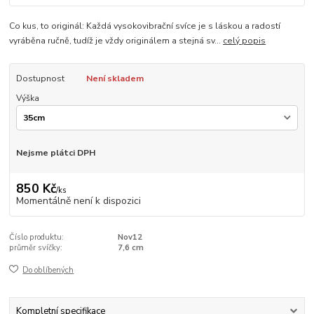
Co kus, to originál: Každá vysokovibrační svíce je s láskou a radostí
vyráběna ručně, tudíž je vždy originálem a stejná sv...
celý popis
Dostupnost
Není skladem
Výška
Nejsme plátci DPH
850 Kč
/
ks
Momentálně není k dispozici
Číslo produktu:
Nov12
průměr svíčky:
7,6 cm
Do oblíbených
Kompletní specifikace