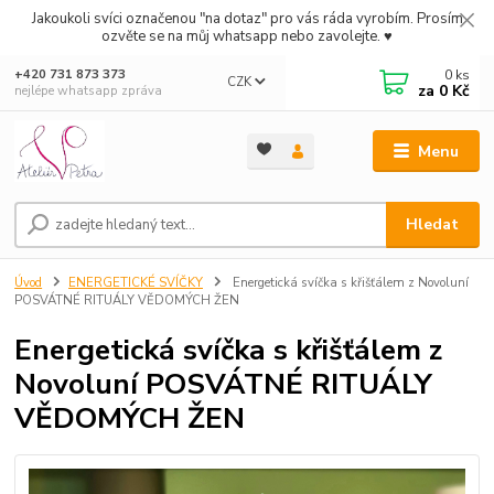
Jakoukoli svíci označenou "na dotaz" pro vás ráda vyrobím. Prosím
ozvěte se na můj whatsapp nebo zavolejte. ♥
0
ks
+420 731 873 373
CZK
za
0 Kč
nejlépe whatsapp zpráva
Menu
Hledat
Úvod
ENERGETICKÉ SVÍČKY
Energetická svíčka s křišťálem z Novoluní
POSVÁTNÉ RITUÁLY VĚDOMÝCH ŽEN
Energetická svíčka s křišťálem z
Novoluní POSVÁTNÉ RITUÁLY
VĚDOMÝCH ŽEN