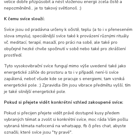
velice dobře přizpůsobit a nést vloženou energii zcela čistě a
nepozměněně... je to takový světlonoš. ;)
K čemu svíce slouží:
Svíce jsou od pradávna určeny k očistě, teplu (a to i v přeneseném
slova smyslu), speciálnější svíce také k provázení různými rituály
vč. meditací, terapií, masaží, pro práci na sobě, ale také pro
obyčejné hezké chvíle spočinutí v sobě nebo také pro zkrášlení
prostředí.
Tyto vysokovibrační svíce fungují mimo výše uvedené také jako
energetické zářiče do prostoru a to i v případě, není-li svíce
zapálená, neboť všude kde se pracuje s energiemi, tam vzniká
energetické pole. ;) Zpravidla čím jsou vibrace předmětu vyšší, tím
je také silnější energetické pole.
Pokud si přejete vidět konkrétní vzhled zakoupené svíce:
Pokud si přecijen přejete vidět právě dostupné kusy předem
vybraných témat a zvolit si konkrétní svíce, moc ráda Vám pošlu
vybraná témata nafocená na whatsapp, fb či přes chat, abyste
označili, které svíce jsou "ty pravé".