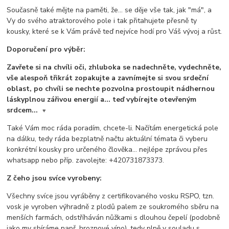
Současně také mějte na paměti, že... se děje vše tak, jak "má", a
Vy do svého atraktorového pole i tak přitahujete přesně ty
kousky, které se k Vám právě teď nejvíce hodí pro Váš vývoj a růst.
Doporučení pro výběr:
Zavřete si na chvíli oči, zhluboka se nadechněte, vydechněte,
vše alespoň třikrát zopakujte a zavnímejte si svou srdeční
oblast, po chvíli se nechte pozvolna prostoupit nádhernou
láskyplnou zářivou energií a... teď vybírejte otevřeným
srdcem...
♥
Také Vám moc ráda poradím, chcete-li. Načítám energetická pole
na dálku, tedy ráda bezplatně načtu aktuální témata či vyberu
konkrétní kousky pro určeného člověka... nejlépe zprávou přes
whatsapp nebo příp. zavolejte: +420731873373.
Z čeho jsou svíce vyrobeny:
Všechny svíce jsou vyráběny z certifikovaného vosku RSPO, tzn.
vosk je vyroben výhradně z plodů palem ze soukromého sběru na
menších farmách, odstříháván nůžkami s dlouhou čepelí (podobně
jako my sbíráme např. hroznové víno), tedy plně v souladu s