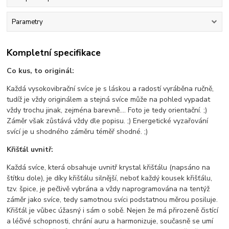
Parametry
Kompletní specifikace
Co kus, to originál:
Každá vysokovibrační svíce je s láskou a radostí vyráběna ručně,
tudíž je vždy originálem a stejná svíce může na pohled vypadat
vždy trochu jinak, zejména barevně.... Foto je tedy orientační. ;)
Záměr však zůstává vždy dle popisu. ;) Energetické vyzařování
svící je u shodného záměru téměř shodné. ;)
Křišťál uvnitř:
Každá svíce, která obsahuje uvnitř krystal křišťálu (napsáno na
štítku dole), je díky křišťálu silnější, neboť každý kousek křišťálu,
tzv. špice, je pečlivě vybrána a vždy naprogramována na tentýž
záměr jako svíce, tedy samotnou svíci podstatnou měrou posiluje.
Křišťál je vůbec úžasný i sám o sobě. Nejen že má přirozeně čistící
a léčivé schopnosti, chrání auru a harmonizuje, současně se umí