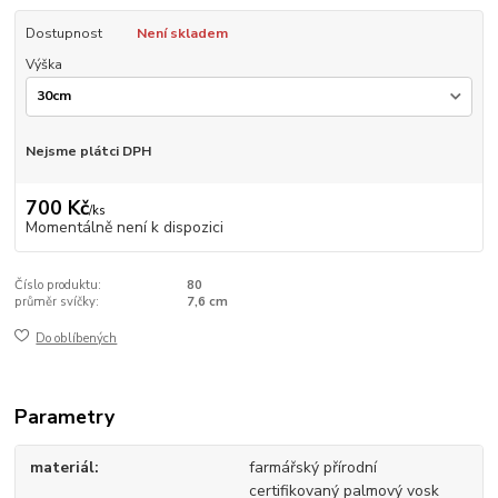
Dostupnost
Není skladem
Výška
Nejsme plátci DPH
700 Kč
/
ks
Momentálně není k dispozici
Číslo produktu:
80
průměr svíčky:
7,6 cm
Do oblíbených
Parametry
materiál
farmářský přírodní
certifikovaný palmový vosk