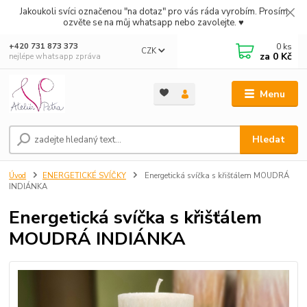
Jakoukoli svíci označenou "na dotaz" pro vás ráda vyrobím. Prosím
ozvěte se na můj whatsapp nebo zavolejte. ♥
0
ks
+420 731 873 373
CZK
za
0 Kč
nejlépe whatsapp zpráva
Menu
Hledat
Úvod
ENERGETICKÉ SVÍČKY
Energetická svíčka s křišťálem MOUDRÁ
INDIÁNKA
Energetická svíčka s křišťálem
MOUDRÁ INDIÁNKA