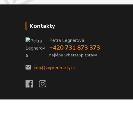
Kontakty
Petra Legnerová
+420 731 873 373
nejlépe whatsapp zpráva
info@vvpredmety.cz