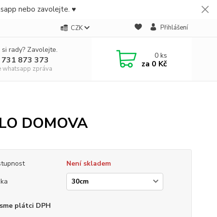
tsapp nebo zavolejte. ♥
Přihlášení
CZK
 si rady? Zavolejte.
0
ks
 731 873 373
za
0 Kč
e whatsapp zpráva
OUZLO DOMOVA
tupnost
Není skladem
ška
sme plátci DPH