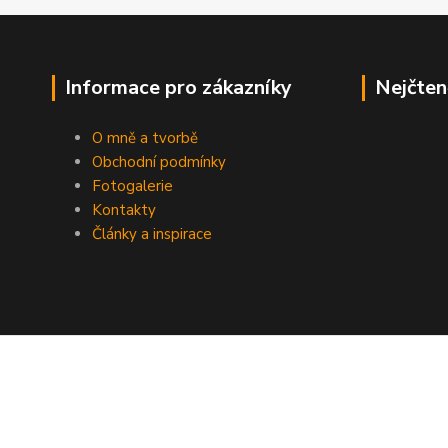
Informace pro zákazníky
Nejčten
O mně a tvorbě
Obchodní podmínky
Fotogalerie
Kontakty
Články a inspirace