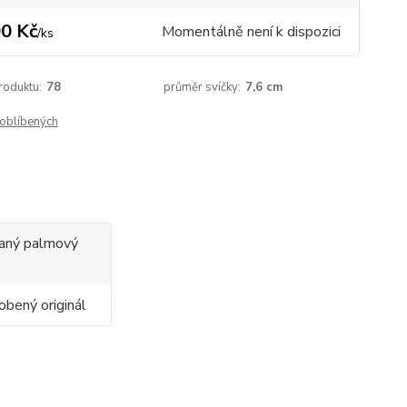
0 Kč
Momentálně není k dispozici
/
ks
roduktu:
78
průměr svíčky:
7,6 cm
oblíbených
ovaný palmový
obený originál