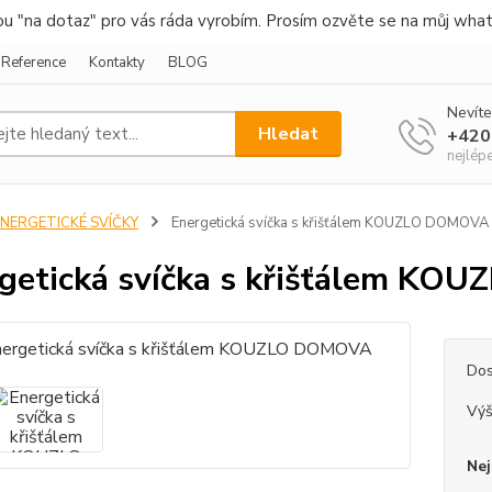
nou "na dotaz" pro vás ráda vyrobím. Prosím ozvěte se na můj wha
Reference
Kontakty
BLOG
Nevíte
Hledat
+420
nejlép
ENERGETICKÉ SVÍČKY
Energetická svíčka s křišťálem KOUZLO DOMOVA
getická svíčka s křišťálem K
Dos
Vý
Nej