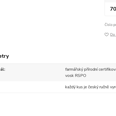
70
Číslo p
Do 
etry
ál
farmářský přírodní certifik
vosk RSPO
každý kus je český ručně vyr