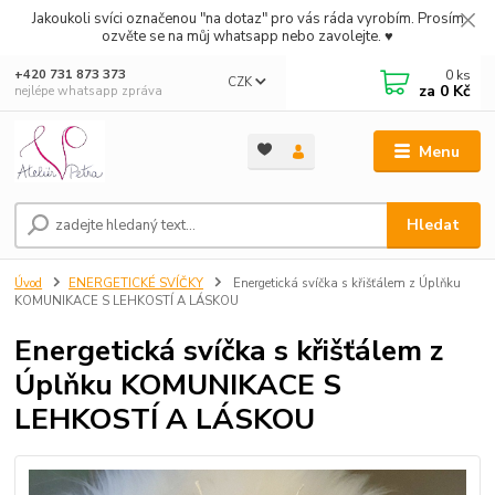
Jakoukoli svíci označenou "na dotaz" pro vás ráda vyrobím. Prosím
ozvěte se na můj whatsapp nebo zavolejte. ♥
0
ks
+420 731 873 373
CZK
za
0 Kč
nejlépe whatsapp zpráva
Menu
Hledat
Úvod
ENERGETICKÉ SVÍČKY
Energetická svíčka s křišťálem z Úplňku
KOMUNIKACE S LEHKOSTÍ A LÁSKOU
Energetická svíčka s křišťálem z
Úplňku KOMUNIKACE S
LEHKOSTÍ A LÁSKOU