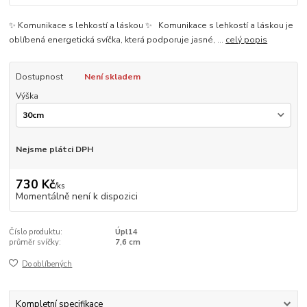
✨ Komunikace s lehkostí a láskou ✨ Komunikace s lehkostí a láskou je
oblíbená energetická svíčka, která podporuje jasné, ...
celý popis
Dostupnost
Není skladem
Výška
Nejsme plátci DPH
730 Kč
/
ks
Momentálně není k dispozici
Číslo produktu:
Úpl14
průměr svíčky:
7,6 cm
Do oblíbených
Kompletní specifikace