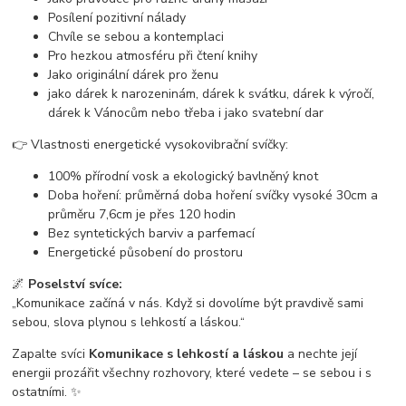
Posílení pozitivní nálady
Chvíle se sebou a kontemplaci
Pro hezkou atmosféru při čtení knihy
Jako originální dárek pro ženu
jako dárek k narozeninám, dárek k svátku, dárek k výročí,
dárek k Vánocům nebo třeba i jako svatební dar
👉 Vlastnosti energetické vysokovibrační svíčky:
100% přírodní vosk a ekologický bavlněný knot
Doba hoření: průměrná doba hoření svíčky vysoké 30cm a
průměru 7,6cm je přes 120 hodin
Bez syntetických barviv a parfemací
Energetické působení do prostoru
🌌
Poselství svíce:
„Komunikace začíná v nás. Když si dovolíme být pravdivě sami
sebou, slova plynou s lehkostí a láskou.“
Zapalte svíci
Komunikace s lehkostí a láskou
a nechte její
energii prozářit všechny rozhovory, které vedete – se sebou i s
ostatními. ✨