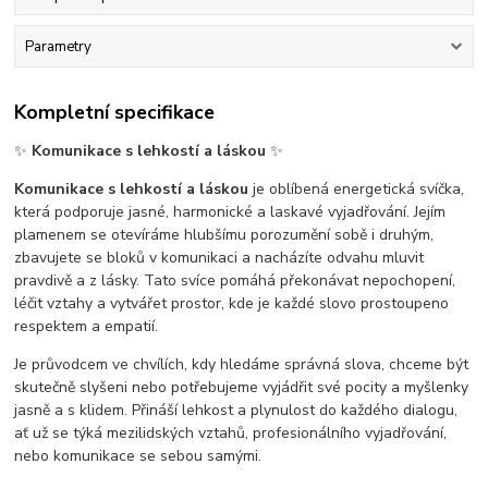
Parametry
Kompletní specifikace
✨
Komunikace s lehkostí a láskou
✨
Komunikace s lehkostí a láskou
je oblíbená energetická svíčka,
která podporuje jasné, harmonické a laskavé vyjadřování. Jejím
plamenem se otevíráme hlubšímu porozumění sobě i druhým,
zbavujete se bloků v komunikaci a nacházíte odvahu mluvit
pravdivě a z lásky. Tato svíce pomáhá překonávat nepochopení,
léčit vztahy a vytvářet prostor, kde je každé slovo prostoupeno
respektem a empatií.
Je průvodcem ve chvílích, kdy hledáme správná slova, chceme být
skutečně slyšeni nebo potřebujeme vyjádřit své pocity a myšlenky
jasně a s klidem. Přináší lehkost a plynulost do každého dialogu,
ať už se týká mezilidských vztahů, profesionálního vyjadřování,
nebo komunikace se sebou samými.