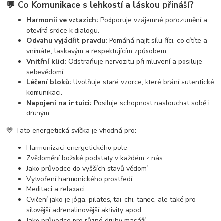
💬
Co Komunikace s lehkostí a láskou přináší?
Harmonii ve vztazích:
Podporuje vzájemné porozumění a
otevírá srdce k dialogu.
Odvahu vyjádřit pravdu:
Pomáhá najít sílu říci, co cítíte a
vnímáte, laskavým a respektujícím způsobem.
Vnitřní klid:
Odstraňuje nervozitu při mluvení a posiluje
sebevědomí.
Léčení bloků:
Uvolňuje staré vzorce, které brání autentické
komunikaci.
Napojení na intuici:
Posiluje schopnost naslouchat sobě i
druhým.
💛 Tato energetická svíčka je vhodná pro:
Harmonizaci energetického pole
Zvědomění božské podstaty v každém z nás
Jako průvodce do vyšších stavů vědomí
Vytvoření harmonického prostředí
Meditaci a relaxaci
Cvičení jako je jóga, pilates, tai-chi, tanec, ale také pro
silovější adrenalinovější aktivity apod.
Jako průvodce pro různé druhy masáží