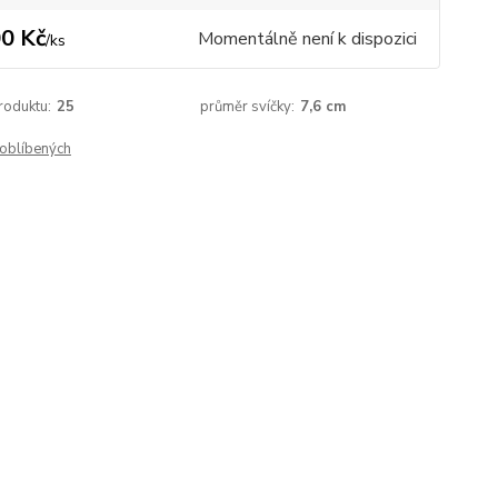
0 Kč
Momentálně není k dispozici
/
ks
roduktu:
25
průměr svíčky:
7,6 cm
oblíbených