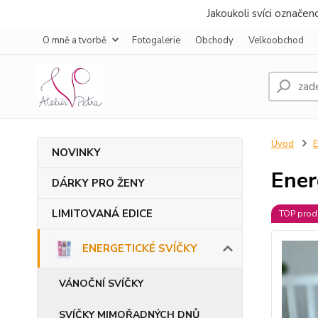
Jakoukoli svíci označe
O mně a tvorbě
Fotogalerie
Obchody
Velkoobchod
Úvod
NOVINKY
Ener
DÁRKY PRO ŽENY
LIMITOVANÁ EDICE
TOP prod
ENERGETICKÉ SVÍČKY
VÁNOČNÍ SVÍČKY
SVÍČKY MIMOŘADNÝCH DNŮ