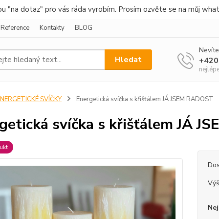
nou "na dotaz" pro vás ráda vyrobím. Prosím ozvěte se na můj wha
Reference
Kontakty
BLOG
Nevíte
Hledat
+420
nejlép
ENERGETICKÉ SVÍČKY
Energetická svíčka s křišťálem JÁ JSEM RADOST
getická svíčka s křišťálem JÁ 
ukt
Dos
Vý
Nej