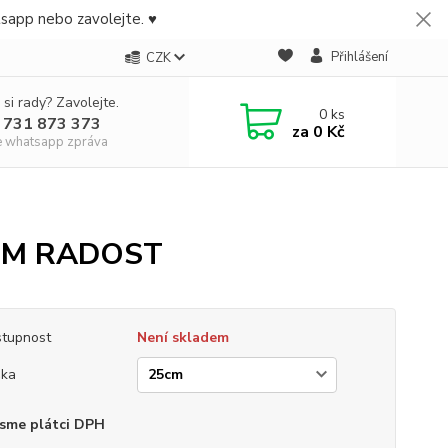
tsapp nebo zavolejte. ♥
Přihlášení
CZK
 si rady? Zavolejte.
0
ks
 731 873 373
za
0 Kč
e whatsapp zpráva
JSEM RADOST
tupnost
Není skladem
ška
sme plátci DPH