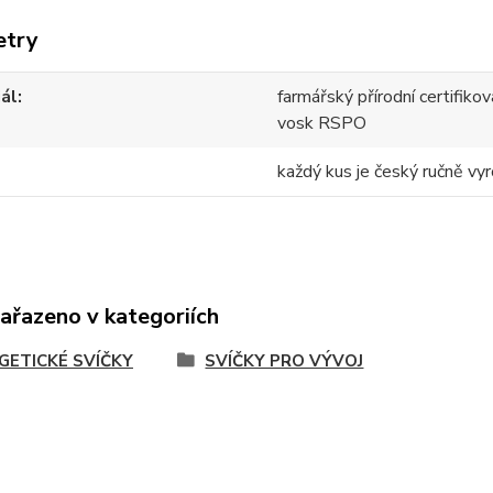
etry
ál
farmářský přírodní certifik
vosk RSPO
každý kus je český ručně vyr
zařazeno v kategoriích
GETICKÉ SVÍČKY
SVÍČKY PRO VÝVOJ