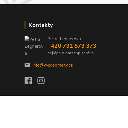
Kontakty
Petra Legnerová
+420 731 873 373
nejlépe whatsapp zpráva
info@vvpredmety.cz