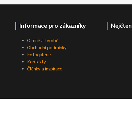
Informace pro zákazníky
Nejčten
O mně a tvorbě
Obchodní podmínky
Fotogalerie
Kontakty
Články a inspirace