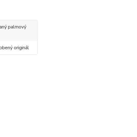
ovaný palmový
obený originál