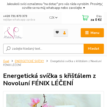
Jakoukoli svíci označenou "na dotaz" pro vás ráda vyrobím. Prosím
ozvěte se na můj whatsapp nebo zavolejte. ♥
0
ks
+420 731 873 373
CZK
za
0 Kč
nejlépe whatsapp zpráva
Menu
Hledat
Úvod
ENERGETICKÉ SVÍČKY
Energetická svíčka s křišťálem z Novoluní
FÉNIX LÉČENÍ
Energetická svíčka s křišťálem z
Novoluní FÉNIX LÉČENÍ