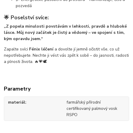
pozvedá
🌟 Poselství svíce:
„Z popela minulosti povstávám v lehkosti, pravdě a hluboké
lásce. Můj nový začátek je čistý a vědomý – ve spojení s tím,
kým opravdu jsem.“
Zapalte svíci
Fénix léčení
a dovolte jí jemně očistit vše, co už
nepotřebujete. Nechte ji vést vás zpět k sobě – do jasnosti, radosti
a plnosti života. 🔥💗🕊️
Parametry
materiál
farmářský přírodní
certifikovaný palmový vosk
RSPO