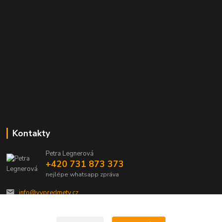
Kontakty
Petra Legnerová
+420 731 873 373
nejlépe whatsapp zpráva
info@vvpredmety.cz