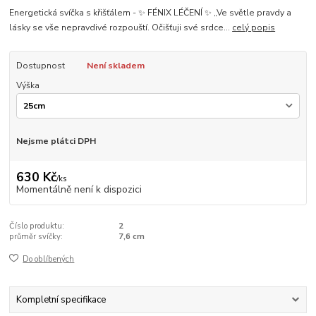
Energetická svíčka s křišťálem - ✨ FÉNIX LÉČENÍ ✨ „Ve světle pravdy a
lásky se vše nepravdivé rozpouští. Očišťuji své srdce...
celý popis
Dostupnost
Není skladem
Výška
Nejsme plátci DPH
630 Kč
/
ks
Momentálně není k dispozici
Číslo produktu:
2
průměr svíčky:
7,6 cm
Do oblíbených
Kompletní specifikace