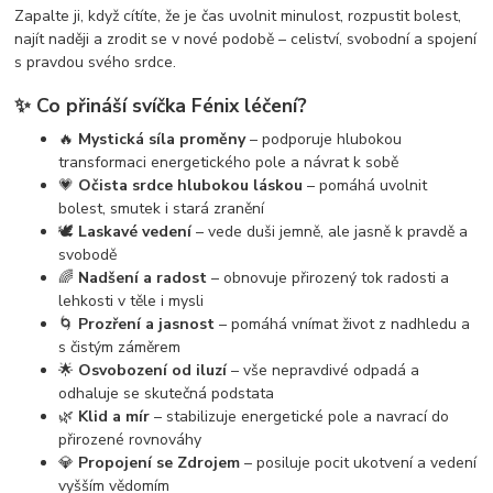
Zapalte ji, když cítíte, že je čas uvolnit minulost, rozpustit bolest,
najít naději a zrodit se v nové podobě – celiství, svobodní a spojení
s pravdou svého srdce.
✨ Co přináší svíčka Fénix léčení?
🔥
Mystická síla proměny
– podporuje hlubokou
transformaci energetického pole a návrat k sobě
💗
Očista srdce hlubokou láskou
– pomáhá uvolnit
bolest, smutek i stará zranění
🕊️
Laskavé vedení
– vede duši jemně, ale jasně k pravdě a
svobodě
🌈
Nadšení a radost
– obnovuje přirozený tok radosti a
lehkosti v těle i mysli
🌀
Prozření a jasnost
– pomáhá vnímat život z nadhledu a
s čistým záměrem
🌟
Osvobození od iluzí
– vše nepravdivé odpadá a
odhaluje se skutečná podstata
🌿
Klid a mír
– stabilizuje energetické pole a navrací do
přirozené rovnováhy
💎
Propojení se Zdrojem
– posiluje pocit ukotvení a vedení
vyšším vědomím