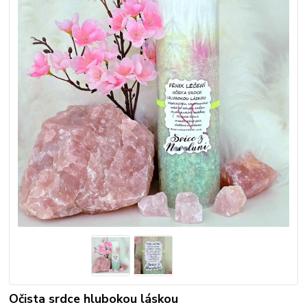
Očista srdce hlubokou láskou