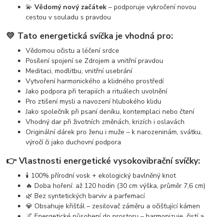
💫
Vědomý nový začátek
– podporuje vykročení novou
cestou v souladu s pravdou
💛 Tato energetická svíčka je vhodná pro:
Vědomou očistu a léčení srdce
Posílení spojení se Zdrojem a vnitřní pravdou
Meditaci, modlitbu, vnitřní usebrání
Vytvoření harmonického a klidného prostředí
Jako podpora při terapiích a rituálech uvolnění
Pro ztišení mysli a navození hlubokého klidu
Jako společník při psaní deníku, kontemplaci nebo čtení
Vhodný dar při životních změnách, krizích i oslavách
Originální dárek pro ženu i muže – k narozeninám, svátku,
výročí či jako duchovní podpora
👉 Vlastnosti energetické vysokovibrační svíčky:
🕯️ 100% přírodní vosk + ekologický bavlněný knot
🔥 Doba hoření: až 120 hodin (30 cm výška, průměr 7,6 cm)
🌿 Bez syntetických barviv a parfemací
💎 Obsahuje křišťál – zesilovač záměru a očišťující kámen
🌌 Energetické působení do prostoru – harmonizuje, čistí a