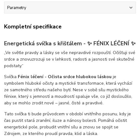
Parametry
Kompletní specifikace
Energetická svíčka s křišťálem - ✨ FÉNIX LÉČENÍ ✨
„Ve světle pravdy a lásky se vše nepravdivé rozpouští. Očišťuji své
srdce a znovuzrozuji se v lehkosti, radosti a jasnosti své skutečné
podstaty.“
Svíčka
Fénix léčení - Očista srdce hlubokou láskou
je
symbolem hluboké očisty a mystické transformace, která vychází
ze samotného středu našeho bytí. Nese v sobě sílu mystického
fénixe, který s jemností a moudrostí spaluje vše, co již dosloužilo,
aby se mohlo zrodit nové – jasné, čisté a pravdivé.
Tato svíčka ti bude průvodcem v období vnitřního posunu, kdy je
čas pustit stará zranění, iluze a nánosy bolesti. Pomáhá očistit
energetické pole, probudit vnitřní sílu a znovu se spojit se
Zdrojem, ze kterého proudí pravda, klid a láska.