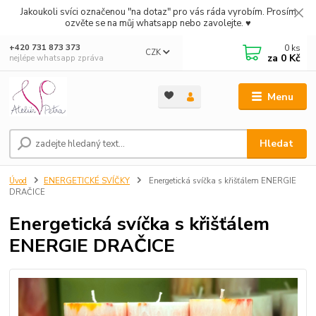
Jakoukoli svíci označenou "na dotaz" pro vás ráda vyrobím. Prosím
ozvěte se na můj whatsapp nebo zavolejte. ♥
0
ks
+420 731 873 373
CZK
za
0 Kč
nejlépe whatsapp zpráva
Menu
Hledat
Úvod
ENERGETICKÉ SVÍČKY
Energetická svíčka s křišťálem ENERGIE
DRAČICE
Energetická svíčka s křišťálem
ENERGIE DRAČICE