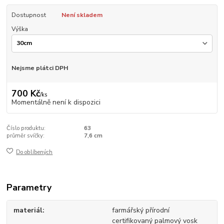
Dostupnost
Není skladem
Výška
Nejsme plátci DPH
700 Kč
/
ks
Momentálně není k dispozici
Číslo produktu:
63
průměr svíčky:
7,6 cm
Do oblíbených
Parametry
materiál
farmářský přírodní
certifikovaný palmový vosk