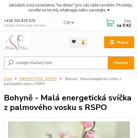
Jakoukoli svíci označenou "na dotaz" pro vás ráda vyrobím. Prosím
ozvěte se na můj whatsapp nebo zavolejte. ♥
0
ks
+420 731 873 373
CZK
za
0 Kč
nejlépe whatsapp zpráva
Menu
Hledat
Úvod
ENERGETICKÉ SVÍČKY
Bohyně - Malá energetická svíčka z
palmového vosku s RSPO
Bohyně - Malá energetická svíčka
z palmového vosku s RSPO