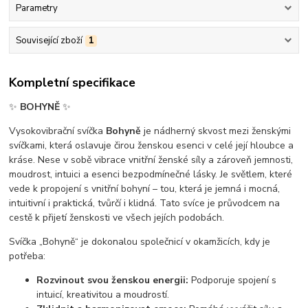
Parametry
Související zboží
1
Kompletní specifikace
✨
BOHYNĚ
✨
Vysokovibrační svíčka
Bohyně
je nádherný skvost mezi ženskými
svíčkami, která oslavuje čirou ženskou esenci v celé její hloubce a
kráse. Nese v sobě vibrace vnitřní ženské síly a zároveň jemnosti,
moudrost, intuici a esenci bezpodmínečné lásky. Je světlem, které
vede k propojení s vnitřní bohyní – tou, která je jemná i mocná,
intuitivní i praktická, tvůrčí i klidná. Tato svíce je průvodcem na
cestě k přijetí ženskosti ve všech jejích podobách.
Svíčka „Bohyně“ je dokonalou společnicí v okamžicích, kdy je
potřeba:
Rozvinout svou ženskou energii:
Podporuje spojení s
intuicí, kreativitou a moudrostí.