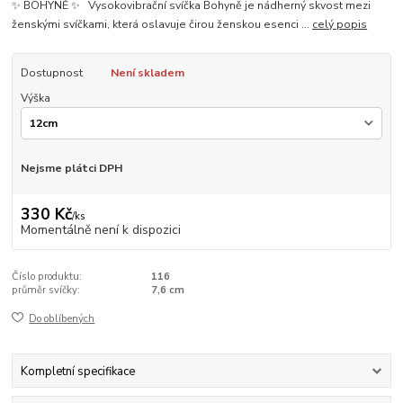
✨ BOHYNĚ ✨ Vysokovibrační svíčka Bohyně je nádherný skvost mezi
ženskými svíčkami, která oslavuje čirou ženskou esenci ...
celý popis
Dostupnost
Není skladem
Výška
Nejsme plátci DPH
330 Kč
/
ks
Momentálně není k dispozici
Číslo produktu:
116
průměr svíčky:
7,6 cm
Do oblíbených
Kompletní specifikace