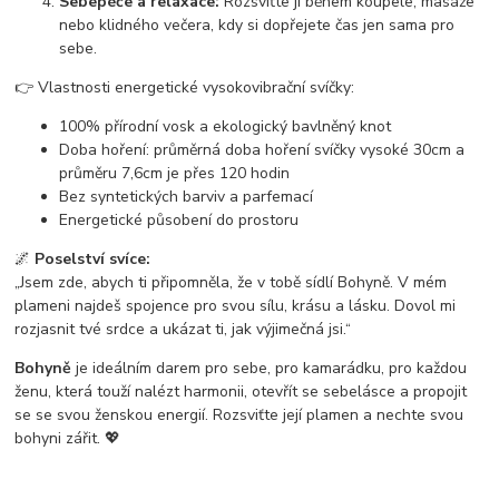
Sebepéče a relaxace:
Rozsviťte ji během koupele, masáže
nebo klidného večera, kdy si dopřejete čas jen sama pro
sebe.
👉 Vlastnosti energetické vysokovibrační svíčky:
100% přírodní vosk a ekologický bavlněný knot
Doba hoření: průměrná doba hoření svíčky vysoké 30cm a
průměru 7,6cm je přes 120 hodin
Bez syntetických barviv a parfemací
Energetické působení do prostoru
🌌
Poselství svíce:
„Jsem zde, abych ti připomněla, že v tobě sídlí Bohyně. V mém
plameni najdeš spojence pro svou sílu, krásu a lásku. Dovol mi
rozjasnit tvé srdce a ukázat ti, jak výjimečná jsi.“
Bohyně
je ideálním darem pro sebe, pro kamarádku, pro každou
ženu, která touží nalézt harmonii, otevřít se sebelásce a propojit
se se svou ženskou energií. Rozsviťte její plamen a nechte svou
bohyni zářit. 💖