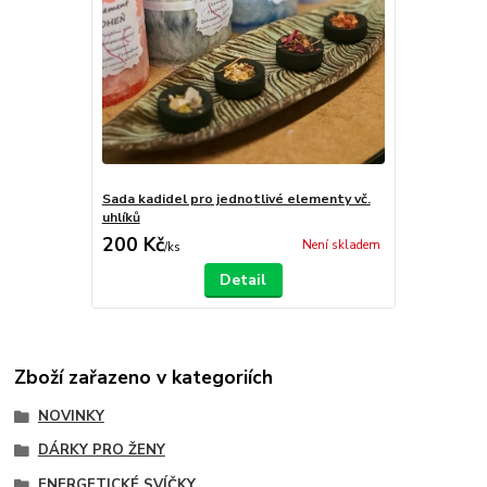
Sada kadidel pro jednotlivé elementy vč.
uhlíků
200 Kč
Není skladem
/
ks
Detail
Zboží zařazeno v kategoriích
NOVINKY
DÁRKY PRO ŽENY
ENERGETICKÉ SVÍČKY