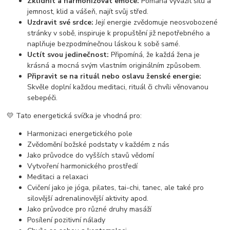
Zklidnit a harmonizovat emoce:
Pomáhá vyvážit sílu a
jemnost, klid a vášeň, najít svůj střed.
Uzdravit své srdce:
Její energie zvědomuje neosvobozené
stránky v sobě, inspiruje k propuštění již nepotřebného a
naplňuje bezpodmínečnou láskou k sobě samé.
Uctít svou jedinečnost:
Připomíná, že každá žena je
krásná a mocná svým vlastním originálním způsobem.
Připravit se na rituál nebo oslavu ženské energie:
Skvěle doplní každou meditaci, rituál či chvíli věnovanou
sebepéči.
💛 Tato energetická svíčka je vhodná pro:
Harmonizaci energetického pole
Zvědomění božské podstaty v každém z nás
Jako průvodce do vyšších stavů vědomí
Vytvoření harmonického prostředí
Meditaci a relaxaci
Cvičení jako je jóga, pilates, tai-chi, tanec, ale také pro
silovější adrenalinovější aktivity apod.
Jako průvodce pro různé druhy masáží
Posílení pozitivní nálady