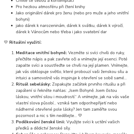
Chvíle se sebou a kontemplaci
Pro hezkou atmosféru při čtení knihy
Jako originální dárek pro ženu (nebo pro muže a jeho vnitřní
bohyni)
jako dárek k narozeninám, dárek k svátku, dárek k výročí,
dárek k Vánocům nebo třeba i jako svatební dar
💛
Rituální využití:
Meditace vnitřní bohyně:
Vezměte si svíci chvíli do ruky,
přečtěte nápis a pak zavřete oči a vnímejte její esenci. Poté
zapalte svíci a soustřeďte se chvíli na její plamen. Vnímejte,
jak vás obklopuje světlo, které probouzí vaši ženskou sílu a
intuici a samovolně vás inspiruje k otevření se sobě samé...
Rituál sebelásky:
Zopakujte začátek prvního rituálu a při
zapálení si řekněte nahlas: „Jsem Bohyně. Jsem čistou
láskou, vnitřní silou i moudrostí.“ A vnímejte, jak na vás vaše
vlastní slova působí... vzniká tam odpor/nepřijetí nebo
nádherné otevřené pole lásky? Jen tam zaměřte svou
pozornost a nic s tím nedělejte... 💛
Poděkování ženské linii:
Využijte svíci k uctění vašich
předků a dědictví ženské síly.